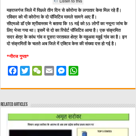
Listen to this
महराजगंज जिले में पिछले तीन दिन से कोरोना के लगातार केस मिल रहे हैं।
रविवार को भी कोरोना के दो पॉजिटिव मामले सामने आए हैं।
सीएमओ डॉ एके श्रीवास्तव ने बताया कि 15 मई को 55 लोगों का नमूना जांच के
लिए भेजा गया था। इसमें से दो का रिपोर्ट पॉजिटिव आया है। एक संक्रमित
सदर क्षेत्र के कांध गांव व दूसरा परतावल क्षेत्र के महुअवा महुई गांव का है। इन
दो संक्रमितों के चलते अब जिले में एक्टिव केस की संख्या दस हो गई है।
*नीरज गुप्ता*
F
T
W
E
M
W
a
w
e
m
e
h
c
it
C
ai
ss
at
e
te
h
l
e
s
Related Articles
b
r
at
n
A
o
g
p
o
er
p