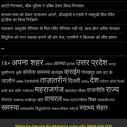
वारंटी गिरफ्तार, चौक पुलिस ने दबिश देकर किया गिरफ्तार
श्रावण मास को लेकर प्रशासन अलर्ट, डीआईजी व एसपी ने पंचमुखी शिव मंदिर
इटहिया का किया निरीक्षण
पत्रकार आशुतोष रौनियार के पिता रविंद रौनियार नहीं रहे, आज होगा अंतिम संस्कार
सिंदुरिया को नगर पंचायत बनाने की मांग तेज, ग्रामीणों ने विधायक को सौंपा ज्ञापन
–
अपना शहर
उत्तर प्रदेश
18+
आस्था
इटावा
अयोध्या
कानपुर
क्राईम
कोरोना समस्या
क्राइम
गोरखपुर
जरा हट के
कुशीनगर
कृषि
ताज़ातरीन
देश
दिल्ली
जालौन
टेक्नोलॉजी
पर्यटन
फोटो गैलरी
ज्योतिष
देवरिया
महराजगंज
राज्य
राजनीति
बाल दर्पण
महाराष्ट्र
मौसम
बस्ती
मनोरंजन
वायरल
शिक्षा
रोजगार
व्रत/त्यौहार
लखनऊ
लखीमपुर खीरी
विदेश
संतकबीरनगर
समस्या
स्वाथ्य सेहत
सिद्धार्थनगर
सम्पादकीय
स्पोर्ट्स
सोशल मीडिया
Website Design By Mytesta.com +91 8809 666 000