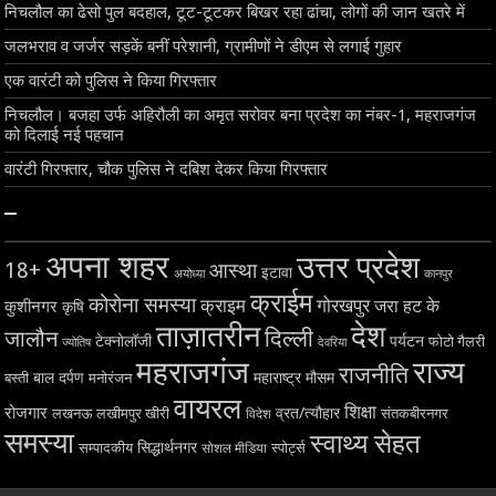
निचलौल का ढेसो पुल बदहाल, टूट-टूटकर बिखर रहा ढांचा, लोगों की जान खतरे में
जलभराव व जर्जर सड़कें बनीं परेशानी, ग्रामीणों ने डीएम से लगाई गुहार
एक वारंटी को पुलिस ने किया गिरफ्तार
निचलौल। बजहा उर्फ अहिरौली का अमृत सरोवर बना प्रदेश का नंबर-1, महराजगंज
को दिलाई नई पहचान
वारंटी गिरफ्तार, चौक पुलिस ने दबिश देकर किया गिरफ्तार
–
अपना शहर
उत्तर प्रदेश
18+
आस्था
इटावा
अयोध्या
कानपुर
क्राईम
कोरोना समस्या
क्राइम
गोरखपुर
जरा हट के
कुशीनगर
कृषि
ताज़ातरीन
देश
दिल्ली
जालौन
टेक्नोलॉजी
पर्यटन
फोटो गैलरी
ज्योतिष
देवरिया
महराजगंज
राज्य
राजनीति
बाल दर्पण
महाराष्ट्र
मौसम
बस्ती
मनोरंजन
वायरल
शिक्षा
रोजगार
व्रत/त्यौहार
लखनऊ
लखीमपुर खीरी
विदेश
संतकबीरनगर
समस्या
स्वाथ्य सेहत
सिद्धार्थनगर
सम्पादकीय
स्पोर्ट्स
सोशल मीडिया