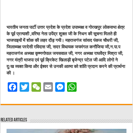
भारतीय जनता पार्टी उत्तर प्रदेश के प्रदेश उपाध्यक्ष व गोरखपुर लोकसभा क्षेत्र
के पूर्व प्रत्याशी ,वरिष्ठ नेता उपेंद्र शुक्ल जी के निधन की सूचना मिलते ही
भाजपाइयों में शोक की लहर दौड़ गयी। महराजगंज सांसद पंकज चौधरी जी,
जिलाध्यक्ष परदेसी रविदास जी, सदर विधायक जयमंगल कनौजिया जी,न.पा.प
महराजगंज अध्यक्ष कृष्णगोपाल जयसवाल जी, नगर अध्यक्ष राघवेंद्र मिश्रा जी,
नगर मंत्री भाजपा एवं पूर्व क्रिकेट खिलाड़ी बृजेन्द्र पटेल जी आदि लोगो ने
दुःख व्यक्त किया और ईश्वर से उनकी आत्मा को शांति प्रदान करने की प्रार्थना
की ।
F
T
W
E
M
W
a
w
e
m
e
h
c
it
C
ai
ss
at
e
te
h
l
e
s
Related Articles
b
r
at
n
A