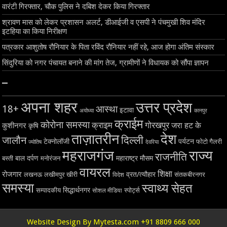
वारंटी गिरफ्तार, चौक पुलिस ने दबिश देकर किया गिरफ्तार
श्रावण मास को लेकर प्रशासन अलर्ट, डीआईजी व एसपी ने पंचमुखी शिव मंदिर
इटहिया का किया निरीक्षण
पत्रकार आशुतोष रौनियार के पिता रविंद रौनियार नहीं रहे, आज होगा अंतिम संस्कार
सिंदुरिया को नगर पंचायत बनाने की मांग तेज, ग्रामीणों ने विधायक को सौंपा ज्ञापन
–
अपना शहर
उत्तर प्रदेश
18+
आस्था
इटावा
अयोध्या
कानपुर
क्राईम
कोरोना समस्या
क्राइम
गोरखपुर
जरा हट के
कुशीनगर
कृषि
ताज़ातरीन
देश
दिल्ली
जालौन
टेक्नोलॉजी
पर्यटन
फोटो गैलरी
ज्योतिष
देवरिया
महराजगंज
राज्य
राजनीति
बाल दर्पण
महाराष्ट्र
मौसम
बस्ती
मनोरंजन
वायरल
शिक्षा
रोजगार
व्रत/त्यौहार
लखनऊ
लखीमपुर खीरी
विदेश
संतकबीरनगर
समस्या
स्वाथ्य सेहत
सिद्धार्थनगर
सम्पादकीय
स्पोर्ट्स
सोशल मीडिया
Website Design By Mytesta.com +91 8809 666 000