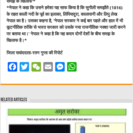
समझ के खिलाफ’
*
*
नेपाल ने कहा कि उसने हमेशा यह साफ किया है कि सुगौली समझौते (1816)
के तहत काली नदी के पूर्व का इलाका, लिंपियादुरा, कालापानी और लिपु लेख
नेपाल का है। उसका कहना है, ‘नेपाल सरकार ने कई बार पहले और हाल में भी
कूटनीतिक तरीके से भारत सरकार को उसके नया राजनीतिक नक्शा जारी करने
पर बताया था।’ नेपाल ने कहा है कि यह कदम दोनों देशों के बीच समझ के
खिलाफ है।
*
जिला सवांददाता-रतन गुप्ता की रिपोर्ट
F
T
W
E
M
W
a
w
e
m
e
h
c
it
C
ai
ss
at
e
te
h
l
e
s
Related Articles
b
r
at
n
A
o
g
p
o
er
p