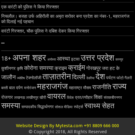
एक वारंटी को पुलिस ने किया गिरफ्तार
निचलौल। बजहा उर्फ अहिरौली का अमृत सरोवर बना प्रदेश का नंबर-1, महराजगंज
को दिलाई नई पहचान
वारंटी गिरफ्तार, चौक पुलिस ने दबिश देकर किया गिरफ्तार
–
अपना शहर
उत्तर प्रदेश
18+
आस्था
इटावा
अयोध्या
कानपुर
क्राईम
कोरोना समस्या
क्राइम
गोरखपुर
जरा हट के
कुशीनगर
कृषि
ताज़ातरीन
देश
दिल्ली
जालौन
टेक्नोलॉजी
पर्यटन
फोटो गैलरी
ज्योतिष
देवरिया
महराजगंज
राज्य
राजनीति
बाल दर्पण
महाराष्ट्र
मौसम
बस्ती
मनोरंजन
वायरल
शिक्षा
रोजगार
व्रत/त्यौहार
लखनऊ
लखीमपुर खीरी
विदेश
संतकबीरनगर
समस्या
स्वाथ्य सेहत
सिद्धार्थनगर
सम्पादकीय
स्पोर्ट्स
सोशल मीडिया
Website Design By Mytesta.com +91 8809 666 000
© Copyright 2018, All Rights Reserved