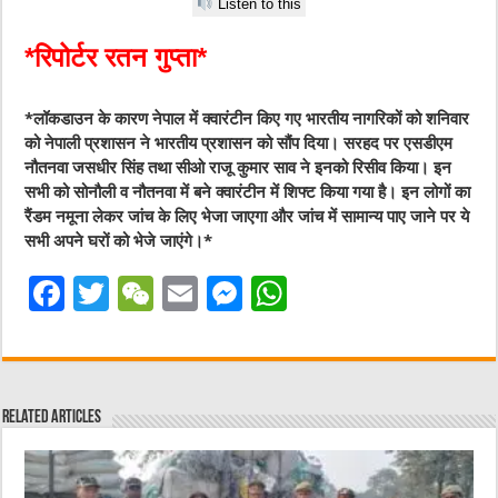
Listen to this
*रिपोर्टर रतन गुप्ता*
*लॉकडाउन के कारण नेपाल में क्वारंटीन किए गए भारतीय नागरिकों को शनिवार
को नेपाली प्रशासन ने भारतीय प्रशासन को सौंप दिया। सरहद पर एसडीएम
नौतनवा जसधीर सिंह तथा सीओ राजू कुमार साव ने इनको रिसीव किया। इन
सभी को सोनौली व नौतनवा में बने क्वारंटीन में शिफ्ट किया गया है। इन लोगों का
रैंडम नमूना लेकर जांच के लिए भेजा जाएगा और जांच में सामान्य पाए जाने पर ये
सभी अपने घरों को भेजे जाएंगे।*
F
T
W
E
M
W
a
w
e
m
e
h
c
it
C
ai
ss
at
e
te
h
l
e
s
Related Articles
b
r
at
n
A
o
g
p