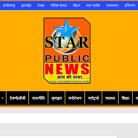
छत्तीसगढ़
झारखंड
पंजाब
पश्चिम बंगाल
बिहार
मध्य प्रदेश
राजस्थान
हरियाणा
टेक्नोलॉजी
राजनीति
क्राइम
मनोरंजन
स्पोर्ट्स
स्वाथ्य
शिक्षा
फ