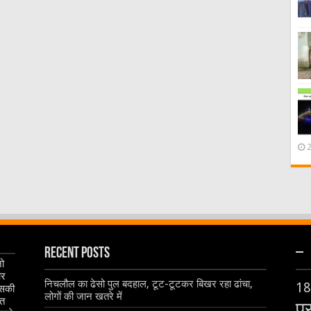
Recent Posts
–
जो
और
निचलौल का ढेसो पुल बदहाल, टूट-टूटकर बिखर रहा ढांचा,
18
इसकी
लोगों की जान खतरे में
ृत
प्