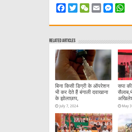
F
T
W
E
M
a
w
e
m
e
h
c
it
C
ai
ss
a
e
te
h
l
e
s
Related Articles
b
r
at
n
A
o
g
p
o
er
p
k
बिना किसी डिग्री के ऑपरेशन
सपा की
भी कर देते हैं बंगाली दवाखाना
सैलाब,भ
के झोलाछाप,
अखिले
July 7, 2024
May 3