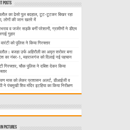
t Posts
लौल का ढेसो पुल बदहाल, टूट-टूटकर बिखर रहा
चा, लोगों की जान खतरे में
राव व जर्जर सड़कें बनीं परेशानी, ग्रामीणों ने डीएम
लगाई गुहार
वारंटी को पुलिस ने किया गिरफ्तार
लौल। बजहा उर्फ अहिरौली का अमृत सरोवर बना
देश का नंबर-1, महराजगंज को दिलाई नई पहचान
ंटी गिरफ्तार, चौक पुलिस ने दबिश देकर किया
फ्तार
ावण मास को लेकर प्रशासन अलर्ट, डीआईजी व
ी ने पंचमुखी शिव मंदिर इटहिया का किया निरीक्षण
in Pictures