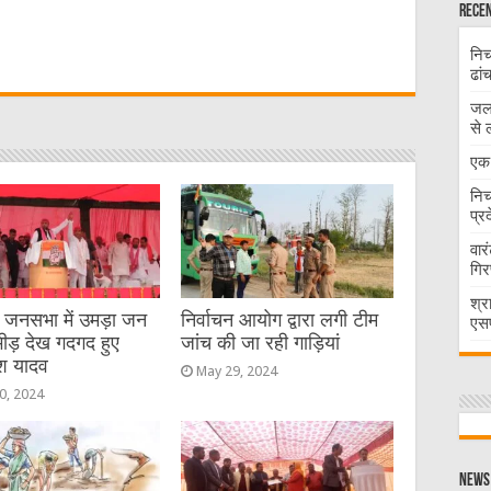
Recen
W
निच
ढां
t
जलभ
से 
एक 
निच
प्र
वार
गिर
श्र
 जनसभा में उमड़ा जन
निर्वाचन आयोग द्वारा लगी टीम
एसप
ीड़ देख गदगद हुए
जांच की जा रही गाड़ियां
श यादव
May 29, 2024
0, 2024
News 