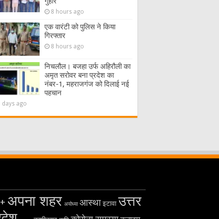
गुहार
8 hours ago
एक वारंटी को पुलिस ने किया
गिरफ्तार
8 hours ago
निचलौल। बजहा उर्फ अहिरौली का
अमृत सरोवर बना प्रदेश का
नंबर-1, महराजगंज को दिलाई नई
पहचान
2 days ago
अपना शहर
उत्तर
+
आस्था
इटावा
अयोध्या
रदेश