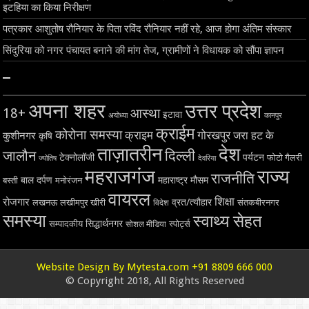
इटहिया का किया निरीक्षण
पत्रकार आशुतोष रौनियार के पिता रविंद रौनियार नहीं रहे, आज होगा अंतिम संस्कार
सिंदुरिया को नगर पंचायत बनाने की मांग तेज, ग्रामीणों ने विधायक को सौंपा ज्ञापन
–
अपना शहर
उत्तर प्रदेश
18+
आस्था
इटावा
अयोध्या
कानपुर
क्राईम
कोरोना समस्या
क्राइम
गोरखपुर
जरा हट के
कुशीनगर
कृषि
ताज़ातरीन
देश
दिल्ली
जालौन
टेक्नोलॉजी
पर्यटन
फोटो गैलरी
ज्योतिष
देवरिया
महराजगंज
राज्य
राजनीति
बाल दर्पण
महाराष्ट्र
मौसम
बस्ती
मनोरंजन
वायरल
शिक्षा
रोजगार
व्रत/त्यौहार
लखनऊ
लखीमपुर खीरी
विदेश
संतकबीरनगर
समस्या
स्वाथ्य सेहत
सिद्धार्थनगर
सम्पादकीय
स्पोर्ट्स
सोशल मीडिया
Website Design By Mytesta.com +91 8809 666 000
© Copyright 2018, All Rights Reserved