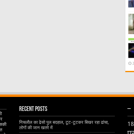
Recent Posts
–
जो
और
निचलौल का ढेसो पुल बदहाल, टूट-टूटकर बिखर रहा ढांचा,
18
इसकी
लोगों की जान खतरे में
ृत
प्