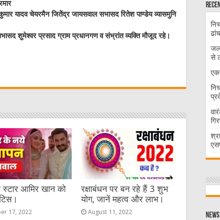
परमार
Recen
कुमार यादव चेयरमैन जितेंद्र जायसवाल सभासद रितेश पाण्डेय व्यासमुनि
निच
ढां
 शुमेश्वर प्रसाद ग्राम प्रधानगण व संभ्रांत व्यक्ति मौजूद रहे।
जलभ
W
से 
एक 
t
निच
प्र
वार
गिर
श्र
एसप
ड स्टार आमिर खान को
रक्षाबंधन पर बन रहे हैं 3 शुभ
ोटिस।
योग, जानें महत्व और लाभ।
er 17, 2022
August 11, 2022
News 