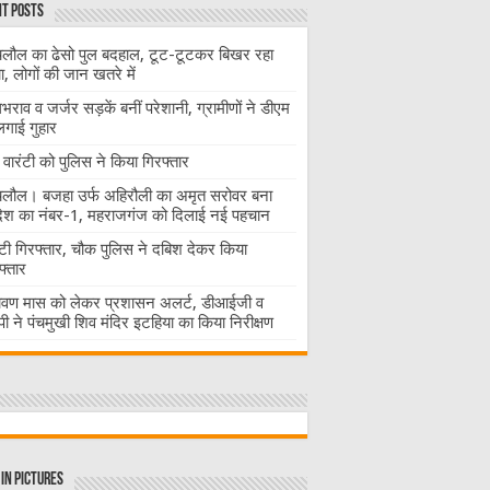
t Posts
लौल का ढेसो पुल बदहाल, टूट-टूटकर बिखर रहा
चा, लोगों की जान खतरे में
राव व जर्जर सड़कें बनीं परेशानी, ग्रामीणों ने डीएम
लगाई गुहार
वारंटी को पुलिस ने किया गिरफ्तार
लौल। बजहा उर्फ अहिरौली का अमृत सरोवर बना
देश का नंबर-1, महराजगंज को दिलाई नई पहचान
ंटी गिरफ्तार, चौक पुलिस ने दबिश देकर किया
फ्तार
ावण मास को लेकर प्रशासन अलर्ट, डीआईजी व
ी ने पंचमुखी शिव मंदिर इटहिया का किया निरीक्षण
in Pictures