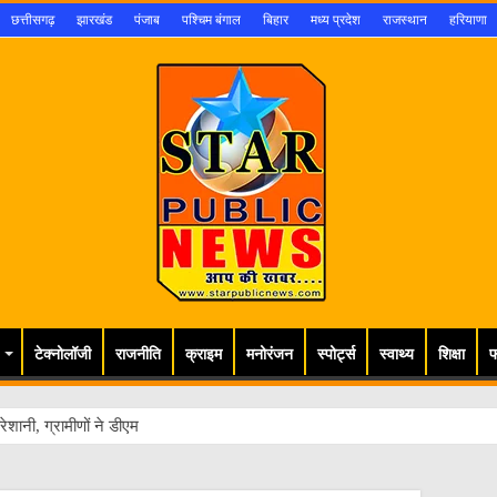
छत्तीसगढ़
झारखंड
पंजाब
पश्चिम बंगाल
बिहार
मध्य प्रदेश
राजस्थान
हरियाणा
टेक्नोलॉजी
राजनीति
क्राइम
मनोरंजन
स्पोर्ट्स
स्वाथ्य
शिक्षा
फ
ेशानी, ग्रामीणों ने डीएम से लगाई गुहार