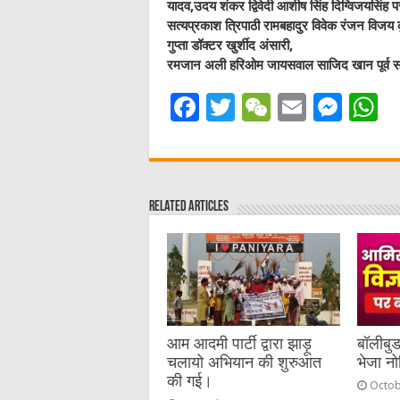
यादव,उदय शंकर द्विवेदी आशीष सिंह दिग्विजयसिंह 
सत्यप्रकाश त्रिपाठी रामबहादुर विवेक रंजन विजय 
गुप्ता डॉक्टर खुर्शीद अंसारी,
रमजान अली हरिओम जायसवाल साजिद खान पूर्व सभासद
F
T
W
E
M
a
w
e
m
e
h
c
it
C
ai
ss
a
e
te
h
l
e
s
Related Articles
b
r
at
n
A
o
g
p
o
er
p
k
आम आदमी पार्टी द्वारा झाड़ू
बॉलीबु
चलायो अभियान की शुरुआत
भेजा न
की गई।
Octob