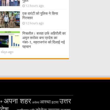
गुहार
12 hours ago
एक वारंटी को पुलिस ने किया
गिरफ्तार
12 hours ago
निचलौल। बजहा उर्फ अहिरौली का
अमृत सरोवर बना प्रदेश का
नंबर-1, महराजगंज को दिलाई नई
पहचान
2 days ago
अपना शहर
उत्तर
+
आस्था
इटावा
अयोध्या
रदेश