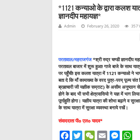
*1121 कन्याओ के द्वारा कलश यात्
ज्ञानदीप महायज्ञ*
Admin
February 26, 2020
357 
परतावाल/महराजगंज
*श्री रुद्र चण्डी ज्ञानदीप
परतावल बाजार में शुरू हुआ! गाजे बाजे के साथ यात्र
पर पहुँची! इस कलश यात्रा में 1121 कन्याओ ने भा
बता दे कि माँ कामाख्या के वरद पुत्र-परम् पूज्य स
ब्रह्मचारी जी यज्ञीक सम्राट) के असीम अनुष्ठान से
होने के बाद भी सभी क्षेत्रवासियो ने यज्ञ में भाग 
पूर्णाहुति होगा। यज्ञीय यात्रा की शोभा बढ़ाने व सुरक
के साथ यात्रा में सुरक्षा व्यवस्था बनाये रखें।
संवाददाता पीo एलo यादव*
F
T
W
E
M