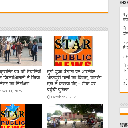
Recen
t
गड्
बाल
निच
ढां
जलभ
से 
एक 
निच
प्र
रान्ति पर्व की तैयारियों
दुर्गा पूजा पंडाल पर अश्लील
र जिलाधिकारी ने किया
भोजपुरी गानों का विवाद, बजरंग
वार
रिसर का निरीक्षण
दल ने कराया बंद – मौके पर
गिर
पहुंची पुलिस
ber 11, 2025
October 2, 2025
News 