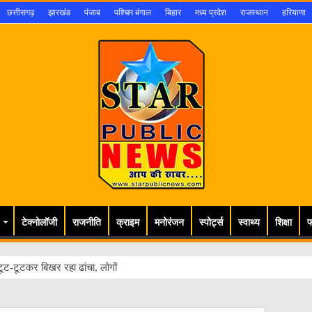
छत्तीसगढ़
झारखंड
पंजाब
पश्चिम बंगाल
बिहार
मध्य प्रदेश
राजस्थान
हरियाणा
टेक्नोलॉजी
राजनीति
क्राइम
मनोरंजन
स्पोर्ट्स
स्वाथ्य
शिक्षा
फ
ूट-टूटकर बिखर रहा ढांचा, लोगों की जान खतरे में