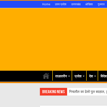
Home
उत्तर प्रदेश
उत्तराखंड
ओडिशा
गुजरात
ताज़ातरीन
प्रदेश
देश
विदेश
Breaking News
निचलौल का ढेसो पुल बदहाल, ट