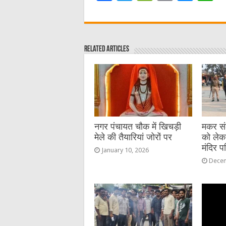
a
w
e
m
e
h
c
it
C
ai
ss
a
e
te
h
l
e
s
Related Articles
b
r
at
n
A
o
g
p
o
er
p
k
नगर पंचायत चौक में खिचड़ी
मकर संक्
मेले की तैयारियां जोरों पर
को लेक
मंदिर प
January 10, 2026
Decem