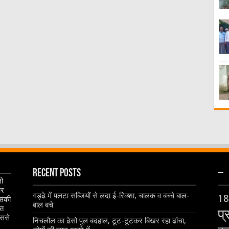
Recent Posts
–
जो
और
गड्ढे में पलटा सब्जियों से लदा ई-रिक्शा, चालक व बच्चे बाल-
18
इसकी
बाल बचे
ृत
प्
िससे
निचलौल का ढेसो पुल बदहाल, टूट-टूटकर बिखर रहा ढांचा,