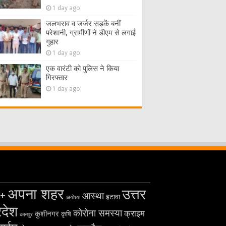
1 day ago
जलभराव व जर्जर सड़कें बनीं
परेशानी, ग्रामीणों ने डीएम से लगाई
गुहार
1 day ago
एक वारंटी को पुलिस ने किया
गिरफ्तार
1 day ago
अपना शहर
उत्तर
+
आस्था
इटावा
अयोध्या
रदेश
कोरोना समस्या
क्राइम
कुशीनगर
कृषि
कानपुर