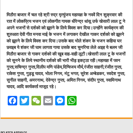
मिठौरा बाजार में चल रहे श्री रुद्र मृत्युंजय महायज्ञ के नववें दिन शुक्रवार की
रात में लोकप्रिय भजन एवं लोकगीत गायक धीरेन्द्र धांसू उर्फ खेसारी लाल टू ने
अपने भजनों से दर्शको को झूमने के लिये विवश कर दिया।उन्होंने कार्यक्रम की
शुरुआत देवी गीत मनवा माई के भजन में लगाकर देखील गाकर दर्शको को झूमने
को झूमने के लिये विवश कर दिया।उसके बाद भोले शंकर के भजन कहिया घर
छवइब ये शंकर जी घाम लागता गाया उसके बाद चुनरिया लेले अइह ये बलम जी
मिठौरा बाजार से गाकर दर्शको की खूब वाह-वाही लूटी।खेसारी लाल टू के भजनों
को सुनने के लिये स्थानीय दर्शको की भारी भीड़ इकट्ठा रही।महायज्ञ में पवन
गुप्ता,सचिन्द्र गुप्ता,दिलीप मणि पांडेय,दिग्विजय मौर्य,रंजीत साहनी,रंजीत गुप्ता,
राकेश गुप्ता, गुड्डू यादव, भोला निगम, मंटू भगत, सुरेश अम्बेडकर, स्वदेश गुप्ता,
सुनील साहनी, अमरनाथ, देवेन्द्र गुप्ता, अमित निगम, संदीप गुप्ता, स्वामिनाथ
यादव, आदि कार्यकर्ता माजूद रहे।
F
T
W
E
M
W
a
w
e
m
e
h
c
it
C
ai
ss
at
e
te
h
l
e
s