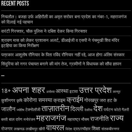
Recent Posts
निचलौल। बजहा उर्फ अहिरौली का अमृत सरोवर बना प्रदेश का नंबर-1, महराजगंज
को दिलाई नई पहचान
वारंटी गिरफ्तार, चौक पुलिस ने दबिश देकर किया गिरफ्तार
श्रावण मास को लेकर प्रशासन अलर्ट, डीआईजी व एसपी ने पंचमुखी शिव मंदिर
इटहिया का किया निरीक्षण
पत्रकार आशुतोष रौनियार के पिता रविंद रौनियार नहीं रहे, आज होगा अंतिम संस्कार
सिंदुरिया को नगर पंचायत बनाने की मांग तेज, ग्रामीणों ने विधायक को सौंपा ज्ञापन
–
अपना शहर
उत्तर प्रदेश
18+
आस्था
इटावा
अयोध्या
कानपुर
क्राईम
कोरोना समस्या
क्राइम
गोरखपुर
जरा हट के
कुशीनगर
कृषि
ताज़ातरीन
देश
दिल्ली
जालौन
टेक्नोलॉजी
पर्यटन
फोटो गैलरी
ज्योतिष
देवरिया
महराजगंज
राज्य
राजनीति
बाल दर्पण
महाराष्ट्र
मौसम
बस्ती
मनोरंजन
वायरल
शिक्षा
रोजगार
व्रत/त्यौहार
लखनऊ
लखीमपुर खीरी
विदेश
संतकबीरनगर