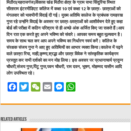
मिठौरा(महराजगंज)विकास खंड मिठौरा क्षेत्र के ग्राम सभा सिंदुरिया स्थित
सीताराम इंटरमीडिएट कॉलेज में कक्षा 10 एवं कक्षा 12 के छात्र- छात्राओं को
मंगलवार को भावभीनी विदाई दी गई। मुख्य अतिथि कालेज के प्रबंधक रामहरख
गुप्त रहे उन्होंने विदाई के अवसर पर छात्र-छात्राओं को आशीर्वचन देते हुए कहा
बोर्ड की परीक्षा में कठिन परिश्रम से ही अच्छे अंक अर्जित किए जा सकते हैं।आप
दिन रात एक करते हुए अपने भविष्य को संवारे। आपका समय बहुत मूल्यवान है।
समय के साथ चल कर आप अपने भविष्य का निर्धारण स्वयं करें। कॉलेज के
संरक्षक संजय गुप्त ने आए हुए अतिथियों का आभार व्यक्त किया।कालेज में पढ़ने
वाले छात्रा रिया, माही,कृष्णा,श्रद्धा और छात्र विवेक ने सांस्कृतिक कार्यक्रम
प्रस्तुत कर सभी दर्शको का मन मोह लिया। इस अवसर पर प्रधानाचार्य प्रदुम्न
चौधरी,संजय गुप्त,पिंटू गुप्त,पवन चौधरी, राम दवन, भूषण, मोहम्मद यासीन आदि
लोग उपस्थित रहे।
F
T
W
E
M
W
a
w
e
m
e
h
c
it
C
ai
ss
at
e
te
h
l
e
s
Related Articles
b
r
at
n
A