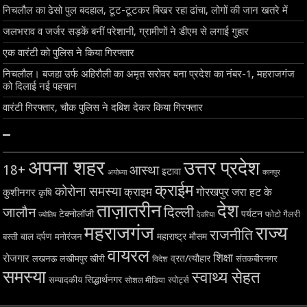
निचलौल का ढेसो पुल बदहाल, टूट-टूटकर बिखर रहा ढांचा, लोगों की जान खतरे में
जलभराव व जर्जर सड़कें बनीं परेशानी, ग्रामीणों ने डीएम से लगाई गुहार
एक वारंटी को पुलिस ने किया गिरफ्तार
निचलौल। बजहा उर्फ अहिरौली का अमृत सरोवर बना प्रदेश का नंबर-1, महराजगंज
को दिलाई नई पहचान
वारंटी गिरफ्तार, चौक पुलिस ने दबिश देकर किया गिरफ्तार
–
अपना शहर
उत्तर प्रदेश
18+
आस्था
इटावा
अयोध्या
कानपुर
क्राईम
कोरोना समस्या
क्राइम
गोरखपुर
जरा हट के
कुशीनगर
कृषि
ताज़ातरीन
देश
दिल्ली
जालौन
टेक्नोलॉजी
पर्यटन
फोटो गैलरी
ज्योतिष
देवरिया
महराजगंज
राज्य
राजनीति
बाल दर्पण
महाराष्ट्र
मौसम
बस्ती
मनोरंजन
वायरल
शिक्षा
रोजगार
व्रत/त्यौहार
लखनऊ
लखीमपुर खीरी
विदेश
संतकबीरनगर
समस्या
स्वाथ्य सेहत
सिद्धार्थनगर
सम्पादकीय
स्पोर्ट्स
सोशल मीडिया