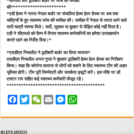
*सोनौली और ठूठीबारी बार्डर पर जांच की समीक्षा
की***********************
*एडी हेल्थ ने भारत-नेपाल बार्डर पर संचालित हेल्थ हेल्प डेस्क पर अब तक
यात्रियों के हुए स्वास्थ्य जांच की समीक्षा की। समीक्षा में नेपाल से भारत आने वाले
सभी यात्री स्वस्थ मिले। सर्दी, जुकाम या बुखार से पीड़ित कोई नहीं मिला है।
एडी ने सीएमओ को कैम्प में तैनात स्वास्थ्य कर्मचारियों का हमेशा उत्साहवर्धन
करते रहने का निर्देश दिया।*
*एसडीएम निचलौल ने ठूठीबारी बार्डर का लिया जायजा*
एसडीएम निचलौल अभय गुप्ता ने बुधवार ठूठीबारी हेल्थ हेल्प डेस्क का निरीक्षण
किया। कहा कि कोरोना वायरस से लोगों को बचाने के लिए स्वास्थ्य टीम की अहम
भूमिका होगी। टीम पूरी जिम्मेदारी और सतर्कता ड्यूटी करें। इस मौके पर डॉ.
एसएन राम सहित कई स्वास्थ्य कर्मचारी मौजूद रहे।
*****************************************
F
T
W
E
M
W
a
w
e
m
e
h
c
it
C
ai
ss
at
e
te
h
l
e
s
Related Articles