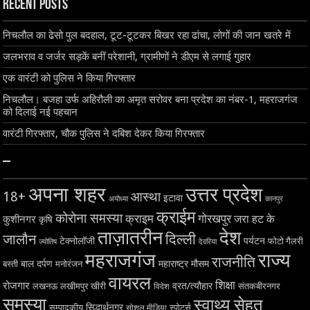
Recent Posts
निचलौल का ढेसो पुल बदहाल, टूट-टूटकर बिखर रहा ढांचा, लोगों की जान खतरे में
जलभराव व जर्जर सड़कें बनीं परेशानी, ग्रामीणों ने डीएम से लगाई गुहार
एक वारंटी को पुलिस ने किया गिरफ्तार
निचलौल। बजहा उर्फ अहिरौली का अमृत सरोवर बना प्रदेश का नंबर-1, महराजगंज
को दिलाई नई पहचान
वारंटी गिरफ्तार, चौक पुलिस ने दबिश देकर किया गिरफ्तार
–
अपना शहर
उत्तर प्रदेश
18+
आस्था
इटावा
अयोध्या
कानपुर
क्राईम
कोरोना समस्या
क्राइम
गोरखपुर
जरा हट के
कुशीनगर
कृषि
ताज़ातरीन
देश
दिल्ली
जालौन
टेक्नोलॉजी
पर्यटन
फोटो गैलरी
ज्योतिष
देवरिया
महराजगंज
राज्य
राजनीति
बाल दर्पण
महाराष्ट्र
मौसम
बस्ती
मनोरंजन
वायरल
शिक्षा
रोजगार
व्रत/त्यौहार
लखनऊ
लखीमपुर खीरी
विदेश
संतकबीरनगर
समस्या
स्वाथ्य सेहत
सिद्धार्थनगर
सम्पादकीय
स्पोर्ट्स
सोशल मीडिया