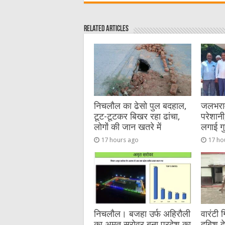
c
it
C
ai
ss
a
e
te
h
l
e
s
Related Articles
b
r
at
n
A
o
g
p
o
er
p
k
निचलौल का ढेसो पुल बदहाल,
जलभराव 
टूट-टूटकर बिखर रहा ढांचा,
परेशानी,
लोगों की जान खतरे में
लगाई गु
17 hours ago
17 ho
निचलौल। बजहा उर्फ अहिरौली
वारंटी 
का अमृत सरोवर बना प्रदेश का
दबिश द