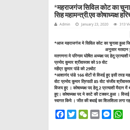
*महराजगंज सिविल कोट का चुना
सिह महामन्त्री.एव कोषाध्यक्ष हरिच
Admin
January 23, 2020
313 V
*आज महराजगंज मे सिविल कोट का चुनावा हुआ ज
अनुसार मतदान 
मतगणना मे परिणाम घोषित अध्यक्ष पद हेतु प्रत्याशी 
प्रमोद कुमार श्रीवास्तव को 59 वोट
महेंद्र कुमार पांडे को 29वोट
*आशानंद पांडे 166 वोटों से विजई हुए इसी तरह महामंत
वोट प्रमोद कुमार त्रिपाठी 85 वोट संजीव श्रीवास्त
विजय हुए । कोषाध्यक्ष पद हेतु 2 प्रत्याशी मैदान
हुए। कोषाध्यक्ष पद मे काटे की टक्कर.हुआ । विजई
स्वागत किये । जीत की बधाई का शिलशिला लगा रह
F
T
W
E
M
a
w
e
m
e
h