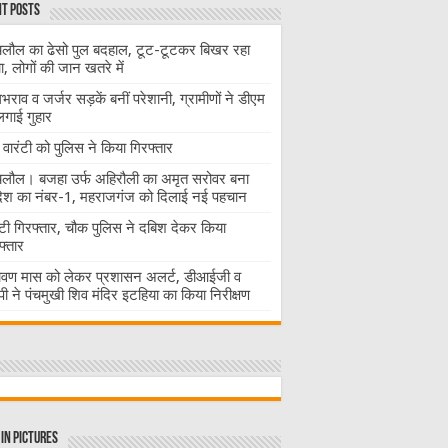
t Posts
लौल का ढेसो पुल बदहाल, टूट-टूटकर बिखर रहा
चा, लोगों की जान खतरे में
राव व जर्जर सड़कें बनीं परेशानी, ग्रामीणों ने डीएम
लगाई गुहार
वारंटी को पुलिस ने किया गिरफ्तार
लौल। बजहा उर्फ अहिरौली का अमृत सरोवर बना
देश का नंबर-1, महराजगंज को दिलाई नई पहचान
ंटी गिरफ्तार, चौक पुलिस ने दबिश देकर किया
फ्तार
ावण मास को लेकर प्रशासन अलर्ट, डीआईजी व
ी ने पंचमुखी शिव मंदिर इटहिया का किया निरीक्षण
in Pictures