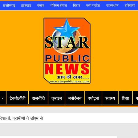
छत्तीसगढ़
झारखंड
पंजाब
पश्चिम बंगाल
बिहार
मध्य प्रदेश
राजस्थान
हरियाणा
टेक्नोलॉजी
राजनीति
क्राइम
मनोरंजन
स्पोर्ट्स
स्वाथ्य
शिक्षा
फ
ेशानी, ग्रामीणों ने डीएम से लगाई गुहार