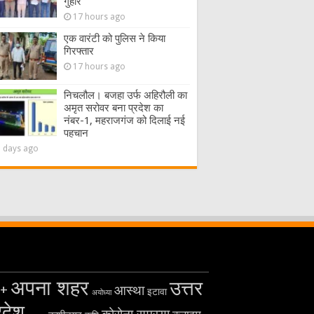
गुहार
17 hours ago
एक वारंटी को पुलिस ने किया
गिरफ्तार
17 hours ago
निचलौल। बजहा उर्फ अहिरौली का
अमृत सरोवर बना प्रदेश का
नंबर-1, महराजगंज को दिलाई नई
पहचान
2 days ago
अपना शहर
उत्तर
+
आस्था
इटावा
अयोध्या
रदेश