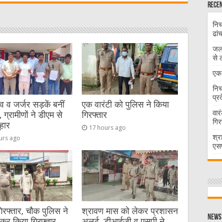
t
Recen
निच
ढां
जलभ
से 
एक 
निच
प्र
व जर्जर सड़कें बनीं
एक वारंटी को पुलिस ने किया
वार
 ग्रामीणों ने डीएम से
गिरफ्तार
गिर
हार
17 hours ago
श्र
urs ago
एसप
गिरफ्तार, चौक पुलिस ने
श्रावण मास को लेकर प्रशासन
News 
ेकर किया गिरफ्तार
अलर्ट, डीआईजी व एसपी ने