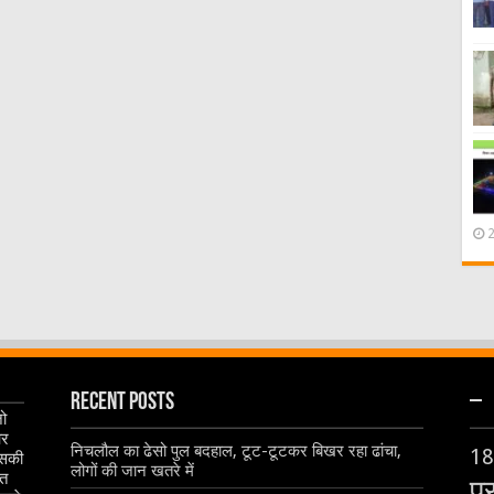
Recent Posts
–
जो
और
निचलौल का ढेसो पुल बदहाल, टूट-टूटकर बिखर रहा ढांचा,
18
इसकी
लोगों की जान खतरे में
ृत
प्