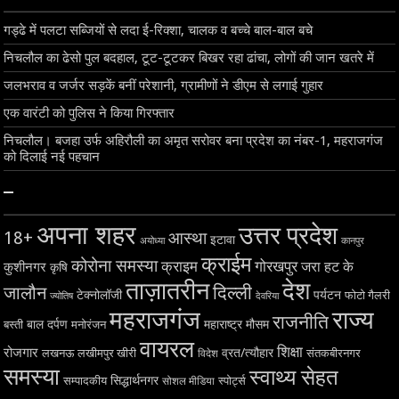
गड्ढे में पलटा सब्जियों से लदा ई-रिक्शा, चालक व बच्चे बाल-बाल बचे
निचलौल का ढेसो पुल बदहाल, टूट-टूटकर बिखर रहा ढांचा, लोगों की जान खतरे में
जलभराव व जर्जर सड़कें बनीं परेशानी, ग्रामीणों ने डीएम से लगाई गुहार
एक वारंटी को पुलिस ने किया गिरफ्तार
निचलौल। बजहा उर्फ अहिरौली का अमृत सरोवर बना प्रदेश का नंबर-1, महराजगंज
को दिलाई नई पहचान
–
अपना शहर
उत्तर प्रदेश
18+
आस्था
इटावा
अयोध्या
कानपुर
क्राईम
कोरोना समस्या
क्राइम
गोरखपुर
जरा हट के
कुशीनगर
कृषि
ताज़ातरीन
देश
दिल्ली
जालौन
टेक्नोलॉजी
पर्यटन
फोटो गैलरी
ज्योतिष
देवरिया
महराजगंज
राज्य
राजनीति
बाल दर्पण
महाराष्ट्र
मौसम
बस्ती
मनोरंजन
वायरल
शिक्षा
रोजगार
व्रत/त्यौहार
लखनऊ
लखीमपुर खीरी
विदेश
संतकबीरनगर
समस्या
स्वाथ्य सेहत
सिद्धार्थनगर
सम्पादकीय
स्पोर्ट्स
सोशल मीडिया