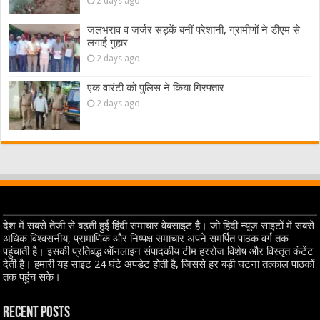
2 days ago
जलभराव व जर्जर सड़कें बनीं परेशानी, ग्रामीणों ने डीएम से
लगाई गुहार
2 days ago
एक वारंटी को पुलिस ने किया गिरफ्तार
2 days ago
देश में सबसे तेजी से बढ़ती हुई हिंदी समाचार वेबसाइट है। जो हिंदी न्यूज साइटों में सबसे
अधिक विश्वसनीय, प्रामाणिक और निष्पक्ष समाचार अपने समर्पित पाठक वर्ग तक
पहुंचाती है। इसकी प्रतिबद्ध ऑनलाइन संपादकीय टीम हररोज विशेष और विस्तृत कंटेंट
देती है। हमारी यह साइट 24 घंटे अपडेट होती है, जिससे हर बड़ी घटना तत्काल पाठकों
तक पहुंच सके।
Recent Posts