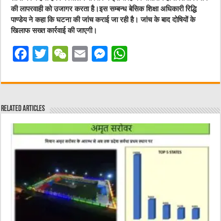
की लापरवाही को उजागर करता है।इस सम्बन्ध बेसिक शिक्षा अधिकारी रिद्धि
पाण्डेय ने कहा कि घटना की जांच कराई जा रही है। जांच के बाद दोषियों के
खिलाफ सख्त कार्रवाई की जाएगी।
F
T
W
E
M
W
a
w
e
m
e
h
c
it
C
ai
ss
at
e
te
h
l
e
s
Related Articles
b
r
at
n
A
o
g
p
o
er
p
k