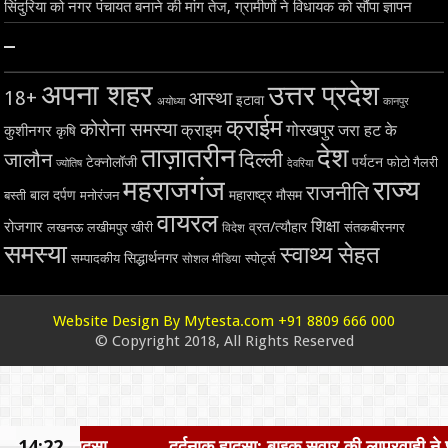
सिंदुरिया को नगर पंचायत बनाने की मांग तेज, ग्रामीणों ने विधायक को सौंपा ज्ञापन
–
अपना शहर
उत्तर प्रदेश
18+
आस्था
इटावा
अयोध्या
कानपुर
क्राईम
कोरोना समस्या
क्राइम
गोरखपुर
जरा हट के
कुशीनगर
कृषि
ताज़ातरीन
देश
दिल्ली
जालौन
टेक्नोलॉजी
पर्यटन
फोटो गैलरी
ज्योतिष
देवरिया
महराजगंज
राज्य
राजनीति
बाल दर्पण
महाराष्ट्र
मौसम
बस्ती
मनोरंजन
वायरल
शिक्षा
रोजगार
व्रत/त्यौहार
लखनऊ
लखीमपुर खीरी
विदेश
संतकबीरनगर
समस्या
स्वाथ्य सेहत
सिद्धार्थनगर
सम्पादकीय
स्पोर्ट्स
सोशल मीडिया
Website Design By Mytesta.com +91 8809 666 000
© Copyright 2018, All Rights Reserved
ा
14:22
दर्दनाक हादसा: बाइक सवार की लापरवाही ने छीनी जिंदगी, बाइक