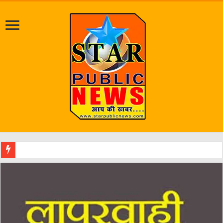
श्राव