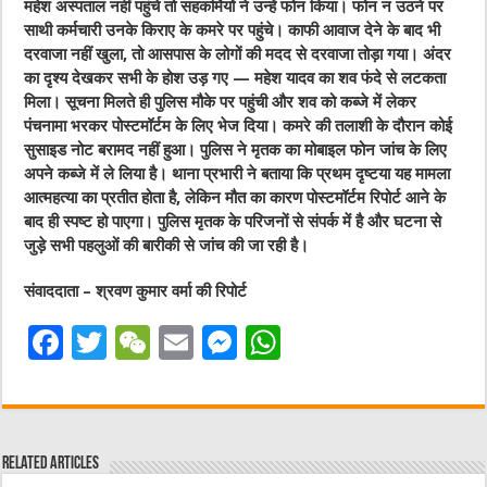
महेश अस्पताल नहीं पहुंचे तो सहकर्मियों ने उन्हें फोन किया। फोन न उठने पर
साथी कर्मचारी उनके किराए के कमरे पर पहुंचे। काफी आवाज देने के बाद भी
दरवाजा नहीं खुला, तो आसपास के लोगों की मदद से दरवाजा तोड़ा गया। अंदर
का दृश्य देखकर सभी के होश उड़ गए — महेश यादव का शव फंदे से लटकता
मिला। सूचना मिलते ही पुलिस मौके पर पहुंची और शव को कब्जे में लेकर
पंचनामा भरकर पोस्टमॉर्टम के लिए भेज दिया। कमरे की तलाशी के दौरान कोई
सुसाइड नोट बरामद नहीं हुआ। पुलिस ने मृतक का मोबाइल फोन जांच के लिए
अपने कब्जे में ले लिया है। थाना प्रभारी ने बताया कि प्रथम दृष्टया यह मामला
आत्महत्या का प्रतीत होता है, लेकिन मौत का कारण पोस्टमॉर्टम रिपोर्ट आने के
बाद ही स्पष्ट हो पाएगा। पुलिस मृतक के परिजनों से संपर्क में है और घटना से
जुड़े सभी पहलुओं की बारीकी से जांच की जा रही है।
संवाददाता – श्रवण कुमार वर्मा की रिपोर्ट
F
T
W
E
M
W
a
w
e
m
e
h
c
it
C
ai
ss
at
e
te
h
l
e
s
Related Articles
b
r
at
n
A