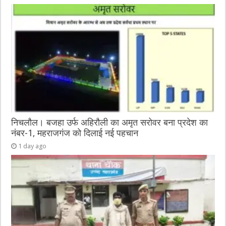
o
g
p
o
er
p
k
निचलौल। बजहा उर्फ अहिरौली का अमृत सरोवर बना प्रदेश का
नंबर-1, महराजगंज को दिलाई नई पहचान
1 day ago