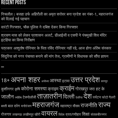
Recent Posts
निचलौल। बजहा उर्फ अहिरौली का अमृत सरोवर बना प्रदेश का नंबर-1, महराजगंज
को दिलाई नई पहचान
वारंटी गिरफ्तार, चौक पुलिस ने दबिश देकर किया गिरफ्तार
श्रावण मास को लेकर प्रशासन अलर्ट, डीआईजी व एसपी ने पंचमुखी शिव मंदिर
इटहिया का किया निरीक्षण
पत्रकार आशुतोष रौनियार के पिता रविंद रौनियार नहीं रहे, आज होगा अंतिम संस्कार
सिंदुरिया को नगर पंचायत बनाने की मांग तेज, ग्रामीणों ने विधायक को सौंपा ज्ञापन
–
अपना शहर
उत्तर प्रदेश
18+
आस्था
इटावा
अयोध्या
कानपुर
क्राईम
कोरोना समस्या
क्राइम
गोरखपुर
जरा हट के
कुशीनगर
कृषि
ताज़ातरीन
देश
दिल्ली
जालौन
टेक्नोलॉजी
पर्यटन
फोटो गैलरी
ज्योतिष
देवरिया
महराजगंज
राज्य
राजनीति
बाल दर्पण
महाराष्ट्र
मौसम
बस्ती
मनोरंजन
वायरल
शिक्षा
रोजगार
व्रत/त्यौहार
लखनऊ
लखीमपुर खीरी
विदेश
संतकबीरनगर