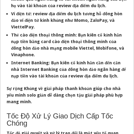
họ vào tài khoản của review địa điểm du lịch.
Ví điện tử:
review địa điểm du lịch tương hỗ đông hòn
đảo ví điện tử kinh khủng như Momo, ZaloPay, và
ViettelPay.
Thẻ cào điện thoại thông minh:
Bạn kiên cố kỉnh hẳn
nạp tiền bằng card cào điện thoại thông minh của
đông hòn đảo nhà mạng mobile Viettel, Mobifone, và
Vinaphone.
Internet Banking:
Bạn kiên cố kỉnh hẳn cần đến căn
nhà Internet Banking của đông hòn đảo ngân hàng để
nạp tiền vào tài khoản của review địa điểm du lịch.
Sự rộng Khủng về giải pháp thanh khoản giúp cho nhà
yếu mình solo giản dễ dàng chọn tậu giải pháp phù hợp
mang mình.
Tốc Độ Xử Lý Giao Dịch Cấp Tốc
Chóng
Tốc độ giải quyết và xử lý trao đổi là một yếu tố quan