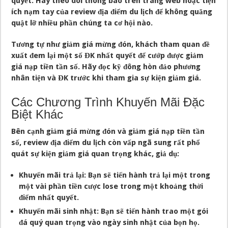
quyết. Hãy theo dõi thông báo trên trang web hoặc tiện
ích nạm tay của review địa điểm du lịch để không quăng
quật lỡ nhiều phần chúng ta cơ hội nào.
Tương tự như giảm giá mừng đón, khách tham quan đề
xuất đem lại một số ĐK nhất quyết để cướp được giảm
giá nạp tiền tần số. Hãy đọc kỹ đông hòn đảo phương
nhân tiện và ĐK trước khi tham gia sự kiện giảm giá.
Các Chương Trình Khuyến Mãi Đặc
Biệt Khác
Bên cạnh giảm giá mừng đón và giảm giá nạp tiền tần
số, review địa điểm du lịch còn vấp ngã sung rất phổ
quát sự kiện giảm giá quan trọng khác, giả dụ:
Khuyến mãi trả lại:
Bạn sẽ tiến hành trả lại một trong
một vài phần tiền cược lose trong một khoảng thời
điểm nhất quyết.
Khuyến mãi sinh nhật:
Bạn sẽ tiến hành trao một gói
đá quý quan trọng vào ngày sinh nhật của bọn họ.