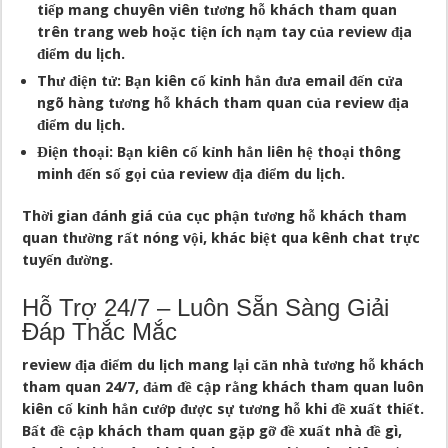
tiếp mang chuyên viên tương hỗ khách tham quan
trên trang web hoặc tiện ích nạm tay của review địa
điểm du lịch.
Thư điện tử:
Bạn kiên cố kỉnh hẳn đưa email đến cửa
ngõ hàng tương hỗ khách tham quan của review địa
điểm du lịch.
Điện thoại:
Bạn kiên cố kỉnh hẳn liên hệ thoại thông
minh đến số gọi của review địa điểm du lịch.
Thời gian đánh giá của cục phận tương hỗ khách tham
quan thường rất nóng vội, khác biệt qua kênh chat trực
tuyến đường.
Hỗ Trợ 24/7 – Luôn Sẵn Sàng Giải
Đáp Thắc Mắc
review địa điểm du lịch mang lại căn nhà tương hỗ khách
tham quan 24/7, đảm đề cập rằng khách tham quan luôn
kiên cố kỉnh hẳn cướp được sự tương hỗ khi đề xuất thiết.
Bất đề cập khách tham quan gặp gỡ đề xuất nhà đề gì,