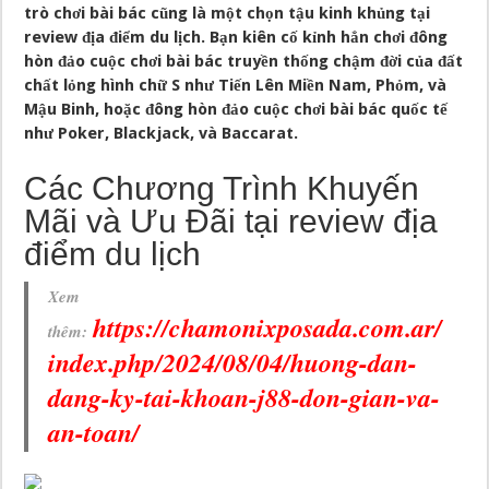
trò chơi bài bác cũng là một chọn tậu kinh khủng tại
review địa điểm du lịch. Bạn kiên cố kỉnh hẳn chơi đông
hòn đảo cuộc chơi bài bác truyền thống chậm đời của đất
chất lỏng hình chữ S như Tiến Lên Miền Nam, Phỏm, và
Mậu Binh, hoặc đông hòn đảo cuộc chơi bài bác quốc tế
như Poker, Blackjack, và Baccarat.
Các Chương Trình Khuyến
Mãi và Ưu Đãi tại review địa
điểm du lịch
Xem
https://chamonixposada.com.ar/
thêm:
index.php/2024/08/04/huong-dan-
dang-ky-tai-khoan-j88-don-gian-va-
an-toan/