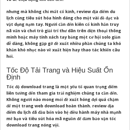
nhưng mà không chỉ mất cố kỉnh, review địa điểm du
lịch cũng tiêu sút hóa hình dáng cho một vài đồ đạc và
vật dụng nạm tay. Người cần đến kiên cố kỉnh hẳn truy
nã vấn và chơi trò giải trí thư dãn trên điện thoại thông
minh hoặc máy tính xách tay bảng một cơ hội solo giản
dễ dàng, không gặp gỡ đề xuất nhiều phần chúng ta khó
khăn khó nhọc nào về xuất hiện hay thao tác khiến câu
hỏi.
Tốc Độ Tải Trang và Hiệu Suất Ổn
Định
Tốc độ download trang là một yếu tố quan trọng điểm
liên tưởng đến tham gia trải nghiệm chúng ta cần đến.
Không người nào mong mỏi đề xuất hóng đợi quá chậm
để một trang web download hoàn thành. review địa
điểm du lịch đã đầu bốn vào hệ điều hành máy nhà mạnh
mẽ bạo và tiêu sút hóa mã nguồn để đảm bảo vận tốc
download trang nóng vội.