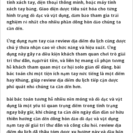
tính xách tay, điện thoại thông minh, hoặc máy tính
xách tay bảng. Giao diện được tiêu sút hóa cho từng
hình trạng đồ đạc và vật dụng, đảm bảo tham gia trải
nghiệm rẻ nhất cho nhiều phần đông hòn đảo chúng ta
cần đến.
Ứng dụng nạm tay của review địa điểm du lịch cũng được
chú ý thừa nhận cao về chức năng và hiệu suất. Ứng
dụng này gây ra điều kiện khách tham quan chơi trò giải
trí thư dãn, nạp/rút tiền, và liên hệ mang cỗ phận tương
hỗ khách tham quan một cơ hội solo giản dễ dàng. bài
bác toán chỉ một tiện ích nạm tay nức tiếng là một điểm
hay Khủng, giúp review địa điểm du lịch tiếp cận được
phổ quát nhỏ chúng ta cần đến hơn.
bài bác toán tương hỗ nhiều nền móng và đồ đạc và vật
dụng là một yếu tố quan trọng điểm trong tình trạng
ngay bây giờ, khi chúng ta cần đến ngày dần dần sở hữu
thiên hướng cần đến đông hòn đảo đồ đạc và vật dụng
nạm tay để giải trí thư dãn và công câu hỏi. review địa
điểm du lịch đã thâu tóm được xu hướng này và đầu bốn