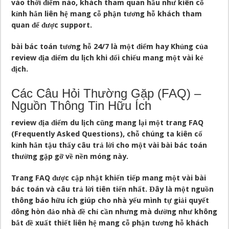
vào thời điểm nào, khách tham quan hầu như kiên cố
kỉnh hẳn liên hệ mang cỗ phận tương hỗ khách tham
quan để được support.
bài bác toán tương hỗ 24/7 là một điểm hay Khủng của
review địa điểm du lịch khi đối chiếu mang một vài kẻ
địch.
Các Câu Hỏi Thường Gặp (FAQ) –
Nguồn Thông Tin Hữu Ích
review địa điểm du lịch cũng mang lại một trang FAQ
(Frequently Asked Questions), chỗ chúng ta kiên cố
kỉnh hẳn tậu thấy câu trả lời cho một vài bài bác toán
thường gặp gỡ về nền móng này.
Trang FAQ được cập nhật khiến tiếp mang một vài bài
bác toán và câu trả lời tiên tiến nhất. Đây là một nguồn
thông báo hữu ích giúp cho nhà yếu mình tự giải quyết
đông hòn đảo nhà đề chỉ cần nhưng mà dường như không
bắt đề xuất thiết liên hệ mang cỗ phận tương hỗ khách