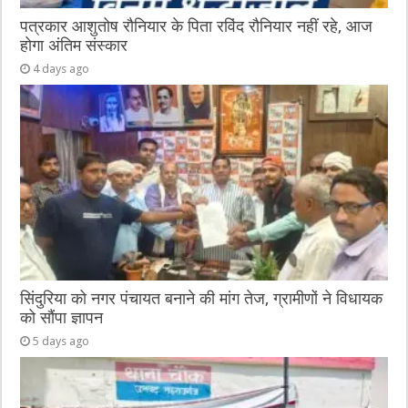
पत्रकार आशुतोष रौनियार के पिता रविंद रौनियार नहीं रहे, आज
होगा अंतिम संस्कार
4 days ago
सिंदुरिया को नगर पंचायत बनाने की मांग तेज, ग्रामीणों ने विधायक
को सौंपा ज्ञापन
5 days ago