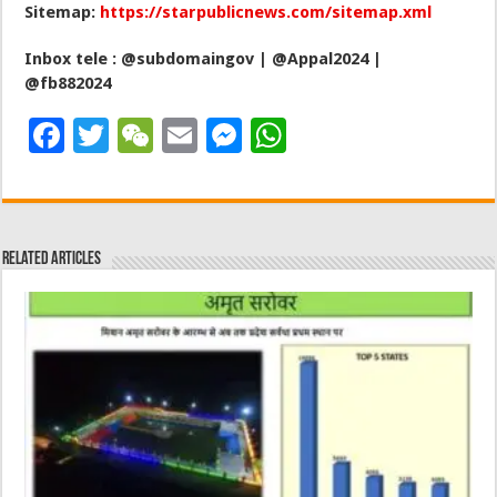
Sitemap:
https://starpublicnews.com/sitemap.xml
Inbox tele : @subdomaingov | @Appal2024 |
@fb882024
F
T
W
E
M
W
a
w
e
m
e
h
c
it
C
ai
ss
at
e
te
h
l
e
s
Related Articles
b
r
at
n
A
o
g
p
o
er
p
k