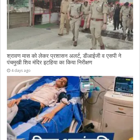
श्रावण मास को लेकर प्रशासन अलर्ट, डीआईजी व एसपी ने
पंचमुखी शिव मंदिर इटहिया का किया निरीक्षण
4 days ago