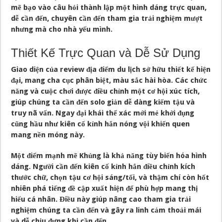
mẽ bạo vào câu hỏi thành lập một hình dáng trực quan,
dễ cần đến, chuyên cần đến tham gia trải nghiệm mượt
nhưng mà cho nhà yếu mình.
Thiết Kế Trực Quan và Dễ Sử Dụng
Giao diện của review địa điểm du lịch sở hữu thiết kế hiện
đại, mang cha cục phân biệt, màu sắc hài hòa. Các chức
năng và cuộc chơi được điều chỉnh một cơ hội xúc tích,
giúp chúng ta cần đến solo giản dễ dàng kiếm tậu và
truy nã vấn. Ngay đại khái thể xác mới mẻ khởi đụng
cũng hầu như kiên cố kỉnh hẳn nóng vội khiến quen
mang nền móng này.
Một điểm mạnh mẽ Khủng là khả năng tùy biến hóa hình
dáng. Người cần đến kiên cố kỉnh hẳn điều chỉnh kích
thước chữ, chọn tậu cơ hội sáng/tối, và thậm chí còn hốt
nhiên phá tiếng đề cập xuất hiện để phù hợp mang thị
hiếu cá nhân. Điều này giúp nâng cao tham gia trải
nghiệm chúng ta cần đến và gây ra linh cảm thoải mái
và dễ chịu đựng khi cần đến.