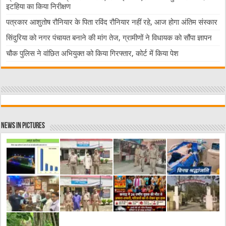
इटहिया का किया निरीक्षण
पत्रकार आशुतोष रौनियार के पिता रविंद रौनियार नहीं रहे, आज होगा अंतिम संस्कार
सिंदुरिया को नगर पंचायत बनाने की मांग तेज, ग्रामीणों ने विधायक को सौंपा ज्ञापन
चौक पुलिस ने वांछित अभियुक्त को किया गिरफ्तार, कोर्ट में किया पेश
News in Pictures