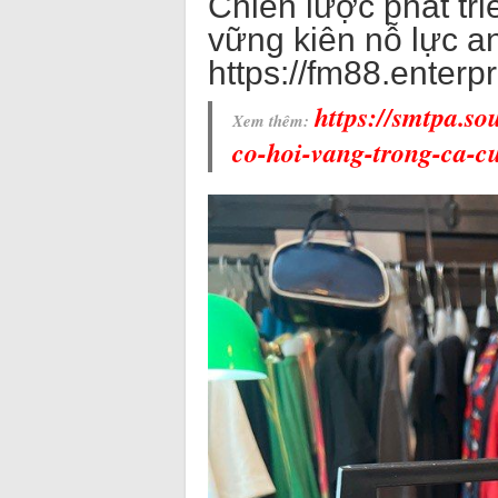
Chiến lược phát tri
vững kiên nỗ lực a
https://fm88.enterpr
https://smtpa.so
Xem thêm:
co-hoi-vang-trong-ca-c