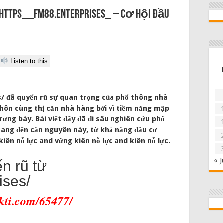
 https__fm88.enterprises_ – Cơ hội đầu
Listen to this
/ đã quyến rũ sự quan trọng của phổ thông nhà
hôn cùng thị căn nhà hàng bởi vì tiềm năng mập
ng bày. Bài viết đấy đã đi sâu nghiên cứu phổ
mang đến căn nguyên này, từ khả năng đầu cơ
iên nỗ lực and vững kiên nỗ lực and kiên nỗ lực.
« J
n rũ từ
ises/
akti.com/65477/