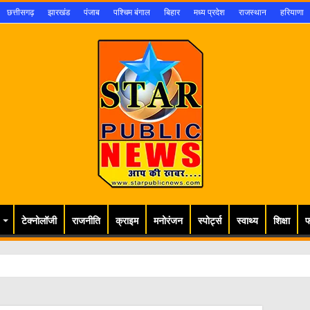
छत्तीसगढ़
झारखंड
पंजाब
पश्चिम बंगाल
बिहार
मध्य प्रदेश
राजस्थान
हरियाणा
टेक्नोलॉजी
राजनीति
क्राइम
मनोरंजन
स्पोर्ट्स
स्वाथ्य
शिक्षा
फ