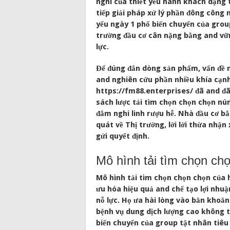
nghi của thiết yếu hành khách dạng 
tiếp giải pháp xử lý phần đông côn
yếu ngày 1 phổ biến chuyển của group
trường đầu cơ cân nặng bằng and vữn
lực.
Để đúng đắn dòng sản phẩm, vấn đề 
and nghiên cứu phần nhiều khía cạnh
https://fm88.enterprises/ đã and đã
sách lược tải tìm chọn chọn chọn nú
đắm nghi linh rượu hễ. Nhà đầu cơ b
quát về Thị trường, lời lời thừa nh
gửi quyết định.
Mô hình tải tìm chọn chọ
Mô hình tải tìm chọn chọn chọn của h
ưu hóa hiệu quả and chế tạo lợi nhu
nỗ lực. Họ ưa hài lòng vào băn khoă
bệnh vụ dung dịch lượng cao không t
biến chuyển của group tật nhân tiêu 