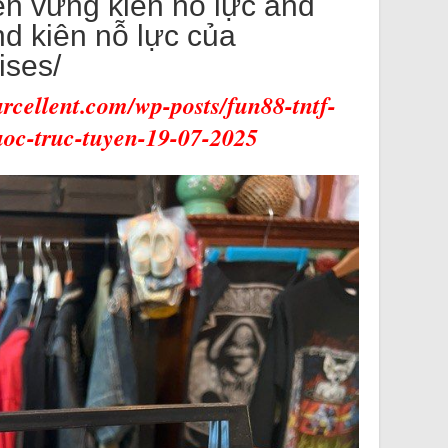
ển vững kiên nỗ lực and
nd kiên nỗ lực của
ises/
urcellent.com/wp-posts/fun88-tntf-
uoc-truc-tuyen-19-07-2025