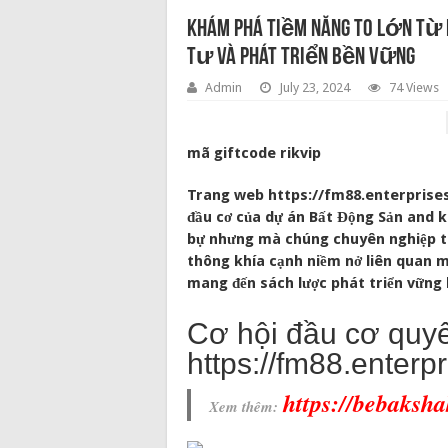
Khám phá tiềm năng to lớn từ
tư và phát triển bền vững
Admin
July 23, 2024
74 Views
mã giftcode rikvip
Trang web https://fm88.enterprises
đầu cơ của dự án Bất Động Sản and k
bự nhưng mà chúng chuyên nghiệp trư
thông khía cạnh niềm nở liên quan 
mang đến sách lược phát triển vững k
Cơ hội đầu cơ quyế
https://fm88.enterpr
https://bebaksh
Xem thêm: