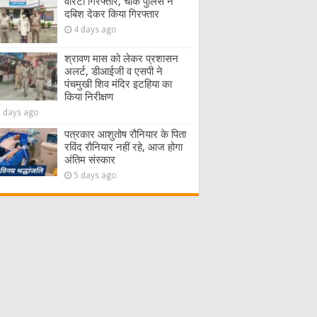
वारंटी गिरफ्तार, चौक पुलिस ने
दबिश देकर किया गिरफ्तार
4 days ago
श्रावण मास को लेकर प्रशासन
अलर्ट, डीआईजी व एसपी ने
पंचमुखी शिव मंदिर इटहिया का
किया निरीक्षण
5 days ago
पत्रकार आशुतोष रौनियार के पिता
रविंद रौनियार नहीं रहे, आज होगा
अंतिम संस्कार
5 days ago