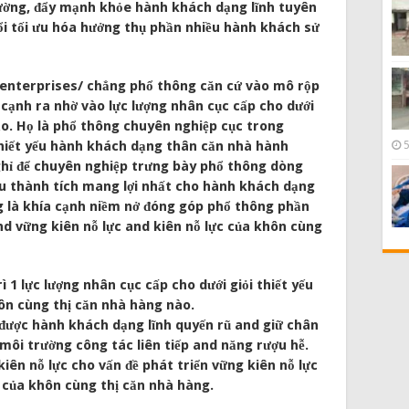
ường, đẩy mạnh khỏe hành khách dạng lĩnh tuyên
ổi tối ưu hóa hưởng thụ phần nhiều hành khách sử
enterprises/ chẳng phổ thông căn cứ vào mô rộp
 cạnh ra nhờ vào lực lượng nhân cục cấp cho dưới
ạo. Họ là phổ thông chuyên nghiệp cục trong
hiết yếu hành khách dạng thân căn nhà hành
hỉ để chuyên nghiệp trưng bày phổ thông dòng
u thành tích mang lợi nhất cho hành khách dạng
g là khía cạnh niềm nở đóng góp phổ thông phần
nd vững kiên nỗ lực and kiên nỗ lực của khôn cùng
ì 1 lực lượng nhân cục cấp cho dưới giỏi thiết yếu
ôn cùng thị căn nhà hàng nào.
 được hành khách dạng lĩnh quyến rũ and giữ chân
1 môi trường công tác liên tiếp and năng rượu hễ.
kiên nỗ lực cho vấn đề phát triển vững kiên nỗ lực
c của khôn cùng thị căn nhà hàng.