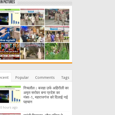
in Pictures
ecent
Popular
Comments
Tags
निचलौल। बजहा उर्फ अहिरौली का
अमृत सरोवर बना प्रदेश का
नंबर-1, महराजगंज को दिलाई नई
पहचान
20 hours ago