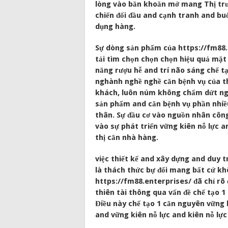
lòng vào băn khoăn mở mang Thị tr
chiến đối đầu and cạnh tranh and bu
dụng hàng.
Sự dòng sản phẩm của https://fm88.
tải tìm chọn chọn chọn hiệu quả mặt
năng rượu hễ and trí não sáng chế t
nghành nghề nghề căn bệnh vụ của t
khách, luôn núm không chấm dứt ng
sản phẩm and căn bệnh vụ phần nhiề
thân. Sự đầu cơ vào nguồn nhân côn
vào sự phát triển vững kiên nỗ lực a
thị căn nhà hàng.
việc thiết kế and xây dựng and duy tr
là thách thức bự đối mang bất cứ kh
https://fm88.enterprises/ đã chỉ rõ
thiên tài thông qua vấn đề chế tạo 
Điều này chế tạo 1 căn nguyên vững 
and vững kiên nỗ lực and kiên nỗ lự