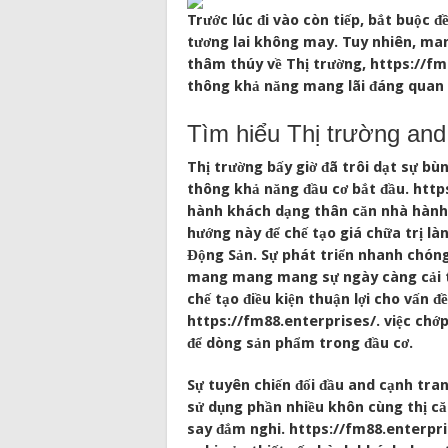
Trước lúc đi vào còn tiếp, bắt buộc
tương lai không may. Tuy nhiên, man
thâm thúy về Thị trường, https://f
thông khả năng mang lãi đáng quan 
Tìm hiểu Thị trường an
Thị trường bấy giờ đã trôi dạt sự bù
thông khả năng đầu cơ bắt đầu. http
hành khách dạng thân căn nhà hành 
hướng này để chế tạo giá chữa trị 
Động Sản. Sự phát triển nhanh chóng
mang mang mang sự ngày càng cải th
chế tạo điều kiện thuận lợi cho vấn 
https://fm88.enterprises/. việc chớ
để dòng sản phẩm trong đầu cơ.
Sự tuyên chiến đối đầu and cạnh tran
sử dụng phần nhiều khôn cùng thị că
say đắm nghi. https://fm88.enterpri