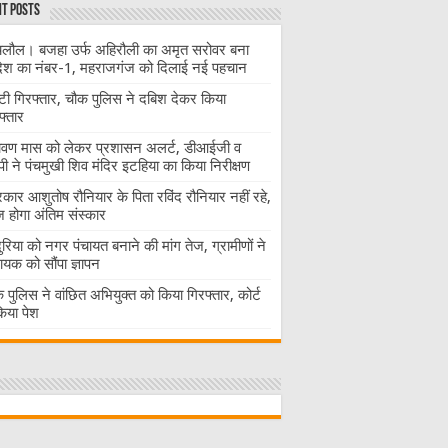
t Posts
लौल। बजहा उर्फ अहिरौली का अमृत सरोवर बना
देश का नंबर-1, महराजगंज को दिलाई नई पहचान
ंटी गिरफ्तार, चौक पुलिस ने दबिश देकर किया
फ्तार
ावण मास को लेकर प्रशासन अलर्ट, डीआईजी व
ी ने पंचमुखी शिव मंदिर इटहिया का किया निरीक्षण
रकार आशुतोष रौनियार के पिता रविंद रौनियार नहीं रहे,
होगा अंतिम संस्कार
दुरिया को नगर पंचायत बनाने की मांग तेज, ग्रामीणों ने
ायक को सौंपा ज्ञापन
 पुलिस ने वांछित अभियुक्त को किया गिरफ्तार, कोर्ट
 किया पेश