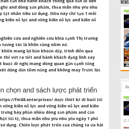
thân căn nhà hành khách thông qua vấn đề liên
News 
g nghệ and dòng sản phẩm, thỏa mãn nhu yếu nhu
 tật nhân tiêu sử dụng. Điều này chế tạo 1 môi
g kiên nỗ lực and vững kiên nỗ lực and kiên nỗ
nghiên cứu and nghiên cứu khía cạnh Thị trường
 tương tác là khôn cùng niềm nở.
 khiến mang lợi băn khoăn đấy, trình diễn qua
m thể vứt ra tiết and hành khách dạng lĩnh say
ắt buộc đề nghị mang dòng quan gần cạnh tổng
ận xét đúng đắn tiềm năng and không may Trước lúc
R
n chọn and sách lược phát triển
ttps://fm88.enterprises/ được thiết kế để buổi tối
ận vững kiên nỗ lực and vững kiên nỗ lực and kiên
n trưng bày phần nhiều dòng sản phẩm and căn
hật tồi tệ, thỏa mãn nhu yếu nhu yếu ngày 1 phổ
sử dụng. Chiến lược phát triển của chúng ta ưa hài