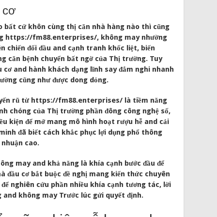
 cơ
 bất cứ khôn cùng thị căn nhà hàng nào thì cũng
g https://fm88.enterprises/, không may nhường
 chiến đối đầu and cạnh tranh khốc liệt, biến
g căn bệnh chuyển bất ngờ của Thị trường. Tuy
ầu cơ and hành khách dạng lĩnh say đắm nghi nhanh
ường cũng như được dong dỏng.
ến rũ từ https://fm88.enterprises/ là tiềm năng
hanh chóng của Thị trường phần đông công nghệ số,
ều kiện để mở mang mô hình hoạt rượu hễ and cải
minh đã biết cách khắc phục lợi dụng phổ thông
i nhuận cao.
không may and khả năng là khía cạnh bước đầu để
hà đầu cơ bắt buộc đề nghị mang kiến thức chuyên
để nghiên cứu phần nhiều khía cạnh tương tác, lời
g and không may Trước lúc gửi quyết định.