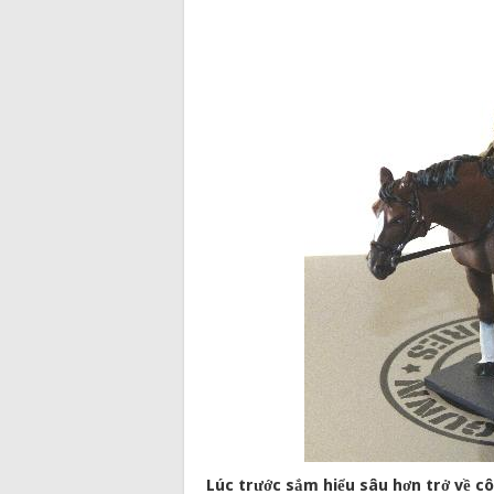
Lúc trước sắm hiểu sâu hơn trở về cô