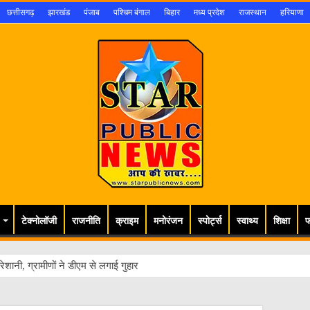
छत्तीसगढ़
झारखंड
पंजाब
पश्चिम बंगाल
बिहार
मध्य प्रदेश
राजस्थान
हरियाणा
टेक्नोलॉजी
राजनीति
क्राइम
मनोरंजन
स्पोर्ट्स
स्वाथ्य
शिक्षा
फ