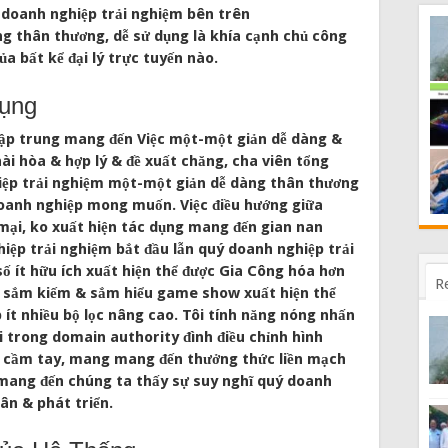
 doanh nghiệp trải nghiệm bên trên
g thân thương, dễ sử dụng là khía cạnh chủ công
ủa bất kể đại lý trực tuyến nào.
dụng
tập trung mang đến Việc một-một giản dễ dàng &
ài hòa & hợp lý & đề xuất chăng, cha viên tổng
ệp trải nghiệm một-một giản dễ dàng thân thương
oanh nghiệp mong muốn. Việc điều hướng giữa
ại, ko xuất hiện tác dụng mang đến gian nan
ệp trải nghiệm bắt đầu lẫn quý doanh nghiệp trải
ố ít hữu ích xuất hiện thể được Gia Công hóa hơn
R
iệc sắm kiếm & sắm hiểu game show xuất hiện thể
ít nhiều bộ lọc nâng cao. Tôi tính năng nóng nhấn
i trong domain authority đình điều chỉnh hình
ụng cầm tay, mang mang đến thưởng thức liền mạch
g mang đến chúng ta thấy sự suy nghĩ quý doanh
ân & phát triển.