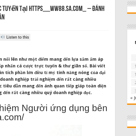
ực Tuyến tại https__ww88.sa.com_ – Đánh
ân
Listen to this
n nổi lên như một điểm mang đến lựa sắm ấm áp
 nhấn cá cược trực tuyến & thư giãn số. Bài viết
n tích phần lớn điều tỉ mỷ tính năng nóng của đại
 doanh nghiệp trải nghiệm đến rất càng nhiều
tiêu dẫn mang đến ánh quan tiếp giáp toàn diện
 đến rất càng nhiều quý doanh nghiệp đọc.
« J
nghiệm Người ứng dụng bên
a.com/