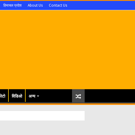
हिमाचल प्रदेश
About Us
Contact Us
ोटो
विडिओ
अन्य