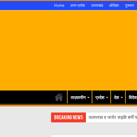
Home
उत्तर प्रदेश
उत्तराखंड
ओडिशा
गुजरात
ताज़ातरीन
प्रदेश
देश
विदेश
Breaking News
एक वारंटी को पुलिस ने किय