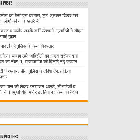
t Posts
लौल का ढेसो पुल बदहाल, टूट-टूटकर बिखर रहा
चा, लोगों की जान खतरे में
राव व जर्जर सड़कें बनीं परेशानी, ग्रामीणों ने डीएम
लगाई गुहार
वारंटी को पुलिस ने किया गिरफ्तार
लौल। बजहा उर्फ अहिरौली का अमृत सरोवर बना
देश का नंबर-1, महराजगंज को दिलाई नई पहचान
ंटी गिरफ्तार, चौक पुलिस ने दबिश देकर किया
फ्तार
ावण मास को लेकर प्रशासन अलर्ट, डीआईजी व
ी ने पंचमुखी शिव मंदिर इटहिया का किया निरीक्षण
in Pictures