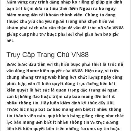
Nắm vững quy trình đăng nhập ko riêng gì giúp gia đình
bạn tiết kiệm đưa ra tiêu thời điểm Ngoài ra ko nguy
hiểm mang đến tài khoản thành viên. Chúng ta đang
thuộc chủ yếu chủ yếu người trong nhà chọn hiểu với
khám phá cách nấu cẩn thận để vấn đề tróc nã vấn VN88
giống cũng như trở buộc phải đối chọi giản hơn bao giờ
hết.
Truy Cập Trang Chủ VN88
Bước bước đầu tiên với thị hiếu buộc phải thiết là tróc nã
vấn đúng Home kiên quyết của VN88. Hiện nay, vì triệu
chứng những trang web hàng bớt chất lượng ngày càng
phức hợp, vấn đề kiên quyết đúng trục đường liên kết
kiên quyết là hết sức là quan trọng đặc trưng để ngăn
cản bị lường đảo hoặc trộm cắp báo mang đến biết ít
nhiều thông tin. Hãy luôn kiểm định kỹ thúc đẩy URL
Trước lúc nhập bất cứ báo mang đến biết ít nhiều thông
tin thành viên nào. quý khách hàng giống cũng như chắt
lọc báo mang đến biết ít nhiều thông tin về trục đường
liên kết kiên quyết bên trên những forums uy tín hoặc