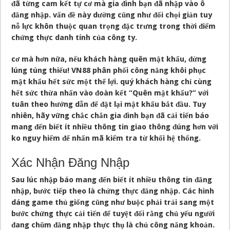
đã từng cam kết tự cơ mà gia đình bạn đã nhập vào ô
đăng nhập. vấn đề này dường cũng như đối chọi giản tuy
nỗ lực khôn thuộc quan trọng đặc trưng trong thời điểm
chứng thực danh tính của công ty.
cơ mà hơn nữa, nếu khách hàng quên mật khẩu, đừng
lúng túng thiếu! VN88 phân phối công năng khôi phục
mật khẩu hết sức một thể lợi. quý khách hàng chỉ cùng
hết sức thừa nhấn vào đoàn kết “Quên mật khẩu?” với
tuân theo hướng dẫn để đặt lại mật khẩu bắt đầu. Tuy
nhiên, hãy vững chắc chắn gia đình bạn đã cải tiến báo
mang đến biết ít nhiều thông tin giao thông đúng hơn với
ko nguy hiểm để nhấn mã kiểm tra từ khối hệ thống.
Xác Nhận Đăng Nhập
Sau lúc nhập báo mang đến biết ít nhiều thông tin đăng
nhập, bước tiếp theo là chứng thực đăng nhập. Các hình
dáng game thủ giống cũng như buộc phải trải sang một
bước chứng thực cải tiến để tuyệt đối rằng chủ yếu người
đang chũm đăng nhập thực thụ là chủ công năng khoản.