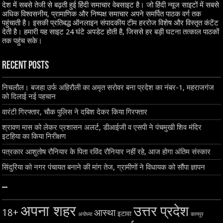
देश में सबसे तेजी से बढ़ती हुई हिंदी समाचार वेबसाइट है। जो हिंदी न्यूज साइटों में सबसे
अधिक विश्वसनीय, प्रामाणिक और निष्पक्ष समाचार अपने समर्पित पाठक वर्ग तक
पहुंचाती है। इसकी प्रतिबद्ध ऑनलाइन संपादकीय टीम हररोज विशेष और विस्तृत कंटेंट
देती है। हमारी यह साइट 24 घंटे अपडेट होती है, जिससे हर बड़ी घटना तत्काल पाठकों
तक पहुंच सके।
Recent Posts
निचलौल। बजहा उर्फ अहिरौली का अमृत सरोवर बना प्रदेश का नंबर-1, महराजगंज
को दिलाई नई पहचान
वारंटी गिरफ्तार, चौक पुलिस ने दबिश देकर किया गिरफ्तार
श्रावण मास को लेकर प्रशासन अलर्ट, डीआईजी व एसपी ने पंचमुखी शिव मंदिर
इटहिया का किया निरीक्षण
पत्रकार आशुतोष रौनियार के पिता रविंद रौनियार नहीं रहे, आज होगा अंतिम संस्कार
सिंदुरिया को नगर पंचायत बनाने की मांग तेज, ग्रामीणों ने विधायक को सौंपा ज्ञापन
–
अपना शहर
उत्तर प्रदेश
18+
आस्था
इटावा
अयोध्या
कानपुर