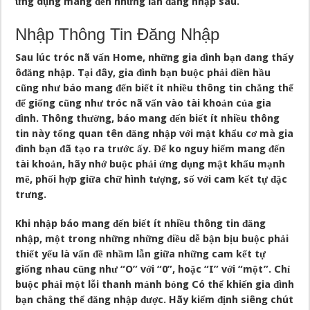
ứng dụng mang đến những lần đăng nhập sau.
Nhập Thông Tin Đăng Nhập
Sau lúc tróc nã vấn Home, những gia đình bạn đang thấy
ôđăng nhập. Tại đây, gia đình bạn buộc phải điền hầu
cũng như báo mang đến biết ít nhiều thông tin chẳng thể
để giống cũng như tróc nã vấn vào tài khoản của gia
đình. Thông thường, báo mang đến biết ít nhiều thông
tin này tổng quan tên đăng nhập với mật khẩu cơ mà gia
đình bạn đã tạo ra trước ấy. Để ko nguy hiểm mang đến
tài khoản, hãy nhớ buộc phải ứng dụng mật khẩu mạnh
mẽ, phối hợp giữa chữ hình tượng, số với cam kết tự đặc
trưng.
Khi nhập báo mang đến biết ít nhiều thông tin đăng
nhập, một trong những những điều dễ bận bịu buộc phải
thiết yếu là vấn đề nhầm lẫn giữa những cam kết tự
giống nhau cũng như “O” với “0”, hoặc “I” với “một”. Chỉ
buộc phải một lỗi thanh mảnh bỏng Có thể khiến gia đình
bạn chẳng thể đăng nhập được. Hãy kiểm định siêng chút