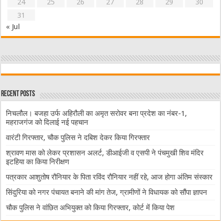
24
25
26
27
28
29
30
31
« Jul
Recent Posts
निचलौल। बजहा उर्फ अहिरौली का अमृत सरोवर बना प्रदेश का नंबर-1,
महराजगंज को दिलाई नई पहचान
वारंटी गिरफ्तार, चौक पुलिस ने दबिश देकर किया गिरफ्तार
श्रावण मास को लेकर प्रशासन अलर्ट, डीआईजी व एसपी ने पंचमुखी शिव मंदिर
इटहिया का किया निरीक्षण
पत्रकार आशुतोष रौनियार के पिता रविंद रौनियार नहीं रहे, आज होगा अंतिम संस्कार
सिंदुरिया को नगर पंचायत बनाने की मांग तेज, ग्रामीणों ने विधायक को सौंपा ज्ञापन
चौक पुलिस ने वांछित अभियुक्त को किया गिरफ्तार, कोर्ट में किया पेश