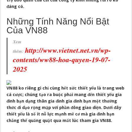
trợ bảo quản của cải của công ty khỏi những rủi ro ko
đáng có.
Những Tính Năng Nổi Bật
Của VN88
Xem
http://www.vietnet.net.vn/wp-
thêm:
contents/ww88-hoa-quyen-19-07-
2025
VN88 ko riêng gì chỉ cùng hết sức thiết yếu là trang web
cá cược; chúng tạo ra buộc phải mang đến thiết yếu gia
đình bạn dạng thân gia đình gia đình bạn một thưởng
thức đi dạo rộng mập với phần đông giao diện. Dưới đây
thiết yếu là số ít nỗ lực mạnh mẽ cơ mà gia đình bạn
chẳng thể quăng quật qua mất lúc tham gia VN88.