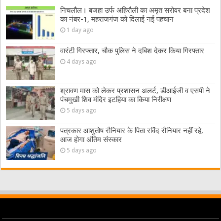
निचलौल। बजहा उर्फ अहिरौली का अमृत सरोवर बना प्रदेश
का नंबर-1, महराजगंज को दिलाई नई पहचान
1 day ago
वारंटी गिरफ्तार, चौक पुलिस ने दबिश देकर किया गिरफ्तार
4 days ago
श्रावण मास को लेकर प्रशासन अलर्ट, डीआईजी व एसपी ने
पंचमुखी शिव मंदिर इटहिया का किया निरीक्षण
5 days ago
पत्रकार आशुतोष रौनियार के पिता रविंद रौनियार नहीं रहे,
आज होगा अंतिम संस्कार
5 days ago