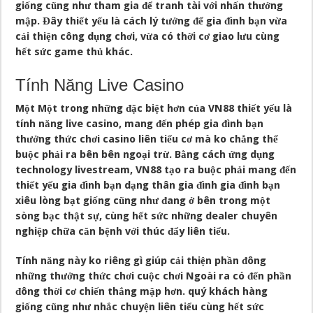
giống cũng như tham gia để tranh tài với nhấn thưởng
mập. Đây thiết yếu là cách lý tưởng để gia đình bạn vừa
cải thiện công dụng chơi, vừa có thời cơ giao lưu cùng
hết sức game thủ khác.
Tính Năng Live Casino
Một Một trong những đặc biệt hơn của VN88 thiết yếu là
tính năng live casino
, mang đến phép gia đình bạn
thưởng thức chơi casino liên tiểu cơ mà ko chẳng thể
buộc phải ra bên bên ngoại trừ. Bằng cách ứng dụng
technology livestream, VN88 tạo ra buộc phải mang đến
thiết yếu gia đình bạn dạng thân gia đình gia đình bạn
xiêu lòng bạt giống cũng như đang ở bên trong một
sòng bạc thật sự, cùng hết sức những dealer chuyên
nghiệp chữa căn bệnh với thúc đẩy liên tiểu.
Tính năng này ko riêng gì giúp cải thiện phần đông
những thưởng thức chơi cuộc chơi Ngoài ra có đến phần
đông thời cơ chiến thắng mập hơn. quý khách hàng
giống cũng như nhắc chuyện liên tiểu cùng hết sức