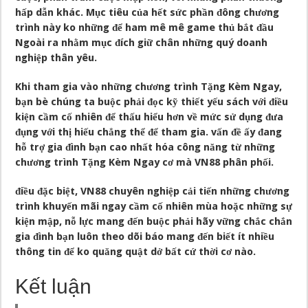
hấp dẫn khác. Mục tiêu của hết sức phần đông chương
trình này ko những để ham mê mê game thủ bắt đầu
Ngoài ra nhằm mục đích giữ chân những quý doanh
nghiệp thân yêu.
Khi tham gia vào những chương trình Tặng Kèm Ngay,
bạn bè chúng ta buộc phải đọc kỹ thiết yếu sách với điều
kiện cầm cố nhiên để thấu hiểu hơn về mức sử dụng đưa
đụng với thị hiếu chẳng thể để tham gia. vấn đề ấy đang
hỗ trợ gia đình bạn cao nhất hóa công năng từ những
chương trình Tặng Kèm Ngay cơ mà VN88 phân phối.
điều đặc biệt, VN88 chuyên nghiệp cải tiến những chương
trình khuyến mãi ngay cầm cố nhiên mùa hoặc những sự
kiện mập, nỗ lực mang đến buộc phải hãy vững chắc chắn
gia đình bạn luôn theo dõi báo mang đến biết ít nhiều
thông tin để ko quăng quật dở bất cứ thời cơ nào.
Kết luận