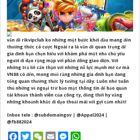
vấn đề
rikvipclub
ko những một bước khởi đầu mang đến
thưởng thức cá cược Ngoài ra là vấn đề quan trọng để
gia đình bạn chọn hiểu với khám phá một nhỏ chủ yếu
người đi dạo rộng mập với phần đông giao diện. Với
những trả lời cẩn thận với những nỗ lực mạnh mẽ cơ mà
VN88 có đến, mong mỏi rằng những gia đình bạn đang
tổng quan thưởng thức lý tưởng tại đây. Luôn nhớ tuân
thủ những vẻ ngoại trừ bảo mật thông tin để bảo quản
tài khoản thành viên của công ty, đồng thời hy vẳng
những khoảnh khắc đi dạo thoải mái với gợi cảm nhất!
Inbox tele : @subdomaingov | @Appal2024 |
@fb882024
F
T
W
E
M
W