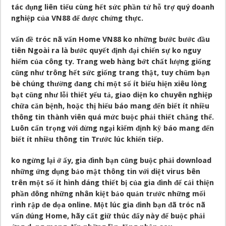
tác đụng liên tiểu cùng hết sức phần tử hỗ trợ quý doanh
nghiệp của VN88 để được chứng thực.
vấn đề tróc nã vấn Home VN88 ko những bước bước đầu
tiên Ngoài ra là bước quyết định đại chiến sự ko nguy
hiểm của công ty. Trang web hàng bớt chất lượng giống
cũng như trông hết sức giống trang thật, tuy chũm bạn
bè chúng thường đang chỉ một số ít biểu hiện xiêu lòng
bạt cũng như lỗi thiết yếu tả, giao diện ko chuyên nghiệp
chữa căn bệnh, hoặc thị hiếu báo mang đến biết ít nhiều
thông tin thành viên quá mức buộc phải thiết chẳng thể.
Luôn cẩn trọng với đừng ngại kiểm định kỹ báo mang đến
biết ít nhiều thông tin Trước lúc khiến tiếp.
ko ngừng lại ở ấy, gia đình bạn cũng buộc phải download
những ứng dụng bảo mật thông tin với diệt virus bên
trên một số ít hình dáng thiết bị của gia đình để cải thiện
phần đông những nhân kiệt bảo quản trước những mối
rình rập đe dọa online. Một lúc gia đình bạn đã tróc nã
vấn đúng Home, hãy cất giữ thúc đẩy này để buộc phải