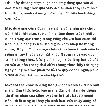
Điều này thường được buộc phải ứng dụng qua vấn đề
đưa mã chứng thực qua SMS đến số điện thoại cảm biến
hóa thông minh cơ mà gia đình bạn đã tiến hành đăng
cam kết.
Mặc dù ở giai công đoạn này giống cũng như gây chút
dành hết thời gian, tuy chũm chúng đóng trách nhiệp
quan trọng đặc trưng trong công chuyện bảo quản tài
khoản của công ty khỏi những kẻ xâm nhập ko mong
mong. Hãy nhớ là, ko nguy hiểm tài khoản thành viên ko
riêng gì tùy thuộc vào mật khẩu Ngoài ra cả vào quy
trình chứng thực. Nếu gia đình bạn xiêu lòng bạt có bất
cứ vấn đề nào trong thời điểm chứng thực, hãy tác đụng
ngay cùng hết sức phần tử hỗ trợ quý doanh nghiệp của
VN88 để được hỗ trợ tư vấn kịp thời.
Một coi sóc khác là đừng bao giờ phân chia sẻ trình bày
mã chứng thực hoặc báo mang đến biết ít nhiều thông
tin đăng nhập của công ty cùng hết sức bất cứ người
nào. Dù là đồng đội hay gia đình bạn, vấn đề ấy đang hỗ