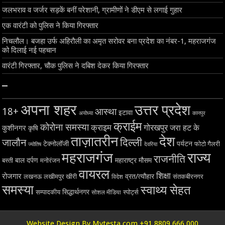
जलभराव व जर्जर सड़कें बनीं परेशानी, ग्रामीणों ने डीएम से लगाई गुहार
एक वारंटी को पुलिस ने किया गिरफ्तार
निचलौल। बजहा उर्फ अहिरौली का अमृत सरोवर बना प्रदेश का नंबर-1, महराजगंज
को दिलाई नई पहचान
वारंटी गिरफ्तार, चौक पुलिस ने दबिश देकर किया गिरफ्तार
–
अपना शहर
उत्तर प्रदेश
18+
आस्था
इटावा
अयोध्या
कानपुर
क्राईम
कोरोना समस्या
क्राइम
गोरखपुर
जरा हट के
कुशीनगर
कृषि
ताज़ातरीन
देश
दिल्ली
जालौन
टेक्नोलॉजी
पर्यटन
फोटो गैलरी
ज्योतिष
देवरिया
महराजगंज
राज्य
राजनीति
बाल दर्पण
महाराष्ट्र
मौसम
बस्ती
मनोरंजन
वायरल
शिक्षा
रोजगार
व्रत/त्यौहार
लखनऊ
लखीमपुर खीरी
विदेश
संतकबीरनगर
समस्या
स्वाथ्य सेहत
सिद्धार्थनगर
सम्पादकीय
स्पोर्ट्स
सोशल मीडिया
Website Design By Mytesta.com +91 8809 666 000