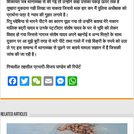
शिकायत जब थानाध्यक्ष से की गई तो उन्होंने कहा उसका पकड़ ऊपर तक है
तुम्हारा मुकदमा नही लिखा जा सकता जिससे थक हार कर मैं पुलिस अधीक्षक को
प्रार्थना पत्र दे न्याय की गुहार लगाये है।
रिपु मद्देशिया से मारने पीटने का कारण पूछा गया तो उन्होंने बताया मेरे मकान
मालिक बद्री यादव व उनके पट्टीदार संतोष यादव के घर से भूमि को लेकर
विवाद हो गया जिससे नाराज संतोष यादव अपने बहनोई व अन्य मित्रो के साथ
दुकान पर आ मुझे बुरी तरह से मारे पीटे तथा गल्ले में रखे विक्री के रुपये को उठा
ले गए इस सम्वन्ध में थानाध्यक्ष से पूछने पर बताये मामला सज्ञान में हैं जिसकी
जांच की जा रही है।
निचलौल तहसील प्रभारी-विजय पाण्डेय की रिपोर्ट
F
T
W
E
M
W
a
w
e
m
e
h
c
it
C
ai
ss
at
e
te
h
l
e
s
Related Articles
b
r
at
n
A
o
g
p