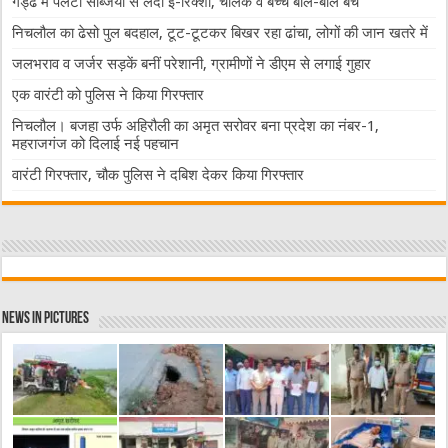
गड्ढे में पलटा सब्जियों से लदा ई-रिक्शा, चालक व बच्चे बाल-बाल बचे
निचलौल का ढेसो पुल बदहाल, टूट-टूटकर बिखर रहा ढांचा, लोगों की जान खतरे में
जलभराव व जर्जर सड़कें बनीं परेशानी, ग्रामीणों ने डीएम से लगाई गुहार
एक वारंटी को पुलिस ने किया गिरफ्तार
निचलौल। बजहा उर्फ अहिरौली का अमृत सरोवर बना प्रदेश का नंबर-1,
महराजगंज को दिलाई नई पहचान
वारंटी गिरफ्तार, चौक पुलिस ने दबिश देकर किया गिरफ्तार
News in Pictures