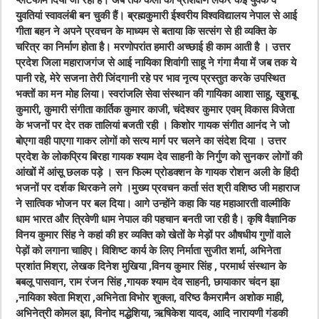
प्लेटफार्म दिया जा रहा है। अब तक कला का प्रशिक्षण लेकर कई युवक व
युवतियां स्वावलंबी बन चुकी हैं। ब्रह्मकुमारी ईश्वरीय विश्वविद्यालय नेपाल से आई
गीता बहन ने अपने प्रवचन के माध्यम से बताया कि सत्संग से ही व्यक्ति के
चरित्र का निर्माण होता है। मरणोपरांत हमारी अच्छाई ही काम आती है । उत्तर
प्रदेश जिला महाराजगंज से आई नायिका शिवांगी साहू ने गंगा मैया में जब तक ये
पानी रहे, मेरे सजना तेरी जिंदगानी रहे पर भाव नृत्य प्रस्तुत करके उपस्थित
भक्तों का मन मोह लिया। स्वरांजलि सेवा संस्थान की गायिका आशा साहू, खुशबू
कुमारी, कुमारी संगीता कार्तिक कुमार काजी, चंदेश्वर कुमार एवम् विकास विजेता
के भजनों पर देर तक तालियां बजती रही । किशोर गायक संगीत आनंद ने जो
बोएगा वही पाएगा गाकर लोगों को सत्य मार्ग पर चलने का संदेश दिया । उत्तर
प्रदेश के लोकप्रिय बिरहा गायक श्याम देव साहनी के निर्गुण को सुनकर लोगों की
आंखों में आंसू छलक पड़े । सन फिल्म प्रोडक्शन के गायक रोशन अली के हिंदी
भजनों पर दर्शक थिरकने लगे ।मुख्य प्रवचन कर्ता संत श्री वशिष्ठ जी महाराज
ने सात्विक भोजन पर बल दिया। आगे उन्होंने कहा कि यह महाआरती वाल्मीकि
धाम भारत और त्रिवेणी धाम नेपाल की पहचान बनती जा रही है। कृषि वैज्ञानिक
विनय कुमार सिंह ने कहां की हर व्यक्ति को खेतों के मेड़ों पर औषधीय गुणों वाले
पेड़ों को लगाना चाहिए। विशिष्ट कार्य के लिए निर्माता सुजीत शर्मा, अभिनेता
प्रशांत मिश्रा, लेखक दिनेश मुखिया ,विनय कुमार सिंह , परमार्थ संस्थान के
बबलू पासवान, राम रंजन सिंह ,गायक श्याम देव साहनी, छायाकार चंदन झा
,नायिका श्वेता मिश्रा ,अभिनेता विभोर शुक्ला, वरिष्ठ कैमरामैन अशोक माही,
अभिनेत्री कोमल झा, विनोद मद्धेशिया, ऋषिकेश यादव, आदि नारायणी गंडकी