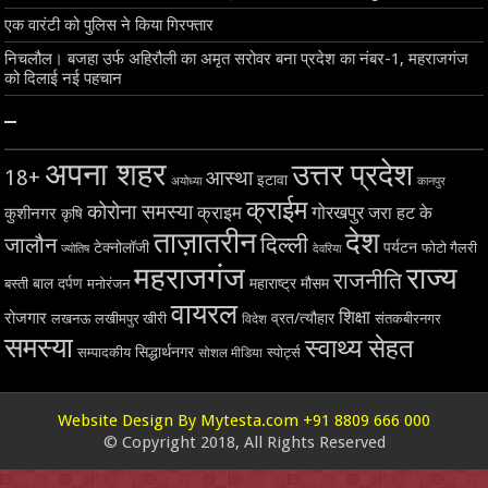
एक वारंटी को पुलिस ने किया गिरफ्तार
निचलौल। बजहा उर्फ अहिरौली का अमृत सरोवर बना प्रदेश का नंबर-1, महराजगंज
को दिलाई नई पहचान
–
अपना शहर
उत्तर प्रदेश
18+
आस्था
इटावा
अयोध्या
कानपुर
क्राईम
कोरोना समस्या
क्राइम
गोरखपुर
जरा हट के
कुशीनगर
कृषि
ताज़ातरीन
देश
दिल्ली
जालौन
टेक्नोलॉजी
पर्यटन
फोटो गैलरी
ज्योतिष
देवरिया
महराजगंज
राज्य
राजनीति
बाल दर्पण
महाराष्ट्र
मौसम
बस्ती
मनोरंजन
वायरल
शिक्षा
रोजगार
व्रत/त्यौहार
लखनऊ
लखीमपुर खीरी
विदेश
संतकबीरनगर
समस्या
स्वाथ्य सेहत
सिद्धार्थनगर
सम्पादकीय
स्पोर्ट्स
सोशल मीडिया
Website Design By Mytesta.com +91 8809 666 000
© Copyright 2018, All Rights Reserved