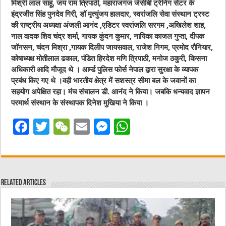
मिश्री लाल साहू, जय राम त्रिपाठी, महाराजगंज जेसीबी ट्रेनिंग सेंटर के
इंद्रजीत सिंह पुनदेव गिरी, डॉ मृत्युंजय हालदार, स्वरांजलि सेवा संस्थान ट्रस्ट
की राष्ट्रीय अध्यक्षा अंजली आनंद ,एडिटर स्वरांजलि सरगम ,अखिलेश शाह,
नाल वादक शिव चंद्र शर्मा, गायक कुंदन कुमार, नायिका काजल गुप्ता, दीपक
जॉनसन, चंदन मिश्रा ,गायक दिलीप जायसवाल, राजेश निगम, प्रमोद रौनियार,
कोषाध्यक्ष मोतीलाल ढकाल, पंडित हिरदेश मणि त्रिपाठी, मनोज ठकुरी, किसना
अधिकारी आदि मौजूद थे । आर्म्ड पुलिस फोर्स नेपाल द्वारा सुरक्षा के व्यापक
प्रबंध किए गए थे ।वही भारतीय क्षेत्र में सशस्त्र सीमा बल के जवानों का
सहयोग अपेक्षित रहा। मंच संचालन डी. आनंद ने किया। जबकि धन्यवाद ज्ञापन
परमार्थ संस्थान के संस्थापक दिनेश मुखिया ने किया ।
F
T
W
E
M
W
a
w
e
m
e
h
c
it
C
ai
ss
at
e
te
h
l
e
s
Related Articles
b
r
at
n
A
o
g
p
o
er
p