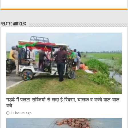
a
w
e
m
e
h
c
it
C
ai
ss
at
e
te
h
l
e
s
Related Articles
b
r
at
n
A
o
g
p
o
er
p
k
गड्ढे में पलटा सब्जियों से लदा ई-रिक्शा, चालक व बच्चे बाल-बाल
बचे
23 hours ago