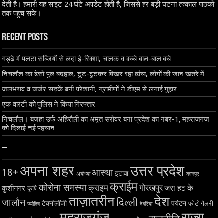
देती है। हमारी यह साइट 24 घंटे अपडेट होती है, जिससे हर बड़ी घटना तत्काल पाठकों
तक पहुंच सके।
Recent Posts
गड्ढे में पलटा सब्जियों से लदा ई-रिक्शा, चालक व बच्चे बाल-बाल बचे
निचलौल का ढेसो पुल बदहाल, टूट-टूटकर बिखर रहा ढांचा, लोगों की जान खतरे में
जलभराव व जर्जर सड़कें बनीं परेशानी, ग्रामीणों ने डीएम से लगाई गुहार
एक वारंटी को पुलिस ने किया गिरफ्तार
निचलौल। बजहा उर्फ अहिरौली का अमृत सरोवर बना प्रदेश का नंबर-1, महराजगंज
को दिलाई नई पहचान
–
अपना शहर
उत्तर प्रदेश
18+
आस्था
इटावा
अयोध्या
कानपुर
क्राईम
कोरोना समस्या
क्राइम
गोरखपुर
जरा हट के
कुशीनगर
कृषि
ताज़ातरीन
देश
दिल्ली
जालौन
टेक्नोलॉजी
पर्यटन
फोटो गैलरी
ज्योतिष
देवरिया
महराजगंज
राज्य