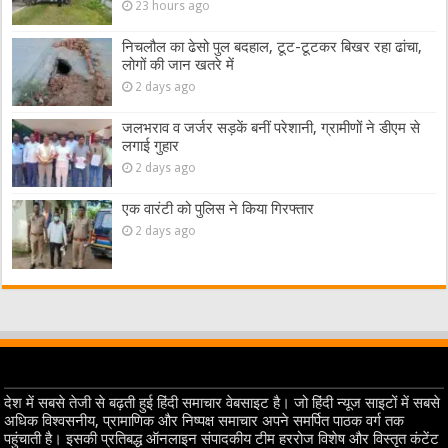
23 hours ago
निचलौल का ढेसो पुल बदहाल, टूट-टूटकर बिखर रहा ढांचा,
लोगों की जान खतरे में
2 days ago
जलभराव व जर्जर सड़कें बनीं परेशानी, ग्रामीणों ने डीएम से
लगाई गुहार
2 days ago
एक वारंटी को पुलिस ने किया गिरफ्तार
2 days ago
देश में सबसे तेजी से बढ़ती हुई हिंदी समाचार वेबसाइट है। जो हिंदी न्यूज साइटों में सबसे
अधिक विश्वसनीय, प्रामाणिक और निष्पक्ष समाचार अपने समर्पित पाठक वर्ग तक
पहुंचाती है। इसकी प्रतिबद्ध ऑनलाइन संपादकीय टीम हररोज विशेष और विस्तृत कंटेंट