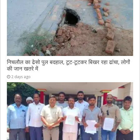
निचलौल का ढेसो पुल बदहाल, टूट-टूटकर बिखर रहा ढांचा, लोगों
की जान खतरे में
2 days ago