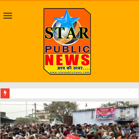
जलभराव व जर्