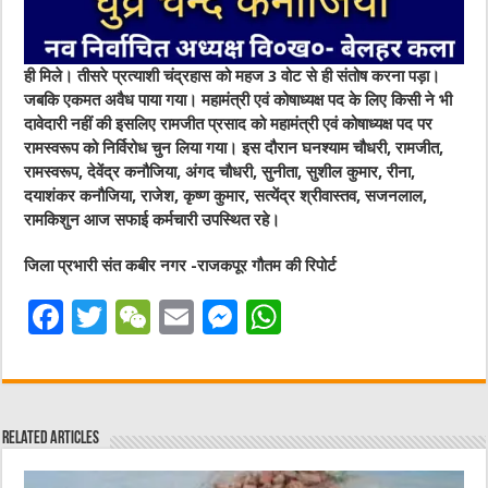
ही मिले। तीसरे प्रत्याशी चंद्रहास को महज 3 वोट से ही संतोष करना पड़ा।
जबकि एकमत अवैध पाया गया। महामंत्री एवं कोषाध्यक्ष पद के लिए किसी ने भी
दावेदारी नहीं की इसलिए रामजीत प्रसाद को महामंत्री एवं कोषाध्यक्ष पद पर
रामस्वरूप को निर्विरोध चुन लिया गया। इस दौरान घनश्याम चौधरी, रामजीत,
रामस्वरूप, देवेंद्र कनौजिया, अंगद चौधरी, सुनीता, सुशील कुमार, रीना,
दयाशंकर कनौजिया, राजेश, कृष्ण कुमार, सत्येंद्र श्रीवास्तव, सजनलाल,
रामकिशुन आज सफाई कर्मचारी उपस्थित रहे।
जिला प्रभारी संत कबीर नगर -राजकपूर गौतम की रिपोर्ट
F
T
W
E
M
W
a
w
e
m
e
h
c
it
C
ai
ss
at
e
te
h
l
e
s
Related Articles
b
r
at
n
A