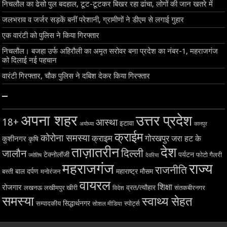
निचलौल का ढेसो पुल बदहाल, टूट-टूटकर बिखर रहा ढांचा, लोगों की जान खतरे में
जलभराव व जर्जर सड़कें बनीं परेशानी, ग्रामीणों ने डीएम से लगाई गुहार
एक वारंटी को पुलिस ने किया गिरफ्तार
निचलौल। बजहा उर्फ अहिरौली का अमृत सरोवर बना प्रदेश का नंबर-1, महराजगंज
को दिलाई नई पहचान
वारंटी गिरफ्तार, चौक पुलिस ने दबिश देकर किया गिरफ्तार
–
अपना शहर
उत्तर प्रदेश
18+
आस्था
इटावा
अयोध्या
कानपुर
क्राईम
कोरोना समस्या
क्राइम
गोरखपुर
जरा हट के
कुशीनगर
कृषि
ताज़ातरीन
देश
दिल्ली
जालौन
टेक्नोलॉजी
पर्यटन
फोटो गैलरी
ज्योतिष
देवरिया
महराजगंज
राज्य
राजनीति
बाल दर्पण
महाराष्ट्र
मौसम
बस्ती
मनोरंजन
वायरल
शिक्षा
रोजगार
व्रत/त्यौहार
लखनऊ
लखीमपुर खीरी
विदेश
संतकबीरनगर
समस्या
स्वाथ्य सेहत
सिद्धार्थनगर
सम्पादकीय
स्पोर्ट्स
सोशल मीडिया