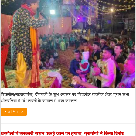
निचलौल(महराजगंज) दीपावली के शुभ अवसर पर निचलौल तहसील क्षेत्र ग्राम सभा
ओड़वलिया में मां भगवती के सम्मान में भव्य जागरण …
Read More »
धरमौली में सरकारी राशन पकड़े जाने पर हंगामा, ग्रामीणों ने किया विरोध