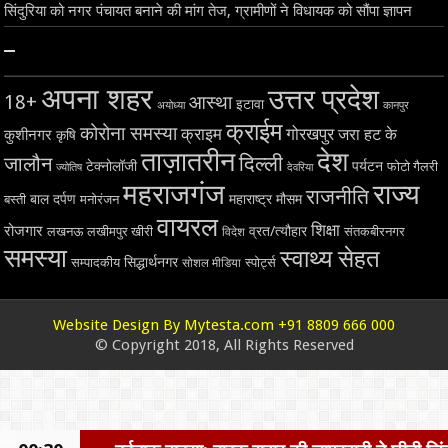
सिंदुरिया को नगर पंचायत बनाने की मांग तेज, ग्रामीणों ने विधायक को सौंपा ज्ञापन
–
अपना शहर
उत्तर प्रदेश
18+
आस्था
इटावा
अयोध्या
कानपुर
क्राईम
कोरोना समस्या
क्राइम
गोरखपुर
जरा हट के
कुशीनगर
कृषि
ताज़ातरीन
देश
दिल्ली
जालौन
टेक्नोलॉजी
पर्यटन
फोटो गैलरी
ज्योतिष
देवरिया
महराजगंज
राज्य
राजनीति
बाल दर्पण
महाराष्ट्र
मौसम
बस्ती
मनोरंजन
वायरल
शिक्षा
रोजगार
व्रत/त्यौहार
लखनऊ
लखीमपुर खीरी
विदेश
संतकबीरनगर
समस्या
स्वाथ्य सेहत
सिद्धार्थनगर
सम्पादकीय
स्पोर्ट्स
सोशल मीडिया
Website Design By Mytesta.com +91 8809 666 000
© Copyright 2018, All Rights Reserved