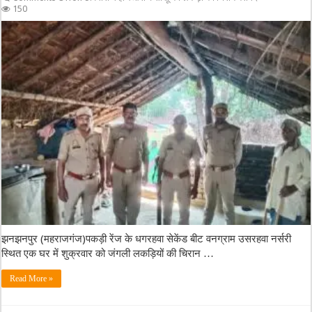
150
झनझनपुर (महराजगंज)पकड़ी रेंज के धगरहवा सेकेंड बीट वनग्राम उसरहवा नर्सरी
स्थित एक घर में शुक्रवार को जंगली लकड़ियों की चिरान …
Read More »