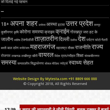
को दिलाई नई पहचान
–
अपना शहर
उत्तर प्रदेश
18+
आस्था
इटावा
अयोध्या
कानपुर
क्राईम
कोरोना समस्या
क्राइम
गोरखपुर
जरा हट के
कुशीनगर
कृषि
ताज़ातरीन
देश
दिल्ली
जालौन
टेक्नोलॉजी
पर्यटन
फोटो गैलरी
ज्योतिष
देवरिया
महराजगंज
राज्य
राजनीति
बाल दर्पण
महाराष्ट्र
मौसम
बस्ती
मनोरंजन
वायरल
शिक्षा
रोजगार
व्रत/त्यौहार
लखनऊ
लखीमपुर खीरी
विदेश
संतकबीरनगर
समस्या
स्वाथ्य सेहत
सिद्धार्थनगर
सम्पादकीय
स्पोर्ट्स
सोशल मीडिया
Website Design By Mytesta.com +91 8809 666 000
© Copyright 2018, All Rights Reserved
ाही ने छीनी जिंदगी, बाइक टक्कर में बुजुर्ग महिला की मौत
17:39
सरस