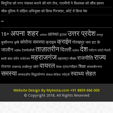
सिंदुरिया को नगर पंचायत बनाने की मांग तेज, ग्रामीणों ने विधायक को सौंपा ज्ञापन
चौक पुलिस ने वांछित अभियुक्त को किया गिरफ्तार, कोर्ट में किया पेश
–
अपना शहर
उत्तर प्रदेश
18+
आस्था
इटावा
अयोध्या
कानपुर
क्राईम
कोरोना समस्या
क्राइम
गोरखपुर
जरा हट के
कुशीनगर
कृषि
ताज़ातरीन
देश
दिल्ली
जालौन
टेक्नोलॉजी
पर्यटन
फोटो गैलरी
ज्योतिष
देवरिया
महराजगंज
राज्य
राजनीति
बाल दर्पण
महाराष्ट्र
मौसम
बस्ती
मनोरंजन
वायरल
शिक्षा
रोजगार
व्रत/त्यौहार
लखनऊ
लखीमपुर खीरी
विदेश
संतकबीरनगर
समस्या
स्वाथ्य सेहत
सिद्धार्थनगर
सम्पादकीय
स्पोर्ट्स
सोशल मीडिया
Website Design By Mytesta.com +91 8809 666 000
© Copyright 2018, All Rights Reserved