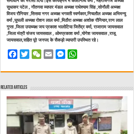
समाधान का भरोसा दिया।इस कार्यक्रम में काशीनाथ वर्मा , महराजगंज अध्यक्ष
सुधाकर पटेल , नौतनवा व्यापार मंडल अध्यक्ष राधेश्याम सिंह ,सोनौली अध्यक्ष
विजय रौनियार ,सिसवा नगर अध्यक्ष भगवती स्वर्णकार,निचलौल अध्यक्ष अभिमन्यु
वर्मा ,घुघली अध्यक्ष रोशन लाल वर्मा ,मिठौरा अध्यक्ष अशोक रौनियार,रत्न लाल
गुप्ता ,जिला उपाध्यक्ष जय प्रकाश भालोटिया जितेंद्र वर्मा, राजाराम जायसवाल
,जिला मंत्री संजय जायसवाल , ओमप्रकाश वर्मा ,योगेश जायसवाल ,राजू
जायसवाल,सहित पूरे जनपद के सैकड़ो व्यापारी उपस्थित रहे।
F
T
W
E
M
W
a
w
e
m
e
h
c
it
C
ai
ss
at
e
te
h
l
e
s
Related Articles
b
r
at
n
A
o
g
p
o
er
p
k