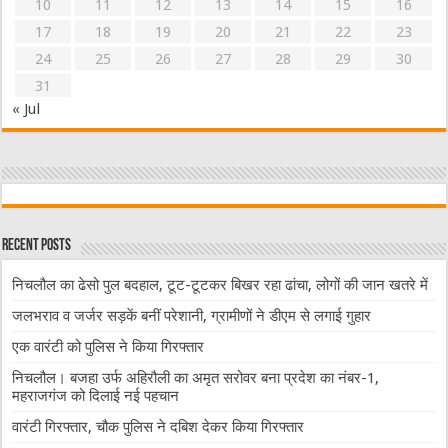
10
11
12
13
14
15
16
17
18
19
20
21
22
23
24
25
26
27
28
29
30
31
« Jul
Recent Posts
निचलौल का ढेसो पुल बदहाल, टूट-टूटकर बिखर रहा ढांचा, लोगों की जान खतरे में
जलभराव व जर्जर सड़कें बनीं परेशानी, ग्रामीणों ने डीएम से लगाई गुहार
एक वारंटी को पुलिस ने किया गिरफ्तार
निचलौल। बजहा उर्फ अहिरौली का अमृत सरोवर बना प्रदेश का नंबर-1,
महराजगंज को दिलाई नई पहचान
वारंटी गिरफ्तार, चौक पुलिस ने दबिश देकर किया गिरफ्तार