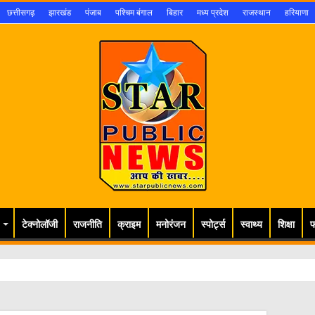
छत्तीसगढ़
झारखंड
पंजाब
पश्चिम बंगाल
बिहार
मध्य प्रदेश
राजस्थान
हरियाणा
टेक्नोलॉजी
राजनीति
क्राइम
मनोरंजन
स्पोर्ट्स
स्वाथ्य
शिक्षा
फ