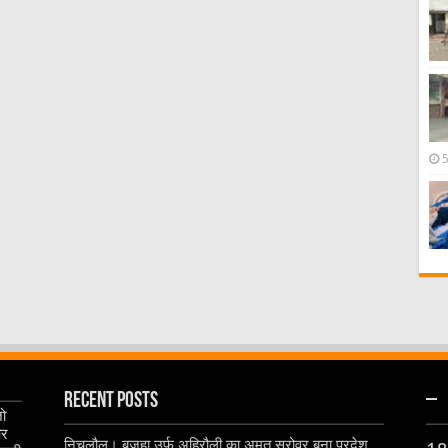
Recent Posts
–
जो
और
निचलौल। बजहा उर्फ अहिरौली का अमृत सरोवर बना प्रदेश