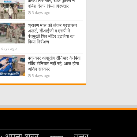
वारंटी गिरफ्तार, चौक पुलिस ने
दबिश देकर किया गिरफ्तार
3 days ago
श्रावण मास को लेकर प्रशासन
अलर्ट, डीआईजी व एसपी ने
पंचमुखी शिव मंदिर इटहिया का
किया निरीक्षण
5 days ago
पत्रकार आशुतोष रौनियार के पिता
रविंद रौनियार नहीं रहे, आज होगा
अंतिम संस्कार
5 days ago
अपना शहर
उत्तर