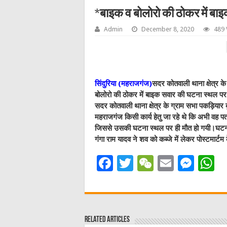
*बाइक व बोलोरो की ठोकर में बा
Admin
December 8, 2020
489 
सिंदुरिया (महराजगंज)
सदर कोतवाली थाना क्षेत्र क
बोलोरो की ठोकर में बाइक सवार की घटना स्थल पर
सदर कोतवाली थाना क्षेत्र के ग्राम सभा पकड़ियार बु
महराजगंज किसी कार्य हेतु जा रहे थे कि अभी वह पतर
जिससे उसकी घटना स्थल पर ही मौत हो गयी।घटना की
गंगा राम यादव ने शव को कब्जे में लेकर पोस्टमार्ट
F
T
W
E
M
a
w
e
m
e
h
c
it
C
ai
ss
a
e
te
h
l
e
s
Related Articles