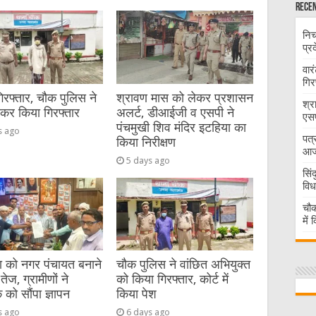
Recen
निच
प्र
वार
गिर
गिरफ्तार, चौक पुलिस ने
श्रावण मास को लेकर प्रशासन
श्र
ेकर किया गिरफ्तार
अलर्ट, डीआईजी व एसपी ने
एसप
पंचमुखी शिव मंदिर इटहिया का
s ago
पत्
किया निरीक्षण
आज 
5 days ago
सिं
विध
चौक
में
या को नगर पंचायत बनाने
चौक पुलिस ने वांछित अभियुक्त
तेज, ग्रामीणों ने
को किया गिरफ्तार, कोर्ट में
को सौंपा ज्ञापन
किया पेश
s ago
6 days ago