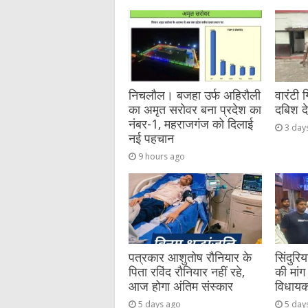
b
r
at
n
A
o
g
p
o
er
p
k
निचलौल। बजहा उर्फ अहिरौली
वारंटी 
का अमृत सरोवर बना प्रदेश का
दबिश द
नंबर-1, महराजगंज को दिलाई
3 day
नई पहचान
9 hours ago
पत्रकार आशुतोष रौनियार के
सिंदुरि
पिता रविंद रौनियार नहीं रहे,
की मांग 
आज होगा अंतिम संस्कार
विधायक 
5 days ago
5 day