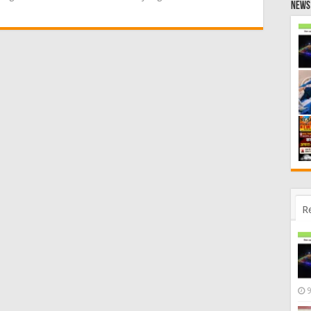
News 
R