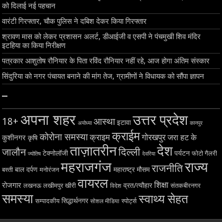
को दिलाई नई पहचान
वारंटी गिरफ्तार, चौक पुलिस ने दबिश देकर किया गिरफ्तार
श्रावण मास को लेकर प्रशासन अलर्ट, डीआईजी व एसपी ने पंचमुखी शिव मंदिर
इटहिया का किया निरीक्षण
पत्रकार आशुतोष रौनियार के पिता रविंद रौनियार नहीं रहे, आज होगा अंतिम संस्कार
सिंदुरिया को नगर पंचायत बनाने की मांग तेज, ग्रामीणों ने विधायक को सौंपा ज्ञापन
–
अपना शहर
उत्तर प्रदेश
18+
आस्था
इटावा
अयोध्या
कानपुर
क्राईम
कोरोना समस्या
क्राइम
गोरखपुर
जरा हट के
कुशीनगर
कृषि
ताज़ातरीन
देश
दिल्ली
जालौन
टेक्नोलॉजी
पर्यटन
फोटो गैलरी
ज्योतिष
देवरिया
महराजगंज
राज्य
राजनीति
बाल दर्पण
महाराष्ट्र
मौसम
बस्ती
मनोरंजन
वायरल
शिक्षा
रोजगार
व्रत/त्यौहार
लखनऊ
लखीमपुर खीरी
विदेश
संतकबीरनगर
समस्या
स्वाथ्य सेहत
सिद्धार्थनगर
सम्पादकीय
स्पोर्ट्स
सोशल मीडिया