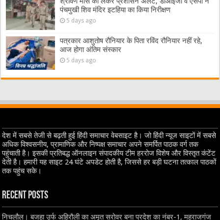
श्रावण मास को लेकर प्रशासन अलर्ट, डीआईजी व एसपी ने
पंचमुखी शिव मंदिर इटहिया का किया निरीक्षण
5 days ago
पत्रकार आशुतोष रौनियार के पिता रविंद रौनियार नहीं रहे,
आज होगा अंतिम संस्कार
5 days ago
देश में सबसे तेजी से बढ़ती हुई हिंदी समाचार वेबसाइट है। जो हिंदी न्यूज साइटों में सबसे
अधिक विश्वसनीय, प्रामाणिक और निष्पक्ष समाचार अपने समर्पित पाठक वर्ग तक
पहुंचाती है। इसकी प्रतिबद्ध ऑनलाइन संपादकीय टीम हररोज विशेष और विस्तृत कंटेंट
देती है। हमारी यह साइट 24 घंटे अपडेट होती है, जिससे हर बड़ी घटना तत्काल पाठकों
तक पहुंच सके।
Recent Posts
निचलौल। बजहा उर्फ अहिरौली का अमृत सरोवर बना प्रदेश का नंबर-1, महराजगंज