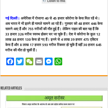
Listen to this
नई दिल्ली।
अमेरिका में रोजाना 40 से 45 हजार कोरोना के केस मिल रहें थे।
अब भारत मे भी इतने ही मामले सामने आ रहें हैं। गुरुवार को 48 हजार 446 केस
सामने आए हैं और 755 मरीजों की मौत हुई हैं। लेकिन राहत की बात यह हैं कि
33 हजार 326 मरीज स्वस्थ होकर घर जा चुके हैं। देश मे कोरोना के कुल 12
लाख 88 हजार 130 केस हो गए हैं। इनमे से 4 लाख 39 हजार 475 एक्टिव
केस हैं और 8 लाख 17 हजार 593 मरीज रिकवर हो चुकें हैं वहीं 30 हजार 645
मरीज की मौत हो चुकी हैं।
F
T
W
E
M
W
a
w
e
m
e
h
c
it
C
ai
ss
at
e
te
h
l
e
s
Related Articles
b
r
at
n
A
o
g
p
o
er
p