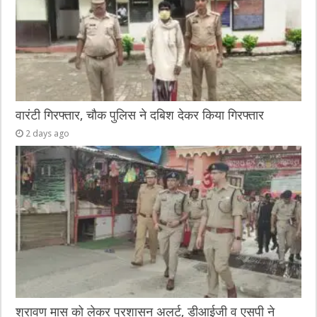
k
वारंटी गिरफ्तार, चौक पुलिस ने दबिश देकर किया गिरफ्तार
2 days ago
श्रावण मास को लेकर प्रशासन अलर्ट, डीआईजी व एसपी ने