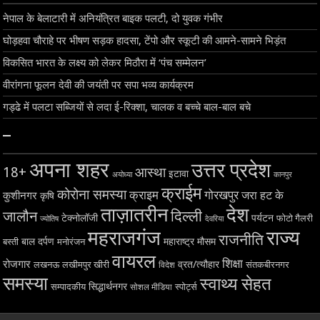
नेपाल के बेलाटारी में अनियंत्रित बाइक पलटी, दो युवक गंभीर
घोड़हवा चौराहे पर भीषण सड़क हादसा, टेंपो और स्कूटी की आमने-सामने भिड़ंत
विकसित भारत के लक्ष्य को लेकर मिठौरा में ‘पंच सम्मेलन’
वीरांगना फूलन देवी की जयंती पर सपा भव्य कार्यक्रम
गड्ढे में पलटा सब्जियों से लदा ई-रिक्शा, चालक व बच्चे बाल-बाल बचे
–
अपना शहर
उत्तर प्रदेश
18+
आस्था
इटावा
अयोध्या
कानपुर
क्राईम
कोरोना समस्या
क्राइम
गोरखपुर
जरा हट के
कुशीनगर
कृषि
ताज़ातरीन
देश
दिल्ली
जालौन
टेक्नोलॉजी
पर्यटन
फोटो गैलरी
ज्योतिष
देवरिया
महराजगंज
राज्य
राजनीति
बाल दर्पण
महाराष्ट्र
मौसम
बस्ती
मनोरंजन
वायरल
शिक्षा
रोजगार
व्रत/त्यौहार
लखनऊ
लखीमपुर खीरी
विदेश
संतकबीरनगर
समस्या
स्वाथ्य सेहत
सिद्धार्थनगर
सम्पादकीय
स्पोर्ट्स
सोशल मीडिया