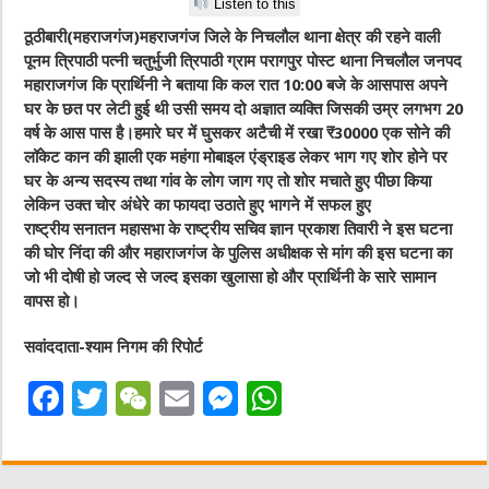
Listen to this
ठूठीबारी(महराजगंज)महराजगंज जिले के निचलौल थाना क्षेत्र की रहने वाली
पूनम त्रिपाठी पत्नी चतुर्भुजी त्रिपाठी ग्राम परागपुर पोस्ट थाना निचलौल जनपद
महाराजगंज कि प्रार्थिनी ने बताया कि कल रात 10:00 बजे के आसपास अपने
घर के छत पर लेटी हुई थी उसी समय दो अज्ञात व्यक्ति जिसकी उम्र लगभग 20
वर्ष के आस पास है।हमारे घर में घुसकर अटैची में रखा ₹30000 एक सोने की
लॉकेट कान की झाली एक महंगा मोबाइल एंड्राइड लेकर भाग गए शोर होने पर
घर के अन्य सदस्य तथा गांव के लोग जाग गए तो शोर मचाते हुए पीछा किया
लेकिन उक्त चोर अंधेरे का फायदा उठाते हुए भागने में सफल हुए
राष्ट्रीय सनातन महासभा के राष्ट्रीय सचिव ज्ञान प्रकाश तिवारी ने इस घटना
की घोर निंदा की और महाराजगंज के पुलिस अधीक्षक से मांग की इस घटना का
जो भी दोषी हो जल्द से जल्द इसका खुलासा हो और प्रार्थिनी के सारे सामान
वापस हो।
सवांददाता-श्याम निगम की रिपोर्ट
F
T
W
E
M
W
a
w
e
m
e
h
c
it
C
ai
ss
at