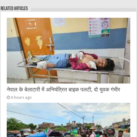
e
te
h
l
e
s
Related Articles
b
r
at
n
A
o
g
p
o
er
p
k
नेपाल के बेलाटारी में अनियंत्रित बाइक पलटी, दो युवक गंभीर
6 hours ago