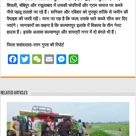
शिवली, चौबेपुर और रसूलाबाद में उसकी संपत्तियों और ग्राम समाज पर कब्जे
जैसे पहलू तलाशे जा रहे हैं। शनिवार और रविवार को गुपचुप तरीके से जमीन की
पैमाइश की जाती रही। माना जा रहा है कि जल्द उसके सारे कब्जे सीज कर दिए
जाएंगे। जानकारों का कहना है कि कल्याणपुर इलाके में विकास के तीन गेस्ट
हाउस हैं। इसके अलावा कल्याणपुर और शास्त्री नगर में दो बंगले भी हैं।
जिला सवांददाता-रतन गुप्ता की रिपोर्ट
F
T
W
E
M
W
a
w
e
m
e
h
c
it
C
ai
ss
at
e
te
h
l
e
s
Related Articles
b
r
at
n
A
o
g
p
o
er
p
k