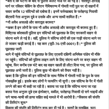
*
बता दें कि घटना के बाद से पुलिस अलर्ट मोड पर आ गई है। सीतापुर-हरदोई
मार्ग पर रविवार चेकिंग के दौरान नैमिषारण्य में गोमती नदी पुल पर दो वाहनों में
सवार करीब 12 संदिग्धों को दबोचा है। इनमें फर्रुखाबाद के फतेहगढ़ निवासी
बीएसपी नेता अनुपम दुबे व उसके और अन्य साथी शामिल हैं।
*
*
नौ अवैध असलहे और कारतूस बरामद
*
*
खबर है इन लोगों के पास नौ अवैध असलहे और कारतूस भी बरामद हुए हैं।
मिश्रिख कोतवाली पुलिस इन संदिग्धों को पूछताछ के लिए सरकारी वाहन से
संदना थाने ले गई है। वहीं, पुलिस ने संदिग्ध लोगों की एक गाड़ी संदना थाने पर
ले जाकर खड़ी कराई है। यह कार (यूपी-76-एसी 0001) है।
* पुलिस की
पूछताछ जारी
थाने में पहुंचे संदिग्धों से पूछताछ के लिए एएसपी दक्षिणी अभिषेक पांडेय भी मौके
पर पहुंचे। संदिग्धों को पुलिस लाइन लाने के लिए संदना थाने पर बज्र वाहन भी
पहुंचा, फिर करीब एक घंटे बाद वह वाहन खाली ही लौटा दिया गया, पर पुलिस की
पूछताछ अभी जारी है। पुलिस कुछ भी बोलने को तैयार नहीं है।
खबर है कि पुलिस की इन संदिग्धों के साथ नैमिष में गोमती नदी के पुल के पास
नोकझोंक हुई। इसके बाद लोगों ने फायरिंग भी सुनी। एक संदिग्ध के पैर में गोली
लगने की बात भी कही जा रही है। बताया जा रहा है कि संदिग्ध माना जा रहा
बसपा नेता अनुपम दुबे एक इंस्पेक्टर, वकील, फतेहगढ़ निवासी दो सगे भाइयों और
सगे चाचा-चाची की हत्या सहित कई मामले में भी आरोपी है।*
विकास की संपत्ति
की लिस्टिंग शुरू
*
विकास की संपत्ति की लिस्टिंग शुरू कर दी गई है। सूत्रों के मुताबिक, रूरा,