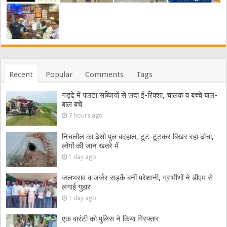
Recent
Popular
Comments
Tags
गड्ढे में पलटा सब्जियों से लदा ई-रिक्शा, चालक व बच्चे बाल-
बाल बचे
7 hours ago
निचलौल का ढेसो पुल बदहाल, टूट-टूटकर बिखर रहा ढांचा,
लोगों की जान खतरे में
1 day ago
जलभराव व जर्जर सड़कें बनीं परेशानी, ग्रामीणों ने डीएम से
लगाई गुहार
1 day ago
एक वारंटी को पुलिस ने किया गिरफ्तार