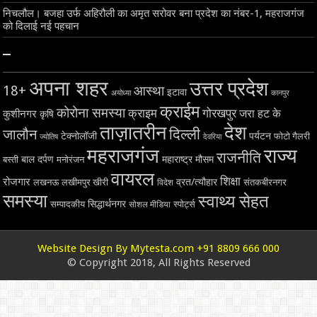
निचलौल। बजहा उर्फ अहिरौली का अमृत सरोवर बना प्रदेश का नंबर-1, महराजगंज
को दिलाई नई पहचान
–
अपना शहर
उत्तर प्रदेश
18+
आस्था
इटावा
अयोध्या
कानपुर
क्राईम
कोरोना समस्या
क्राइम
गोरखपुर
जरा हट के
कुशीनगर
कृषि
ताज़ातरीन
देश
दिल्ली
जालौन
टेक्नोलॉजी
पर्यटन
फोटो गैलरी
ज्योतिष
देवरिया
महराजगंज
राज्य
राजनीति
बाल दर्पण
महाराष्ट्र
मौसम
बस्ती
मनोरंजन
वायरल
शिक्षा
रोजगार
व्रत/त्यौहार
लखनऊ
लखीमपुर खीरी
विदेश
संतकबीरनगर
समस्या
स्वाथ्य सेहत
सिद्धार्थनगर
सम्पादकीय
स्पोर्ट्स
सोशल मीडिया
Website Design By Mytesta.com +91 8809 666 000
© Copyright 2018, All Rights Reserved