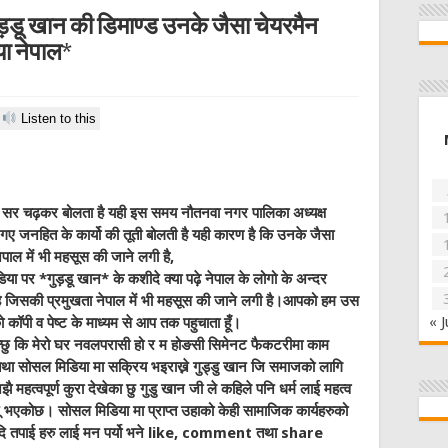
गुड़डू खान की डिमाण्ड उनके जैसा चेयरमैन
ा नेपाल*
Listen to this
्य सर चढ़कर बोलता है यही इस समय नौतनवा नगर पालिका अध्यक्ष
े गए जनहित के कार्यो की तूती बोलती है यही कारण है कि उनके जैसा
पाल में भी महसूस की जाने लगी है,
िया पर *गुड़डू खान* के कशीदे क्या पढ़े नेपाल के लोगो के अन्दर
 है जिसकी प्रमुखता नेपाल में भी महसूस की जाने लगी है।आपको हम उस
« J
को कॉपी व पेष्ट के माध्यम से आप तक पहुचाता हूँ।
्छु कि मेरो घर नवलपरासी हो र म होङसी सिमेनट फैकटरीमा काम
था सोसल मिडिया मा सक्रिय भइराख्ने गुड्डु खान जि समाजको लागि
महत्वपूर्ण कुरा देखेका छु गुडु खान जी ले कहिले पनि धर्म लाई महत्व
ू भएकोछ। सोसल मिडिया मा प्राप्त उहाको केही सामाजिक कार्यहरुको
छु यदि तपाई हरु लाई मन पर्यो भने like, comment तथा share