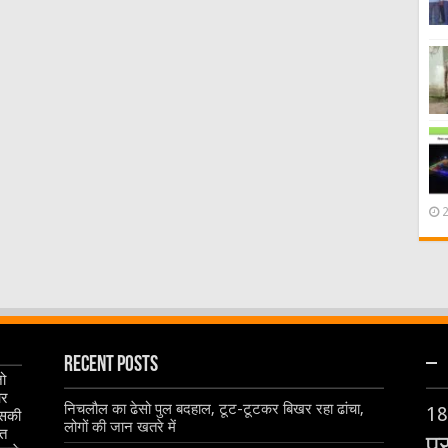
Recent Posts
–
जो
और
निचलौल का ढेसो पुल बदहाल, टूट-टूटकर बिखर रहा ढांचा,
18
इसकी
लोगों की जान खतरे में
ृत
प्