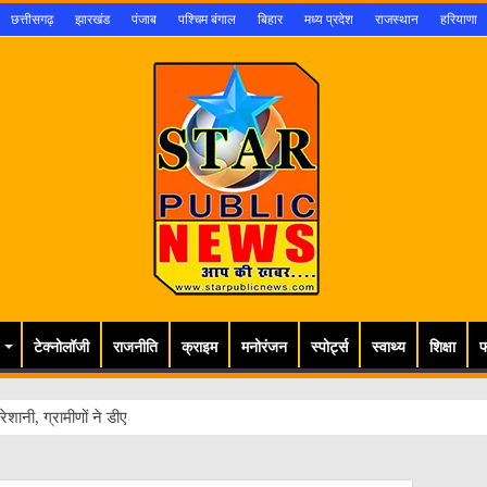
छत्तीसगढ़
झारखंड
पंजाब
पश्चिम बंगाल
बिहार
मध्य प्रदेश
राजस्थान
हरियाणा
टेक्नोलॉजी
राजनीति
क्राइम
मनोरंजन
स्पोर्ट्स
स्वाथ्य
शिक्षा
फ
ेशानी, ग्रामीणों ने डीएम से लगाई गुहार