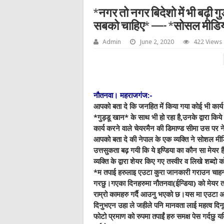
*नगर तो नगर बिदेशो में भी बढ़ी 
सबको चाहिए* —- *सोसल मीडिय
Admin
June 2, 2020
422 Views
नौतनवा। महराजगंज:-
आपको बता दे कि जनहित में किया गया कोई भी कार
*गुड़डू खान* के साथ भी हो रहा है,उनके द्वारा किय
कार्य करने वाले चेयरमैन की डिमाण्ड सीमा उस पर ने
आपको बता दे की नेपाल के एक व्यक्ति ने सोशल मीड
उत्तसुकता बढ़ गयी कि ये इण्डिया का कौन सा मेयर
व्यक्ति के द्वारा शेयर किए गए तस्वीर व लिखे शब्दो 
*म तपाई हरुलाइ एउटा कुरा जानकारी गराउन चाहन
गरछु।गएका दिनहरुमा नौतनवा(ईन्डिया) को मेयर त
राम्रो कामहरु गर्दै आउनु भएको छ।यस मा एउटा अ‌झै 
दिनुभएन उहा ले जहीले पनि मानवता लाई महत्व दिन
फोटो प्रमाण को रुपमा तपाईं हरु समक्ष पेस गर्द