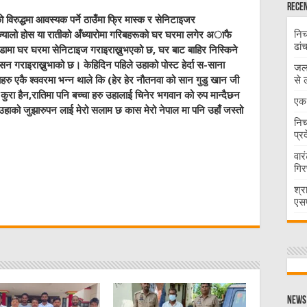
Recen
विरुद्धमा आवस्यक पर्ने ठाउँमा फ्रि मास्क र सेनिटाइजर
निच
उज्यालो होस या रातीको अँध्यारोमा गरिबहरूको घर घरमा लगेर अाफै
ढां
मा घर घरमा सेनिटाइज गराइराख्नुभएको छ, घर बाट बाहिर निस्किने
 गराइराख्नुभाको छ। केहिदिन पहिले उहाको पोस्ट हेर्दा स-साना
जलभ
से 
हरु एकै श्ववरमा भन्न थाले कि (हेर हेर नौतनवा को सान गुडु खान जी
ानो कुरा हैन,रातिमा पनि बच्चा हरु उहालाई चिनेर भगवान को रुप मान्दैछन
एक 
छ।उहाको जुझारुपन लाई मेरो सलाम छ कास मेरो नेपाल मा पनि उहाँ जस्तो
निच
प्र
वार
गिर
W
श्र
एसप
t
News 