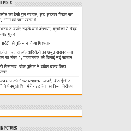
t Posts
लौल का ढेसो पुल बदहाल, टूट-टूटकर बिखर रहा
चा, लोगों की जान खतरे में
राव व जर्जर सड़कें बनीं परेशानी, ग्रामीणों ने डीएम
लगाई गुहार
वारंटी को पुलिस ने किया गिरफ्तार
लौल। बजहा उर्फ अहिरौली का अमृत सरोवर बना
देश का नंबर-1, महराजगंज को दिलाई नई पहचान
ंटी गिरफ्तार, चौक पुलिस ने दबिश देकर किया
फ्तार
ावण मास को लेकर प्रशासन अलर्ट, डीआईजी व
ी ने पंचमुखी शिव मंदिर इटहिया का किया निरीक्षण
in Pictures