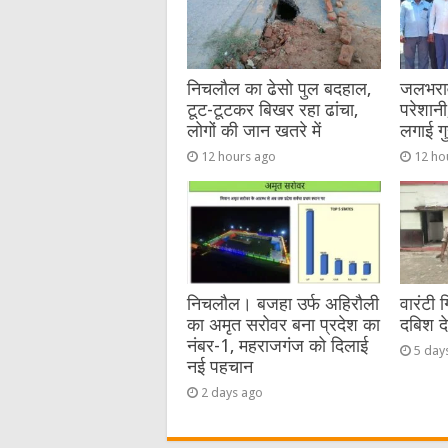
o
er
p
k
निचलौल का ढेसो पुल बदहाल,
जलभराव 
टूट-टूटकर बिखर रहा ढांचा,
परेशानी,
लोगों की जान खतरे में
लगाई गु
12 hours ago
12 ho
निचलौल। बजहा उर्फ अहिरौली
वारंटी 
का अमृत सरोवर बना प्रदेश का
दबिश द
नंबर-1, महराजगंज को दिलाई
5 day
नई पहचान
2 days ago