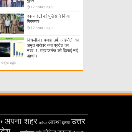
गुहार
12 hours ago
एक वारंटी को पुलिस ने किया
गिरफ्तार
12 hours ago
निचलौल। बजहा उर्फ अहिरौली का
अमृत सरोवर बना प्रदेश का
नंबर-1, महराजगंज को दिलाई नई
पहचान
2 days ago
अपना शहर
उत्तर
+
आस्था
इटावा
अयोध्या
रदेश