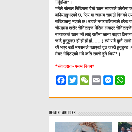
गर्नुहोला*।
*मैले सोसल मिडियामा देखे खान साहाबले कोरोना को 
बाडिराख्नुभएको छ, फ्रि मा खाद्यय सामगृी दिनको 
बाडिराखनु भएको छ।उहाले नगरपालिकाको हरेक वडा
चौराहामा शरीर सेनिटाइज मेसिन लगाएर सेनिटाइजेसन
बच्चाहरुले खान जी लाई रातीमा खाना बाड़दा तिबच्चा
जांदै हुनुहुनछ हाँ हाँ हाँ हाँ…….) त्यो सबै कुनै स
त्यै भएर उहाँ भगवानले पठाएको दुत जस्तै हुनुहुन्
मेयर भैदिटएको भये कति रामरो हुने थियो*।
*संवाददाता- श्याम निगम*
F
T
W
E
M
a
w
e
m
e
h
c
it
C
ai
ss
a
e
te
h
l
e
s
Related Articles
b
r
at
n
A
o
g
p