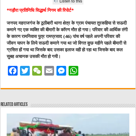
Listen to this
*गड़ौरा प्रतिनिधि सिद्धार्थ निगम की रिपोर्ट*
जनपद महराजगंज के ठूठीबारी थाना क्षेत्र के ग्राम पंचायत तुरकहिया से सऊदी
कमाने गए एक व्यक्ति की बीमारी के कॉरण मौत हो गया। परिवार की आर्थिक तंगी
के कारण रामनिवास पुत्र रामप्रसाद (46) पांच वर्ष पहले अपनी परिवार की
जीवन यापन के लिये सऊदी कमाने गया था जो विगत कुछ महीने पहले बीमारी से
ग्रसित हों गया था जिसके बाद उसका इलाज वही हो रहा था जिसके बाद कल
सुबह अचानक उसकी मौत हो गयी।
F
T
W
E
M
W
a
w
e
m
e
h
c
it
C
ai
ss
at
e
te
h
l
e
s
Related Articles
b
r
at
n
A
o
g
p
o
er
p