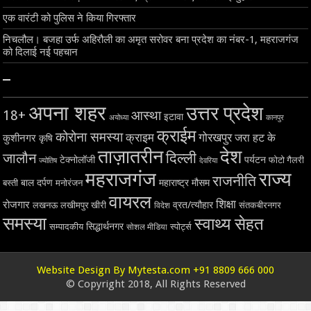
एक वारंटी को पुलिस ने किया गिरफ्तार
निचलौल। बजहा उर्फ अहिरौली का अमृत सरोवर बना प्रदेश का नंबर-1, महराजगंज
को दिलाई नई पहचान
–
अपना शहर
उत्तर प्रदेश
18+
आस्था
इटावा
अयोध्या
कानपुर
क्राईम
कोरोना समस्या
क्राइम
गोरखपुर
जरा हट के
कुशीनगर
कृषि
ताज़ातरीन
देश
दिल्ली
जालौन
टेक्नोलॉजी
पर्यटन
फोटो गैलरी
ज्योतिष
देवरिया
महराजगंज
राज्य
राजनीति
बाल दर्पण
महाराष्ट्र
मौसम
बस्ती
मनोरंजन
वायरल
शिक्षा
रोजगार
व्रत/त्यौहार
लखनऊ
लखीमपुर खीरी
विदेश
संतकबीरनगर
समस्या
स्वाथ्य सेहत
सिद्धार्थनगर
सम्पादकीय
स्पोर्ट्स
सोशल मीडिया
Website Design By Mytesta.com +91 8809 666 000
© Copyright 2018, All Rights Reserved