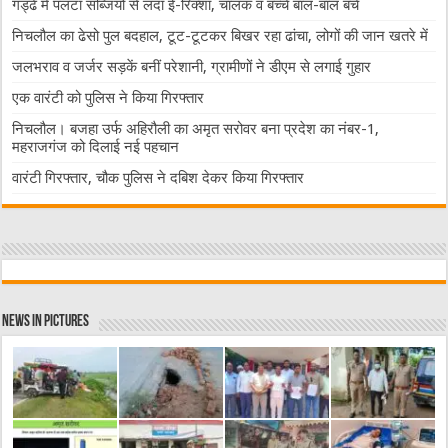
गड्ढे में पलटा सब्जियों से लदा ई-रिक्शा, चालक व बच्चे बाल-बाल बचे
निचलौल का ढेसो पुल बदहाल, टूट-टूटकर बिखर रहा ढांचा, लोगों की जान खतरे में
जलभराव व जर्जर सड़कें बनीं परेशानी, ग्रामीणों ने डीएम से लगाई गुहार
एक वारंटी को पुलिस ने किया गिरफ्तार
निचलौल। बजहा उर्फ अहिरौली का अमृत सरोवर बना प्रदेश का नंबर-1,
महराजगंज को दिलाई नई पहचान
वारंटी गिरफ्तार, चौक पुलिस ने दबिश देकर किया गिरफ्तार
News in Pictures