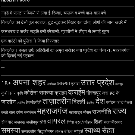
गड्ढे में पलटा सब्जियों से लदा ई-रिक्शा, चालक व बच्चे बाल-बाल बचे
निचलौल का ढेसो पुल बदहाल, टूट-टूटकर बिखर रहा ढांचा, लोगों की जान खतरे में
जलभराव व जर्जर सड़कें बनीं परेशानी, ग्रामीणों ने डीएम से लगाई गुहार
एक वारंटी को पुलिस ने किया गिरफ्तार
निचलौल। बजहा उर्फ अहिरौली का अमृत सरोवर बना प्रदेश का नंबर-1, महराजगंज
को दिलाई नई पहचान
–
अपना शहर
उत्तर प्रदेश
18+
आस्था
इटावा
अयोध्या
कानपुर
क्राईम
कोरोना समस्या
क्राइम
गोरखपुर
जरा हट के
कुशीनगर
कृषि
ताज़ातरीन
देश
दिल्ली
जालौन
टेक्नोलॉजी
पर्यटन
फोटो गैलरी
ज्योतिष
देवरिया
महराजगंज
राज्य
राजनीति
बाल दर्पण
महाराष्ट्र
मौसम
बस्ती
मनोरंजन
वायरल
शिक्षा
रोजगार
व्रत/त्यौहार
लखनऊ
लखीमपुर खीरी
विदेश
संतकबीरनगर
समस्या
स्वाथ्य सेहत
सिद्धार्थनगर
सम्पादकीय
स्पोर्ट्स
सोशल मीडिया