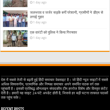
1 day ago
जलभराव व जर्जर सड़कें बनीं परेशानी, ग्रामीणों ने डीएम से
लगाई गुहार
1 day ago
एक वारंटी को पुलिस ने किया गिरफ्तार
1 day ago
देश में सबसे तेजी से बढ़ती हुई हिंदी समाचार वेबसाइट है। जो हिंदी न्यूज साइटों में सबसे
अधिक विश्वसनीय, प्रामाणिक और निष्पक्ष समाचार अपने समर्पित पाठक वर्ग तक
पहुंचाती है। इसकी प्रतिबद्ध ऑनलाइन संपादकीय टीम हररोज विशेष और विस्तृत कंटेंट
देती है। हमारी यह साइट 24 घंटे अपडेट होती है, जिससे हर बड़ी घटना तत्काल पाठकों
तक पहुंच सके।
Recent Posts