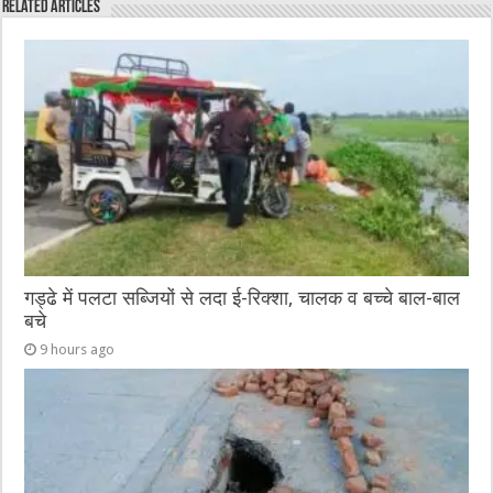
Related Articles
b
r
at
n
A
o
g
p
o
er
p
k
गड्ढे में पलटा सब्जियों से लदा ई-रिक्शा, चालक व बच्चे बाल-बाल
बचे
9 hours ago