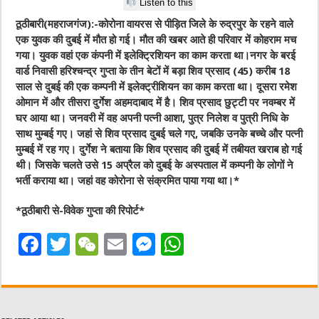
Listen to this
ठूठीबारी(महराजगंज):-कोरोना वायरस से पीड़ित जिले के रुद्रपुर के रहने वाले
एक युवक की दुबई में मौत हो गई। मौत की खबर आते ही परिवार में कोहराम मच
गया। युवक वहां एक कंपनी में इलेक्ट्रिशियन का काम करता था।नगर के बरई
वार्ड निवासी हरिश्चन्द्र गुप्ता के तीन बेटों में बड़ा शिव प्रसाद (45) करीब 18
साल से दुबई की एक कम्पनी में इलेक्ट्रीशियन का काम करता था। दूसरा रमेश
ओमान में और तीसरा दुर्गेश अहमदाबाद में है। शिव प्रसाद छुट्टी पर नवम्बर में
घर आया था। जनवरी में वह अपनी पत्नी आशा, पुत्र निलेश व पुत्री निधि के
साथ मुम्बई गए। जहां से शिव प्रसाद दुबई चले गए, जबकि उनके बच्चे और पत्नी
मुम्बई में रह गए। दुर्गेश ने बताया कि शिव प्रसाद की दुबई में तबीयत खराब हो गई
थी। जिसके चलते उसे 15 अप्रैल को दुबई के अस्पताल में कम्पनी के लोगों ने
भर्ती कराया था। जहां वह कोरोना से संक्रमित पाया गया था।*
*ठूठीबारी से-विवेक गुप्ता की रिपोर्ट*
F
T
W
E
M
W
a
w
e
m
e
h
c
it
C
ai
ss
at
e
te
h
l
e
s