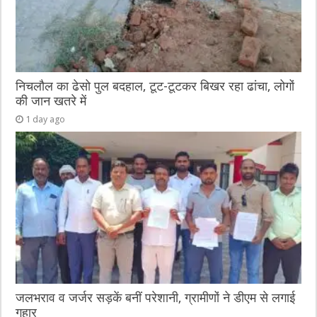
निचलौल का ढेसो पुल बदहाल, टूट-टूटकर बिखर रहा ढांचा, लोगों
की जान खतरे में
1 day ago
जलभराव व जर्जर सड़कें बनीं परेशानी, ग्रामीणों ने डीएम से लगाई
गुहार