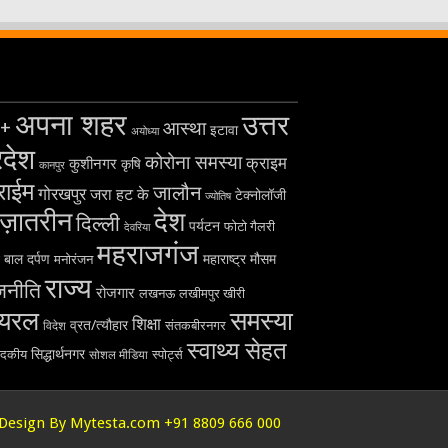
अपना शहर
उत्तर
+
आस्था
इटावा
अयोध्या
रदेश
कोरोना समस्या
क्राइम
कुशीनगर
कृषि
कानपुर
राईम
जालौन
गोरखपुर
जरा हट के
टेक्नोलॉजी
ज्योतिष
ज़ातरीन
देश
दिल्ली
पर्यटन
फोटो गैलरी
देवरिया
महराजगंज
बाल दर्पण
महाराष्ट्र
मौसम
मनोरंजन
राज्य
जनीति
रोजगार
लखनऊ
लखीमपुर खीरी
ायरल
समस्या
शिक्षा
व्रत/त्यौहार
विदेश
संतकबीरनगर
स्वाथ्य सेहत
सिद्धार्थनगर
ादकीय
स्पोर्ट्स
सोशल मीडिया
Design By Mytesta.com +91 8809 666 000