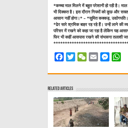
*कच्‍चा माल मिलने में बहुत परेशानी हो रही है। माल न
भी दिक्कत है। इस दौरान नियमों को कुछ और सख्त 
आसान नहीं होगा।* – *सुमित कक्कड़, उद्योगपति
*ढेर सारे श्रमिक बाहर रह रहे हैं। उन्हें लाने क
परिसर में रखने को कहा जा रहा है लेकिन यह आसान
फिर भी कहीं आसपास रखने की संभावना तलाशी जा
********************************
F
T
W
E
M
a
w
e
m
e
h
c
it
C
ai
ss
a
e
te
h
l
e
s
Related Articles
b
r
at
n
A
o
g
p
o
er
p
k