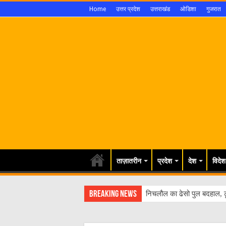
Home
उत्तर प्रदेश
उत्तराखंड
ओडिशा
गुजरात
ताज़ातरीन
प्रदेश
देश
विदेश
Breaking News
निचलौल का ढेसो पुल बदहाल, ट