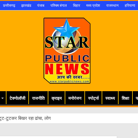
छत्तीसगढ़
झारखंड
पंजाब
पश्चिम बंगाल
बिहार
मध्य प्रदेश
राजस्थान
हरियाणा
टेक्नोलॉजी
राजनीति
क्राइम
मनोरंजन
स्पोर्ट्स
स्वाथ्य
शिक्षा
फ
ूट-टूटकर बिखर रहा ढांचा, लोगों की जान खतरे में