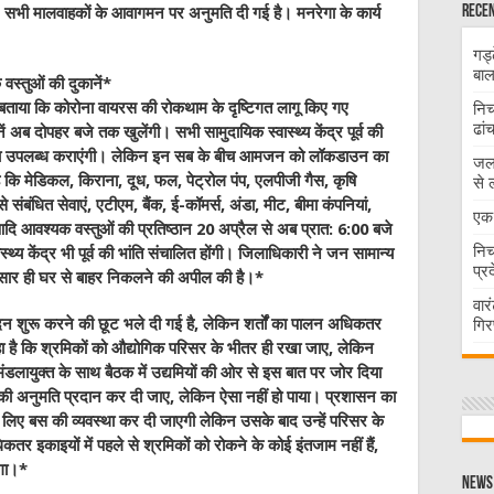
Recen
। सभी मालवाहकों के आवागमन पर अनुमति दी गई है। मनरेगा के कार्य
गड्
बाल
स्तुओं की दुकानें*
बताया कि कोरोना वायरस की रोकथाम के दृष्टिगत लागू किए गए
निच
ढां
 अब दोपहर बजे तक खुलेंगी। सभी सामुदायिक स्वास्थ्य केंद्र पूर्व की
ुविधा उपलब्ध कराएंगी। लेकिन इन सब के बीच आमजन को लॉकडाउन का
जलभ
कि मेडिकल, किराना, दूध, फल, पेट्रोल पंप, एलपीजी गैस, कृषि
से 
 संबंधित सेवाएं, एटीएम, बैंक, ई-कॉमर्स, अंडा, मीट, बीमा कंपनियां,
एक 
 आदि आवश्यक वस्तुओं की प्रतिष्ठान 20 अप्रैल से अब प्रात: 6:00 बजे
निच
्थ्य केंद्र भी पूर्व की भांति संचालित होंगी। जिलाधिकारी ने जन सामान्य
प्र
ुसार ही घर से बाहर निकलने की अपील की है।*
वार
पादन शुरू करने की छूट भले दी गई है, लेकिन शर्तों का पालन अधिकतर
गिर
ा है कि श्रमिकों को औद्योगिक परिसर के भीतर ही रखा जाए, लेकिन
ंडलायुक्त के साथ बैठक में उद्यमियों की ओर से इस बात पर जोर दिया
की अनुमति प्रदान कर दी जाए, लेकिन ऐसा नहीं हो पाया। प्रशासन का
के लिए बस की व्यवस्था कर दी जाएगी लेकिन उसके बाद उन्हें परिसर के
तर इकाइयों में पहले से श्रमिकों को रोकने के कोई इंतजाम नहीं हैं,
ोगा।*
News 