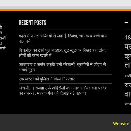
Recent Posts
–
जो
और
गड्ढे में पलटा सब्जियों से लदा ई-रिक्शा, चालक व बच्चे बाल-
18
इसकी
बाल बचे
ृत
प्
िससे
निचलौल का ढेसो पुल बदहाल, टूट-टूटकर बिखर रहा ढांचा,
क्
लोगों की जान खतरे में
ता
जलभराव व जर्जर सड़कें बनीं परेशानी, ग्रामीणों ने डीएम से
लगाई गुहार
बस्ती
एक वारंटी को पुलिस ने किया गिरफ्तार
रा
निचलौल। बजहा उर्फ अहिरौली का अमृत सरोवर बना प्रदेश
व
का नंबर-1, महराजगंज को दिलाई नई पहचान
सम्प
Website 