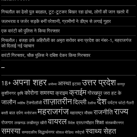
निचलौल का ढेसो पुल बदहाल, टूट-टूटकर बिखर रहा ढांचा, लोगों की जान खतरे में
जलभराव व जर्जर सड़कें बनीं परेशानी, ग्रामीणों ने डीएम से लगाई गुहार
एक वारंटी को पुलिस ने किया गिरफ्तार
निचलौल। बजहा उर्फ अहिरौली का अमृत सरोवर बना प्रदेश का नंबर-1, महराजगंज
को दिलाई नई पहचान
वारंटी गिरफ्तार, चौक पुलिस ने दबिश देकर किया गिरफ्तार
–
अपना शहर
उत्तर प्रदेश
18+
आस्था
इटावा
अयोध्या
कानपुर
क्राईम
कोरोना समस्या
क्राइम
गोरखपुर
जरा हट के
कुशीनगर
कृषि
ताज़ातरीन
देश
दिल्ली
जालौन
टेक्नोलॉजी
पर्यटन
फोटो गैलरी
ज्योतिष
देवरिया
महराजगंज
राज्य
राजनीति
बाल दर्पण
महाराष्ट्र
मौसम
बस्ती
मनोरंजन
वायरल
शिक्षा
रोजगार
व्रत/त्यौहार
लखनऊ
लखीमपुर खीरी
विदेश
संतकबीरनगर
समस्या
स्वाथ्य सेहत
सिद्धार्थनगर
सम्पादकीय
स्पोर्ट्स
सोशल मीडिया