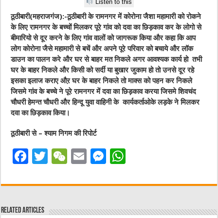
Listen to this
ठूठीबारी(महराजगंज):-ठूठीबारी के रामनगर में कोरोना जैशा महामारी को रोकने
के लिए रामनगर के बच्चों मिलकर पूरे गांव को दवा का छिड़काव कर के लोगो से
बीमारियो से दूर करने के लिए गांव वालों को जागरूक किया और कहा कि आप
लोग कोरोना जैसे महामारी से बचें और अपने पूरे परिवार को बचाये और लॉक
डाउन का पालन करे और घर से बाहर मत निकले अगर आवश्यक कार्य हो तभी
घर के बाहर निकले और किसी को सर्दी या बुखार जुकाम हो तो उनसे दूर रहे
इसका इलाज कराए औऱ घर के बाहर निकले तो माक्स को पहन कर निकले
जिसमे गांव के बच्चे ने पूरे रामनगर में दवा का छिड़काव करया जिसमे शिवचंद
चौधरी हेमन्त चौधरी और हिन्दू युवा वाहिनी के कार्यकर्ताओके लड़के ने मिलकर
दवा का छिड़काव किया।
ठूठीबारी से – श्याम निगम की रिपोर्ट
F
T
W
E
M
W
a
w
e
m
e
h
c
it
C
ai
ss
at
e
te
h
l
e
s
Related Articles