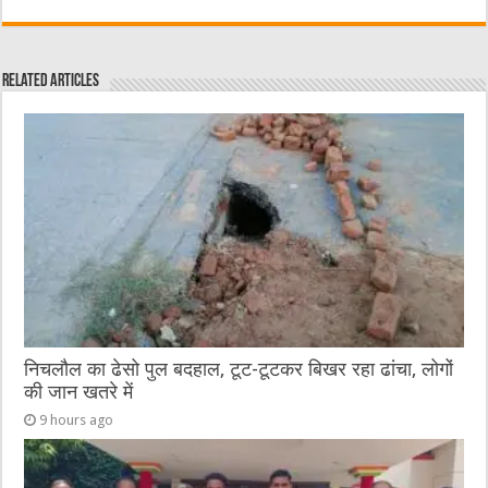
c
it
C
ai
ss
at
e
te
h
l
e
s
Related Articles
b
r
at
n
A
o
g
p
o
er
p
k
निचलौल का ढेसो पुल बदहाल, टूट-टूटकर बिखर रहा ढांचा, लोगों
की जान खतरे में
9 hours ago