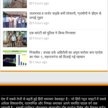
9 hours ago
जलभराव व जर्जर सड़कें बनीं परेशानी, ग्रामीणों ने डीएम से
लगाई गुहार
9 hours ago
एक वारंटी को पुलिस ने किया गिरफ्तार
9 hours ago
निचलौल। बजहा उर्फ अहिरौली का अमृत सरोवर बना प्रदेश
का नंबर-1, महराजगंज को दिलाई नई पहचान
2 days ago
देश में सबसे तेजी से बढ़ती हुई हिंदी समाचार वेबसाइट है। जो हिंदी न्यूज साइटों में सबसे
अधिक विश्वसनीय, प्रामाणिक और निष्पक्ष समाचार अपने समर्पित पाठक वर्ग तक
पहुंचाती है। इसकी प्रतिबद्ध ऑनलाइन संपादकीय टीम हररोज विशेष और विस्तृत कंटेंट