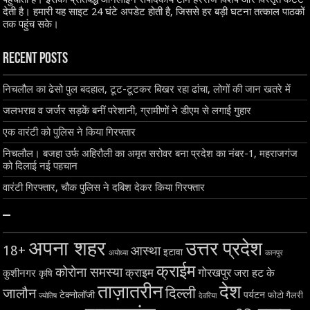
देती है। हमारी यह साइट 24 घंटे अपडेट होती है, जिससे हर बड़ी घटना तत्काल पाठकों
तक पहुंच सके।
Recent Posts
निचलौल का ढेसो पुल बदहाल, टूट-टूटकर बिखर रहा ढांचा, लोगों की जान खतरे में
जलभराव व जर्जर सड़कें बनीं परेशानी, ग्रामीणों ने डीएम से लगाई गुहार
एक वारंटी को पुलिस ने किया गिरफ्तार
निचलौल। बजहा उर्फ अहिरौली का अमृत सरोवर बना प्रदेश का नंबर-1, महराजगंज
को दिलाई नई पहचान
वारंटी गिरफ्तार, चौक पुलिस ने दबिश देकर किया गिरफ्तार
–
अपना शहर
उत्तर प्रदेश
18+
आस्था
इटावा
अयोध्या
कानपुर
क्राईम
कोरोना समस्या
क्राइम
गोरखपुर
जरा हट के
कुशीनगर
कृषि
ताज़ातरीन
देश
दिल्ली
जालौन
टेक्नोलॉजी
पर्यटन
फोटो गैलरी
ज्योतिष
देवरिया