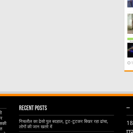
Recent Posts
–
जो
और
निचलौल का ढेसो पुल बदहाल, टूट-टूटकर बिखर रहा ढांचा,
18
इसकी
लोगों की जान खतरे में
ृत
प्