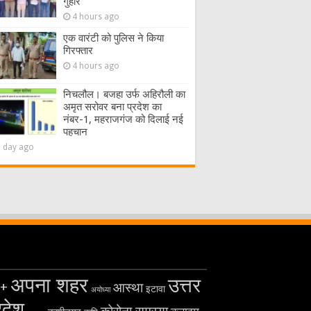
गुहार
4 hours ago
एक वारंटी को पुलिस ने किया
गिरफ्तार
4 hours ago
निचलौल। बजहा उर्फ अहिरौली का
अमृत सरोवर बना प्रदेश का
नंबर-1, महराजगंज को दिलाई नई
पहचान
1 day ago
अपना शहर
उत्तर
+
आस्था
इटावा
अयोध्या
रदेश