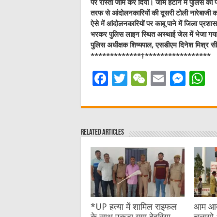
पर रास्ता जाम कर दिया। जाम हटाने में पुलिस का
तरफ से आंदोलनकारियों की दूसरी टोली नारेबाजी क
ऐसे में आंदोलनकारियों पर काबू पाने में जिला प्रश
भरकर पुलिस लाइन स्थित अस्थाई जेल में भेजा ग
पुलिस अधीक्षक शिष्यपाल, एसडीएम दिनेश मिश्र सी
*************†*****************
F
T
W
E
M
a
w
e
m
e
h
c
it
C
ai
ss
a
e
te
h
l
e
s
Related Articles
b
r
at
n
A
o
g
p
o
er
p
k
*UP हत्या में शामिल राइफल
आम आदमी
के साथ पकड़ा गया देवरिया
चलायो 