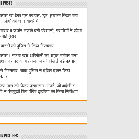
t Posts
लौल का ढेसो पुल बदहाल, टूट-टूटकर बिखर रहा
चा, लोगों की जान खतरे में
राव व जर्जर सड़कें बनीं परेशानी, ग्रामीणों ने डीएम
लगाई गुहार
वारंटी को पुलिस ने किया गिरफ्तार
लौल। बजहा उर्फ अहिरौली का अमृत सरोवर बना
देश का नंबर-1, महराजगंज को दिलाई नई पहचान
ंटी गिरफ्तार, चौक पुलिस ने दबिश देकर किया
फ्तार
ावण मास को लेकर प्रशासन अलर्ट, डीआईजी व
ी ने पंचमुखी शिव मंदिर इटहिया का किया निरीक्षण
in Pictures