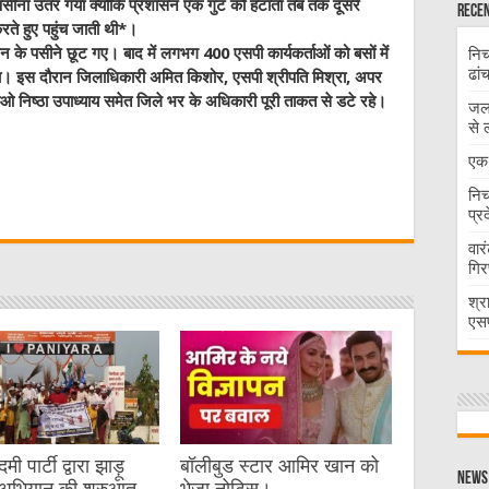
 पसीना उतर गया क्योंकि प्रशासन एक गुट को हटाता तब तक दूसरे
Recen
रते हुए पहुंच जाती थी*।
ासन के पसीने छूट गए। बाद में लगभग 400 एसपी कार्यकर्ताओं को बसों में
निच
ढां
या। इस दौरान जिलाधिकारी अमित किशोर, एसपी श्रीपति मिश्रा, अपर
ओ निष्ठा उपाध्याय समेत जिले भर के अधिकारी पूरी ताकत से डटे रहे।
जलभ
से 
एक 
W
निच
प्र
t
वार
गिर
श्र
एसप
 पार्टी द्वारा झाड़ू
बॉलीबुड स्टार आमिर खान को
News 
अभियान की शुरुआत
भेजा नोटिस।