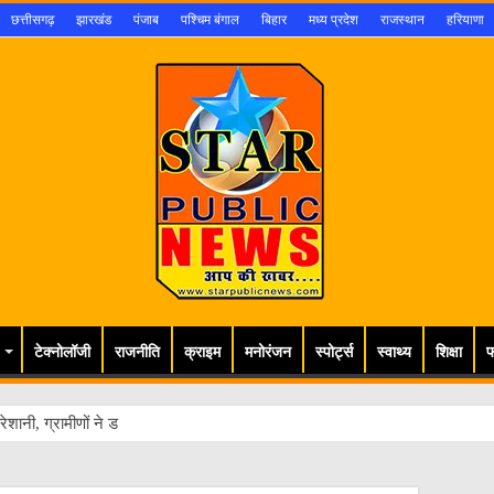
छत्तीसगढ़
झारखंड
पंजाब
पश्चिम बंगाल
बिहार
मध्य प्रदेश
राजस्थान
हरियाणा
टेक्नोलॉजी
राजनीति
क्राइम
मनोरंजन
स्पोर्ट्स
स्वाथ्य
शिक्षा
फ
ेशानी, ग्रामीणों ने डीएम से लगाई गुहार