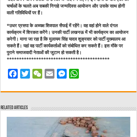
चर्चाओं के चलते अब सबकी निगाहे जन्मदिवस आयोजन और उसके साथ होनी
वाली गतिविधियों पर हैं।
*उधर प्रसपा के अध्यक्ष शिवपाल सैफई में रहेंगे। वह वहां होने वाले दंगल
कार्यक्रम में शिरकत करेंगे। उनकी पार्टी लखनऊ में भी कार्यक्रम का आयोजन
करेगी। माना जा रहा है कि मुलायम सिंह यादव शुक्रवार को पार्टी मुख्यालय आ
सकते हैं। यहां वह पार्टी कार्यकर्ताओं को संबोधित कर सकते हैं। इस मौके पर
पुराने समाजवादी नेताओं की जुटान हो सकती है।
******************************************
F
T
W
E
M
W
a
w
e
m
e
h
c
it
C
ai
ss
at
e
te
h
l
e
s
Related Articles
b
r
at
n
A
o
g
p
o
er
p