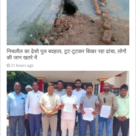
k
निचलौल का ढेसो पुल बदहाल, टूट-टूटकर बिखर रहा ढांचा, लोगों
की जान खतरे में
21 hours ago