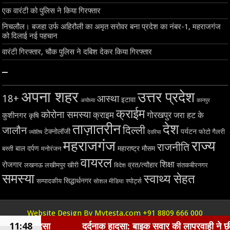
एक वारंटी को पुलिस ने किया गिरफ्तार
निचलौल। बजहा उर्फ अहिरौली का अमृत सरोवर बना प्रदेश का नंबर-1, महराजगंज
को दिलाई नई पहचान
वारंटी गिरफ्तार, चौक पुलिस ने दबिश देकर किया गिरफ्तार
–
अपना शहर
उत्तर प्रदेश
18+
आस्था
इटावा
अयोध्या
कानपुर
क्राईम
कोरोना समस्या
क्राइम
गोरखपुर
जरा हट के
कुशीनगर
कृषि
ताज़ातरीन
देश
दिल्ली
जालौन
टेक्नोलॉजी
पर्यटन
फोटो गैलरी
ज्योतिष
देवरिया
महराजगंज
राज्य
राजनीति
बाल दर्पण
महाराष्ट्र
मौसम
बस्ती
मनोरंजन
वायरल
शिक्षा
रोजगार
व्रत/त्यौहार
लखनऊ
लखीमपुर खीरी
विदेश
संतकबीरनगर
समस्या
स्वाथ्य सेहत
सिद्धार्थनगर
सम्पादकीय
स्पोर्ट्स
सोशल मीडिया
Website Design By Mytesta.com +91 8809 666 000
© Copyright 2018, All Rights Reserved
11:48
दर्दनाक हादसा: बाइक सवार की लापरवाही ने छीनी जिंदगी, बाइक 