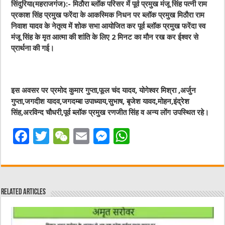
सिंदुरिया(महराजगंज):- मिठौरा ब्लॉक परिसर में पूर्व प्रमुख मंजू सिंह पत्नी राम
प्रकाश सिंह प्रमुख फरेंदा के आकस्मिक निधन पर ब्लॉक प्रमुख मिठौरा राम
निवाश यादव के नेतृत्व में शोक सभा आयोजित कर पूर्व ब्लॉक प्रमुख फरेंदा स्व
मंजू सिंह के मृत आत्मा की शांति के लिए 2 मिनट का मौन रख कर ईश्वर से
प्रार्थना की गई।
इस अवसर पर प्रमोद कुमार गुप्ता,फूल चंद यादव, योगेश्वर मिश्रा ,अर्जुन
गुप्ता,जगदीश यादव,जगदम्बा उपाध्याय,सुभाष, बृजेश यावद,मोहन,इंद्रेश
सिंह,अरविन्द चौधरी,पूर्व ब्लॉक प्रमुख रणजीत सिंह व अन्य लोंग उपस्थित रहे।
F
T
W
E
M
W
a
w
e
m
e
h
c
it
C
ai
ss
at
e
te
h
l
e
s
Related Articles
b
r
at
n
A
o
g
p