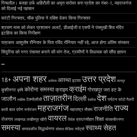
निचलौल। बजहा उर्फ अहिरौली का अमृत सरोवर बना प्रदेश का नंबर-1, महराजगंज
को दिलाई नई पहचान
वारंटी गिरफ्तार, चौक पुलिस ने दबिश देकर किया गिरफ्तार
श्रावण मास को लेकर प्रशासन अलर्ट, डीआईजी व एसपी ने पंचमुखी शिव मंदिर
इटहिया का किया निरीक्षण
पत्रकार आशुतोष रौनियार के पिता रविंद रौनियार नहीं रहे, आज होगा अंतिम संस्कार
सिंदुरिया को नगर पंचायत बनाने की मांग तेज, ग्रामीणों ने विधायक को सौंपा ज्ञापन
–
अपना शहर
उत्तर प्रदेश
18+
आस्था
इटावा
अयोध्या
कानपुर
क्राईम
कोरोना समस्या
क्राइम
गोरखपुर
जरा हट के
कुशीनगर
कृषि
ताज़ातरीन
देश
दिल्ली
जालौन
टेक्नोलॉजी
पर्यटन
फोटो गैलरी
ज्योतिष
देवरिया
महराजगंज
राज्य
राजनीति
बाल दर्पण
महाराष्ट्र
मौसम
बस्ती
मनोरंजन
वायरल
शिक्षा
रोजगार
व्रत/त्यौहार
लखनऊ
लखीमपुर खीरी
विदेश
संतकबीरनगर
समस्या
स्वाथ्य सेहत
सिद्धार्थनगर
सम्पादकीय
स्पोर्ट्स
सोशल मीडिया