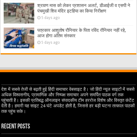
श्रावण मास को लेकर प्रशासन अलर्ट, डीआईजी व एसपी ने
पंचमुखी शिव मंदिर इटहिया का किया निरीक्षण
5 days ago
पत्रकार आशुतोष रौनियार के पिता रविंद रौनियार नहीं रहे,
आज होगा अंतिम संस्कार
5 days ago
देश में सबसे तेजी से बढ़ती हुई हिंदी समाचार वेबसाइट है। जो हिंदी न्यूज साइटों में सबसे
अधिक विश्वसनीय, प्रामाणिक और निष्पक्ष समाचार अपने समर्पित पाठक वर्ग तक
पहुंचाती है। इसकी प्रतिबद्ध ऑनलाइन संपादकीय टीम हररोज विशेष और विस्तृत कंटेंट
देती है। हमारी यह साइट 24 घंटे अपडेट होती है, जिससे हर बड़ी घटना तत्काल पाठकों
तक पहुंच सके।
Recent Posts