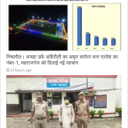
o
er
p
k
निचलौल। बजहा उर्फ अहिरौली का अमृत सरोवर बना प्रदेश का
नंबर-1, महराजगंज को दिलाई नई पहचान
23 hours ago