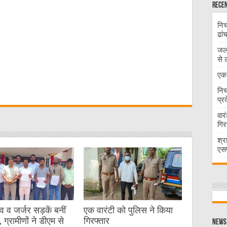
Recen
निच
ढां
जलभ
से 
W
एक 
निच
प्र
t
वार
गिर
श्र
एसप
व जर्जर सड़कें बनीं
एक वारंटी को पुलिस ने किया
 ग्रामीणों ने डीएम से
गिरफ्तार
News 