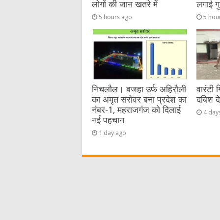
लोगों की जान खतरे में
लगाई गु
5 hours ago
5 hou
निचलौल। बजहा उर्फ अहिरौली
वारंटी 
का अमृत सरोवर बना प्रदेश का
दबिश द
नंबर-1, महराजगंज को दिलाई
4 day
नई पहचान
1 day ago