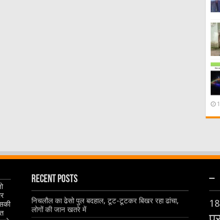
Recent Posts
–
जो
और
निचलौल का ढेसो पुल बदहाल, टूट-टूटकर बिखर रहा ढांचा,
18
इसकी
लोगों की जान खतरे में
ृत
प्