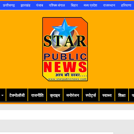
छत्तीसगढ़
झारखंड
पंजाब
पश्चिम बंगाल
बिहार
मध्य प्रदेश
राजस्थान
हरियाणा
टेक्नोलॉजी
राजनीति
क्राइम
मनोरंजन
स्पोर्ट्स
स्वाथ्य
शिक्षा
फ