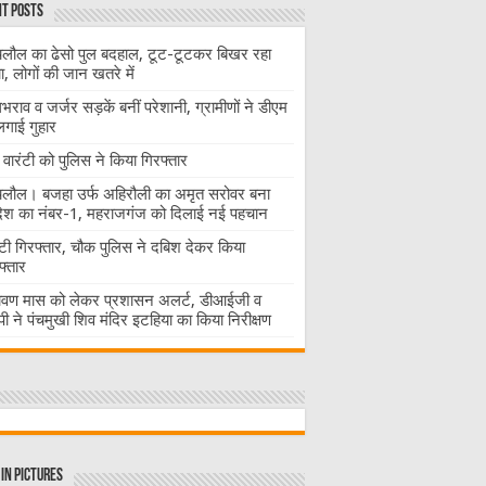
t Posts
लौल का ढेसो पुल बदहाल, टूट-टूटकर बिखर रहा
चा, लोगों की जान खतरे में
राव व जर्जर सड़कें बनीं परेशानी, ग्रामीणों ने डीएम
लगाई गुहार
वारंटी को पुलिस ने किया गिरफ्तार
लौल। बजहा उर्फ अहिरौली का अमृत सरोवर बना
देश का नंबर-1, महराजगंज को दिलाई नई पहचान
ंटी गिरफ्तार, चौक पुलिस ने दबिश देकर किया
फ्तार
ावण मास को लेकर प्रशासन अलर्ट, डीआईजी व
ी ने पंचमुखी शिव मंदिर इटहिया का किया निरीक्षण
in Pictures