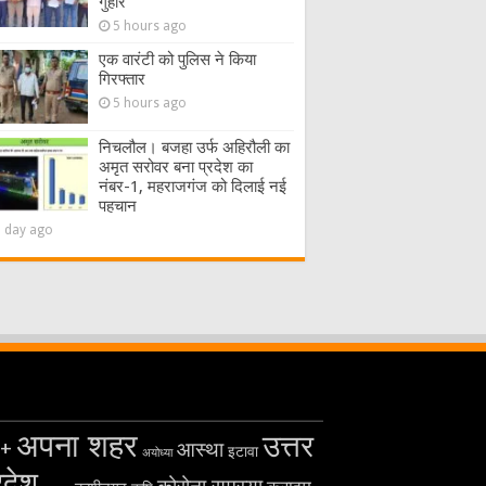
गुहार
5 hours ago
एक वारंटी को पुलिस ने किया
गिरफ्तार
5 hours ago
निचलौल। बजहा उर्फ अहिरौली का
अमृत सरोवर बना प्रदेश का
नंबर-1, महराजगंज को दिलाई नई
पहचान
1 day ago
अपना शहर
उत्तर
+
आस्था
इटावा
अयोध्या
रदेश