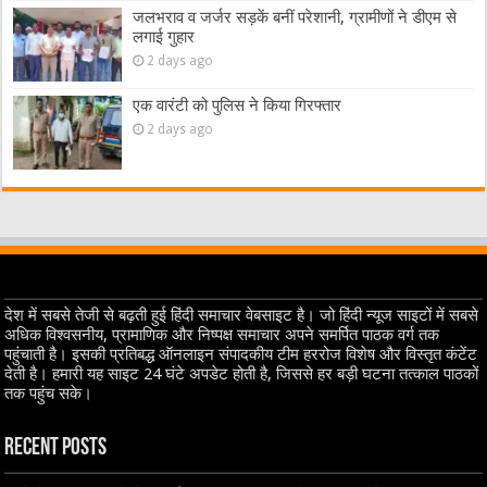
जलभराव व जर्जर सड़कें बनीं परेशानी, ग्रामीणों ने डीएम से
लगाई गुहार
2 days ago
एक वारंटी को पुलिस ने किया गिरफ्तार
2 days ago
देश में सबसे तेजी से बढ़ती हुई हिंदी समाचार वेबसाइट है। जो हिंदी न्यूज साइटों में सबसे
अधिक विश्वसनीय, प्रामाणिक और निष्पक्ष समाचार अपने समर्पित पाठक वर्ग तक
पहुंचाती है। इसकी प्रतिबद्ध ऑनलाइन संपादकीय टीम हररोज विशेष और विस्तृत कंटेंट
देती है। हमारी यह साइट 24 घंटे अपडेट होती है, जिससे हर बड़ी घटना तत्काल पाठकों
तक पहुंच सके।
Recent Posts