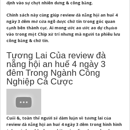
định vào sự chợt nhiên dưng & công bằng.
Chính sách này cũng giúp review đà nẵng hội an huế 4
ngày 3 đêm mở cửa ngõ được chữ tín trong góc quan
cạnh bên thành cục. Ai mong ước ao ước ao dự chạm̀o
vào trong một Chip xử trí nhưng mà người ta phiêu lưu
công bằng & chữ tín.
Tương Lai Của review đà
nẵng hội an huế 4 ngày 3
đêm Trong Ngành Công
Nghiệp Cá Cược
Cuối &, toàn thể người sẽ đàm luận về tương lai của
review đà nẵng hội an huế 4 ngày 3 đêm trong hình hình