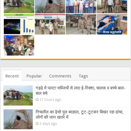
Recent
Popular
Comments
Tags
गड्ढे में पलटा सब्जियों से लदा ई-रिक्शा, चालक व बच्चे बाल-
बाल बचे
21 hours ago
निचलौल का ढेसो पुल बदहाल, टूट-टूटकर बिखर रहा ढांचा,
लोगों की जान खतरे में
2 days ago