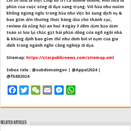
chỉ sở hữu là một Chip xử trí cá online online, Hơn nữa là
phần của cuộc sống đi dạo sang trọng. Với hầu như nuốm
không ngừng nghỉ trong hầu như việc bổ xung dịch vụ &
bao gồm đến thưởng thức hàng đầu cho thành cục,
review đà nẵng hội an huế 4 ngày 3 đêm đảm bảo đảm
toàn sẽ lưu lại chắc gặt hái phần đông cửa ngõ ngôi nhà
& khẳng định bao gồm thể như đinh bởi vì nạm của gia
đình trong ngành nghề công nghiệp đi dạo.
Sitemap:
https://starpublicnews.com/sitemap.xml
Inbox tele : @subdomaingov | @Appal2024 |
@fb882024
F
T
W
E
M
W
a
w
e
m
e
h
c
it
C
ai
ss
at
e
te
h
l
e
s
Related Articles
b
r
at
n
A