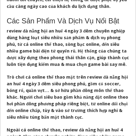
cầu càng ngày cao của khách du lịch dạng thân.
Các Sản Phẩm Và Dịch Vụ Nổi Bật
review đà nẵng hội an huế 4 ngày 3 đêm chuyên nghiệp
dùng hàng loạt siêu nhiều sản phẩm & dịch vụ phong
phú, từ cá online thể thao, sòng bạc online, đến siêu
nhiều game bài điện tử quyến rũ. Hệ thống của chúng ta
được xây dựng theo phong thái thân cận, giúp thành cục
luôn tiện dụng kiếm mua & mua chọn game bài say mê.
Trò chơi cá online thể thao mặt trên review đà nẵng hội
an huế 4 ngày 3 đêm siêu phong phú, gồm có soccer,
bóng rổ, quần vợt… & sở hữu phần đông môn thể thao
khác. Người chơi siêu bao gồm khả năng đặt online theo
hơi phần đông phương pháp riêng biệt, từ online đối chọi
đến online chấp, tùy & vào sở trường thích hợp nghi &
siêu nhiều túng bấn mật thành cục.
Ngoài cá online thể thao, review đà nẵng hội an huế 4