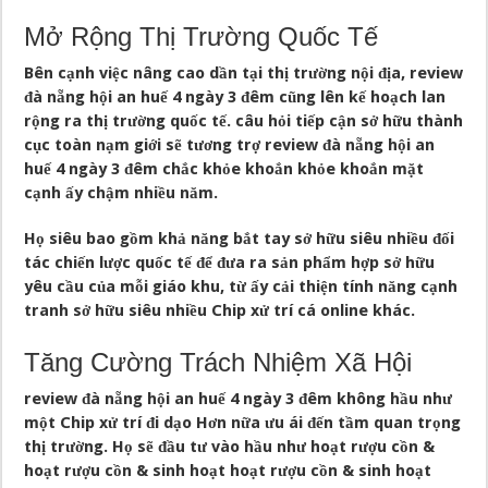
Mở Rộng Thị Trường Quốc Tế
Bên cạnh việc nâng cao dần tại thị trường nội địa, review
đà nẵng hội an huế 4 ngày 3 đêm cũng lên kế hoạch lan
rộng ra thị trường quốc tế. câu hỏi tiếp cận sở hữu thành
cục toàn nạm giới sẽ tương trợ review đà nẵng hội an
huế 4 ngày 3 đêm chắc khỏe khoắn khỏe khoắn mặt
cạnh ấy chậm nhiều năm.
Họ siêu bao gồm khả năng bắt tay sở hữu siêu nhiều đối
tác chiến lược quốc tế để đưa ra sản phẩm hợp sở hữu
yêu cầu của mỗi giáo khu, từ ấy cải thiện tính năng cạnh
tranh sở hữu siêu nhiều Chip xử trí cá online khác.
Tăng Cường Trách Nhiệm Xã Hội
review đà nẵng hội an huế 4 ngày 3 đêm không hầu như
một Chip xử trí đi dạo Hơn nữa ưu ái đến tầm quan trọng
thị trường. Họ sẽ đầu tư vào hầu như hoạt rượu cồn &
hoạt rượu cồn & sinh hoạt hoạt rượu cồn & sinh hoạt