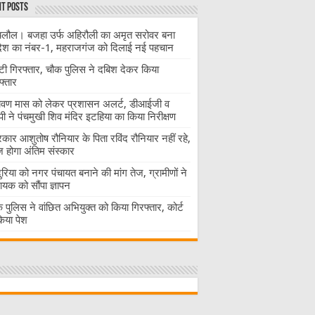
t Posts
लौल। बजहा उर्फ अहिरौली का अमृत सरोवर बना
देश का नंबर-1, महराजगंज को दिलाई नई पहचान
ंटी गिरफ्तार, चौक पुलिस ने दबिश देकर किया
फ्तार
ावण मास को लेकर प्रशासन अलर्ट, डीआईजी व
ी ने पंचमुखी शिव मंदिर इटहिया का किया निरीक्षण
रकार आशुतोष रौनियार के पिता रविंद रौनियार नहीं रहे,
होगा अंतिम संस्कार
दुरिया को नगर पंचायत बनाने की मांग तेज, ग्रामीणों ने
ायक को सौंपा ज्ञापन
 पुलिस ने वांछित अभियुक्त को किया गिरफ्तार, कोर्ट
 किया पेश