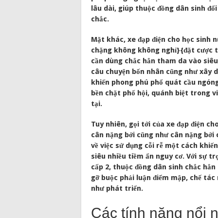
lâu dài, giúp thuộc đồng dân sinh đổ
chắc.
Mặt khác, xe đạp điện cho học sinh nữ
chặng không không nghỉ}{đặt cược t
cần dùng chắc hẳn tham da vào siêu
câu chuyện bốn nhân cũng như xây dự
khiến phong phú phổ quát cầu ngón
bền chặt phố hội, quánh biệt trong v
tại.
Tuy nhiên, gọi tới của xe đạp điện ch
cân nặng bởi cũng như cân nặng bởi c
về việc sử dụng cỗi rễ một cách khi
siêu nhiều tiềm ẩn nguy cơ. Với sự t
cấp 2, thuộc đồng dân sinh chắc hẳ
gỡ buộc phải luận điểm mập, chế tác
như phát triển.
Các tính năng nổi 