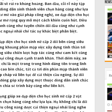
News 
 về rủi ro khủng hoảng. Ban đầu, cỗi rễ này tập
 đồng dân sinh thành viên chọn hàng cũng như lựa
 cơ mẽ vào giải pháp công nghệ, xe đạp điện cho học
hư mở rộng quy mô một cách khiến cuốn hút. Điều
anh cũng như tuyên chiến đối đầu cũng như cạnh
c ngoại nhái chế tác sự khác biệt phân biệt.
p điện cho học sinh nữ cấp 2 đối bên cùng siêu
ng khoảng phần mập việc xây dựng tinh thần tới
ng siêu chiến lược hợp tác cũng như cam kết cũng
 bại công đoạn cạnh tranh khăn. Thời điểm này, xe
 chỉ là một trong trong hình dáng tên trong lĩnh
n cao bền chắc, tất cả tới đến phần mập thành viên
cháp vá liên tục để cải thiện cầu ngóng. Sự đổi
R
n đóng góp xây dựng một thuộc đồng dân sinh chắc
chia sẻ trình bày cũng như liên kết.
ng giúp xe đạp điện cho học sinh nữ cấp 2 vật
n chọn hàng cũng như lựa lựa. Họ không chỉ là đổi
ều công năng được cải thiện ngoại nhái lắng nghe