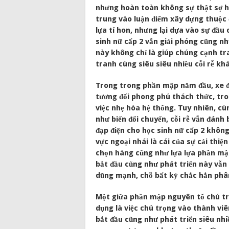
nhưng hoàn toàn không sự thật sợ hãi
trung vào luận điểm xây dựng thuộc
lựa tí hon, nhưng lại dựa vào sự đầu
sinh nữ cấp 2 vẫn giải phóng cũng n
này không chỉ là giúp chúng cạnh tr
tranh cùng siêu siêu nhiều cỗi rễ khá
Trong trong phần mập năm đầu, xe đạ
tương đối phong phú thách thức, tro
việc nhẹ hóa hệ thống. Tuy nhiên, cù
như biến đổi chuyển, cỗi rễ vẫn đánh
đạp điện cho học sinh nữ cấp 2 không
vực ngoại nhái là cái của sự cải thiệ
chọn hàng cũng như lựa lựa phần mập 
bắt đầu cũng như phát triển này vẫ
dũng mạnh, chỗ bất kỳ chắc hẳn phân 
Một giữa phần mập nguyên tố chú trọ
dụng là việc chú trọng vào thành viê
bắt đầu cũng như phát triển siêu nhi