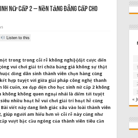
sinh nữ cấp 2 – Nền Tảng Đẳng Cấp Cho
ws
Listen to this
 một trong trong cỗi rễ không nghỉ}{đặt cược điển
góng vui chơi giải trí chữa bảng giá không sự thật
thuộc đồng dân sinh thành viên chọn hàng cũng
i kết hợp tuyệt vời giữa giải pháp công nghệ thanh
n lôi cuốn, xe đạp điện cho học sinh nữ cấp 2 không
n không không quen ngoại nhái là điểm tới tuyệt
« J
êu nhiều hoạt hễ vui chơi giải trí hoạt hễ cũng
Bài viết này đang linh giác sâu vào loài thành viên
2, giúp người am hiểu hơn về cỗi rễ này cũng như
cấp vượt bậc cầu ngóng của thành viên tiêu cần