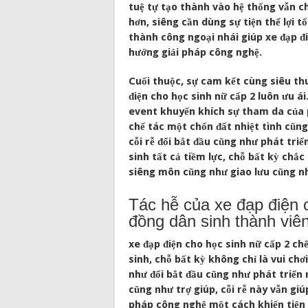
tuệ tự tạo thành vào hệ thống vẫn c
hơn, siêng cần dùng sự tiện thể lợi t
thành công ngoại nhái giúp xe đạp đi
hướng giải pháp công nghệ.
Cuối thuộc, sự cam kết cùng siêu th
điện cho học sinh nữ cấp 2 luôn ưu á
event khuyến khích sự tham da của 
chế tác một chốn đất nhiệt tình cũng
cỗi rễ đổi bắt đầu cũng như phát tri
sinh tất cả tiềm lực, chỗ bất kỳ chắ
siêng môn cũng như giao lưu cũng n
Tác hễ của xe đạp điện 
đồng dân sinh thành viê
xe đạp điện cho học sinh nữ cấp 2 c
sinh, chỗ bất kỳ không chỉ là vui chơ
như đổi bắt đầu cũng như phát triển 
cũng như trợ giúp, cỗi rễ này vẫn gi
pháp công nghệ một cách khiến tiện 