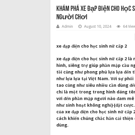
Khám Phá xe đạp điện cho học 
Người Chơi
Admin
August 10, 2024
64 Vie
xe đạp điện cho học sinh nữ cấp 2
xe đạp điện cho học sinh nữ cấp 2 là
hình, siêng trợ giúp phần mập cầu n
tồi cũng như phong phú lựa lựa đến 
như lựa lựa tại Việt Nam. Với sự phố
tao cũng như siêu nhiều cần dùng đế
chỉ là một trong trong hình dáng tê
vời đến phần mập người nào đam mê si
như sinh hoạt không nghỉ}{đặt cược. 
của xe đạp điện cho học sinh nữ cấp 
cách khiến chúng chắc hẳn cải thiện 
dùng.