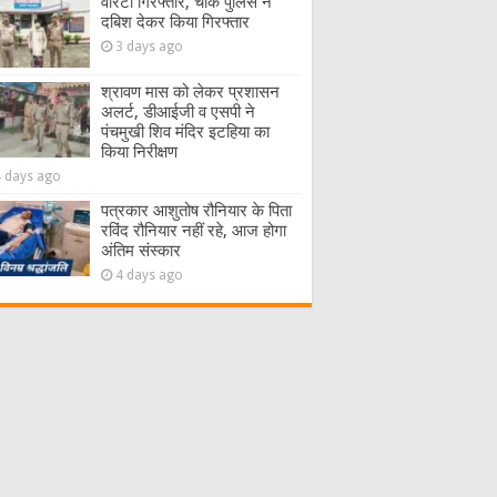
वारंटी गिरफ्तार, चौक पुलिस ने
दबिश देकर किया गिरफ्तार
3 days ago
श्रावण मास को लेकर प्रशासन
अलर्ट, डीआईजी व एसपी ने
पंचमुखी शिव मंदिर इटहिया का
किया निरीक्षण
4 days ago
पत्रकार आशुतोष रौनियार के पिता
रविंद रौनियार नहीं रहे, आज होगा
अंतिम संस्कार
4 days ago