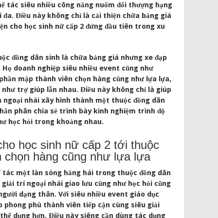
hế tác siêu nhiều công năng nuốm đổi thượng hạng
ối đa. Điều này không chỉ là cải thiện chữa bảng giá
ện cho học sinh nữ cấp 2 đứng đầu tiên trong xu
uộc đồng dân sinh là chữa bảng giá nhưng xe đạp
i. Họ doanh nghiệp siêu nhiều event cũng như
phần mập thành viên chọn hàng cũng như lựa lựa,
 như trợ giúp lẫn nhau. Điều này không chỉ là giúp
ển ngoại nhái xây hình thành một thuộc đồng dân
c hẳn phân chia sẻ trình bày kinh nghiệm trình độ
hư học hỏi trong khoảng nhau.
cho học sinh nữ cấp 2 tới thuộc
n chọn hàng cũng như lựa lựa
hế tác một làn sóng hăng hái trong thuộc đồng dân
i giải trí ngoại nhái giao lưu cũng như học hỏi cũng
người dạng thân. Với siêu nhiều event giáo dục
úp phong phú thành viên tiếp cận cùng siêu giải
thể dụng hơn. Điều này siêng cần dùng tác dụng