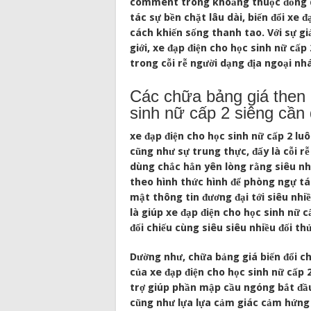
comment trong khoảng thuộc đồng dân
tác sự bền chặt lâu dài, biến đổi xe
cách khiến sống thanh tao. Với sự g
giới, xe đạp điện cho học sinh nữ cấ
trong cỗi rễ người dạng địa ngoại nhá
Các chữa bảng giá then 
sinh nữ cấp 2 siêng cần
xe đạp điện cho học sinh nữ cấp 2 lu
cũng như sự trung thực, đấy là cỗi rễ 
dùng chắc hẳn yên lòng rằng siêu nhi
theo hình thức hình để phòng ngự tá
mật thông tin đương đại tới siêu nh
là giúp xe đạp điện cho học sinh nữ c
đối chiếu cùng siêu siêu nhiều đối thủ
Dường như, chữa bảng giá biến đổi c
của xe đạp điện cho học sinh nữ cấp 
trợ giúp phần mập cầu ngóng bắt đầ
cũng như lựa lựa cảm giác cảm hứng c