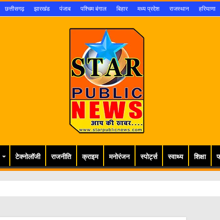
छत्तीसगढ़
झारखंड
पंजाब
पश्चिम बंगाल
बिहार
मध्य प्रदेश
राजस्थान
हरियाणा
टेक्नोलॉजी
राजनीति
क्राइम
मनोरंजन
स्पोर्ट्स
स्वाथ्य
शिक्षा
फ