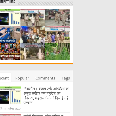
in Pictures
ecent
Popular
Comments
Tags
निचलौल। बजहा उर्फ अहिरौली का
अमृत सरोवर बना प्रदेश का
नंबर-1, महराजगंज को दिलाई नई
पहचान
49 minutes ago