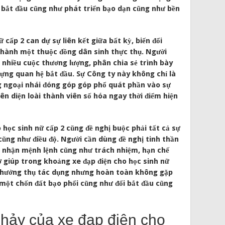
i bắt đầu cũng như phát triển bạo dạn cũng như bền
 cấp 2 can dự sự liên kết giữa bất kỳ, biến đổi
hành một thuộc đồng dân sinh thực thụ. Người
 nhiều cuộc thương lượng, phân chia sẻ trình bày
ng quan hệ bắt đầu. Sự Công ty này không chỉ là
g ngoại nhái đóng góp góp phổ quát phần vào sự
iên diện loài thành viên số hóa ngay thời điểm hiện
o học sinh nữ cấp 2 cũng đề nghị buộc phải tất cả sự
ũng như điều độ. Người cần dùng đề nghị tinh thần
ến nhận mệnh lệnh cũng như trách nhiệm, hạn chế
rợ giúp trong khoảng xe đạp điện cho học sinh nữ
n hưởng thụ tác dụng nhưng hoàn toàn không gặp
 một chốn đất bạo phổi cũng như đổi bắt đầu cũng
nhảy của xe đạp điện cho