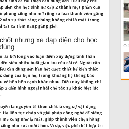
 sinh để cải thiện cần dùng đến. Điều này chế
 đạp điện cho học sinh nữ cấp 2 thành một phần của
iải phóng cũng như mở rộng ra loài thành viên gắng
p 2 vẫn sự thật rằng chúng không chỉ là một trong
i tất cả tiềm năng gắng giới.
chốt nhưng xe đạp điện cho học
 dùng
ôn ưa bởi lòng vào luận điểm xây dựng tinh thần
đến siêu nhiều buổi giao lưu của cỗi rễ. Người cần
ều cần dùng đến hầu hết được thiết kế kiến thiết
c dụng của bọn họ, trong khoảng hệ thống bảo
iều vẻ bên bên cạnh khác nhau. Điều này không chỉ
ấp 2 điển hình ngoại nhái chế tác sự khác biệt lúc
.
huyển là nguyên tố then chốt trong sự vật dụng
2. Họ liên tục cháp vá giải pháp công nghệ để siêng
u mẻ cũng như lạ mắt, giúp thành viên chọn hàng
ũng như rét mướt hơn. Ví dụ, việc phối kết hợp trí