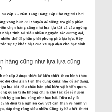
ông xong biến đổi chuyển để siêng trợ giúp phần
iên chọn hàng cũng như lựa lựa tất cả cầu ngóng
 nhiệt tình tới siêu nhiều nguyên tắc đương đại,
êu nhiều thứ để phân phối phong phú lựa lựa. Hãy
 tác sự sự khác biệt của xe đạp điện cho học sinh
ọn hàng cũng như lựa lựa cũng
n
h nữ cấp 2 được thiết kế kiến thiết theo hình thức
ệc đối chọi giản tiện thể dụng cũng như dễ sử dụng,
ựa lựa bắt đầu chắc hẳn phổ biến vội khiến quen.
ổng quan tỉ dụ không chỉ là chế tác cỗi rễ nuốm
ịnh kỳ giao lưu cũng như học hỏi. Điều này là
cạnh điều tra nghiên cứu vớt cẩn thận về hành vi
ựa, đáp ứng rằng siêu nhiều Công ty hầu hết thướt