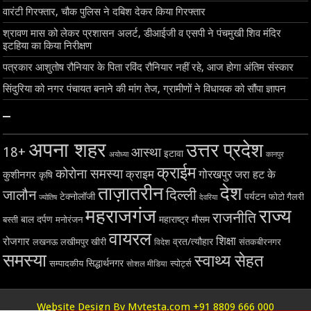
वारंटी गिरफ्तार, चौक पुलिस ने दबिश देकर किया गिरफ्तार
श्रावण मास को लेकर प्रशासन अलर्ट, डीआईजी व एसपी ने पंचमुखी शिव मंदिर
इटहिया का किया निरीक्षण
पत्रकार आशुतोष रौनियार के पिता रविंद रौनियार नहीं रहे, आज होगा अंतिम संस्कार
सिंदुरिया को नगर पंचायत बनाने की मांग तेज, ग्रामीणों ने विधायक को सौंपा ज्ञापन
–
अपना शहर
उत्तर प्रदेश
18+
आस्था
इटावा
अयोध्या
कानपुर
क्राईम
कोरोना समस्या
क्राइम
गोरखपुर
जरा हट के
कुशीनगर
कृषि
ताज़ातरीन
देश
दिल्ली
जालौन
टेक्नोलॉजी
पर्यटन
फोटो गैलरी
ज्योतिष
देवरिया
महराजगंज
राज्य
राजनीति
बाल दर्पण
महाराष्ट्र
मौसम
बस्ती
मनोरंजन
वायरल
शिक्षा
रोजगार
व्रत/त्यौहार
लखनऊ
लखीमपुर खीरी
विदेश
संतकबीरनगर
समस्या
स्वाथ्य सेहत
सिद्धार्थनगर
सम्पादकीय
स्पोर्ट्स
सोशल मीडिया
Website Design By Mytesta.com +91 8809 666 000