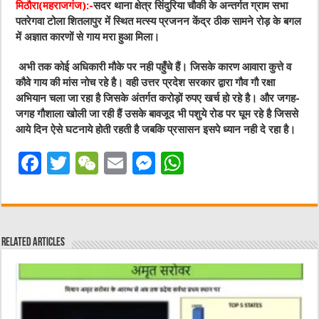
मिठौरा(महराजगंज):-
सदर थाना क्षेत्र सिंदुरिया चौकी के अन्तर्गत ग्राम सभा
पतरेगवा टोला शितलापुर में स्थित मत्स्य प्रजनन केंद्र ठीक सामने रोड़ के बगल
में अज्ञात कारणों से गाय मरा हुआ मिला।
अभी तक कोई अधिकारी मौके पर नही पहुँचे हैं। जिसके कारण आवारा कुत्ते व
कौवे गाय की मांस नोच रहे है। वही उत्तर प्रदेश सरकार द्वारा गौव गौ रक्षा
अभियान चला जा रहा है जिसके अंतर्गत करोड़ों रुपए खर्च हो रहे है। और जगह-
जगह गौशाला खोली जा रही हैं उसके बावजूद भी पशुये रोड पर घूम रहे है जिससे
आये दिन ऐसे घटनाये होती रहती है जबकि प्रसासन इसपे ध्यान नही दे रहा है।
F
T
W
E
M
W
a
w
e
m
e
h
c
it
C
ai
ss
at
e
te
h
l
e
s
Related Articles
b
r
at
n
A
o
g
p
o
er
p