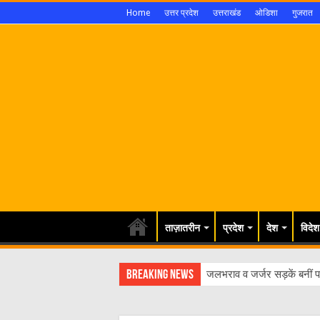
Home
उत्तर प्रदेश
उत्तराखंड
ओडिशा
गुजरात
ताज़ातरीन
प्रदेश
देश
विदेश
Breaking News
जलभराव व जर्जर सड़कें बनीं पर