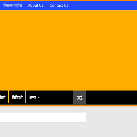
हिमाचल प्रदेश
About Us
Contact Us
ोटो
विडिओ
अन्य