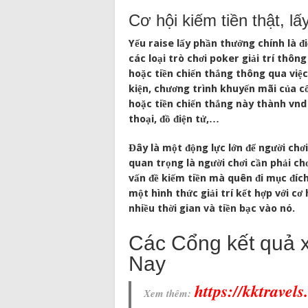
Cơ hội kiếm tiền thật, l
Yếu raise
lấy phần thưởng
chính là đ
các loại trò chơi poker giải trí thôn
hoặc tiền chiến thắng thông qua việ
kiện, chương trình khuyến mãi của c
hoặc tiền chiến thắng này thành vnd 
thoại, đồ điện tử,…
Đây là một động lực lớn để người chơ
quan trọng là người chơi cần phải c
vấn đề kiếm tiền mà quên đi mục đích
một hình thức giải trí kết hợp với c
nhiều thời gian và tiền bạc vào nó.
Các Cổng kết quả 
Nay
https://kktravel
Xem thêm: