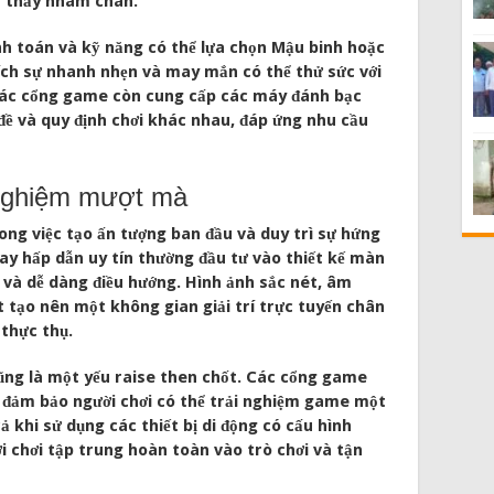
m thấy nhàm chán.
ính toán và kỹ năng có thể lựa chọn Mậu binh hoặc
ích sự nhanh nhẹn và may mắn có thể thử sức với
Các cổng game còn cung cấp các máy đánh bạc
đề và quy định chơi khác nhau, đáp ứng nhu cầu
 nghiệm mượt mà
ong việc tạo ấn tượng ban đầu và duy trì sự hứng
ay hấp dẫn
uy tín thường đầu tư vào thiết kế màn
 và dễ dàng điều hướng. Hình ảnh sắc nét, âm
 tạo nên một không gian giải trí trực tuyến chân
thực thụ.
ũng là một yếu raise then chốt. Các cổng game
 đảm bảo người chơi có thể trải nghiệm game một
ả khi sử dụng các thiết bị di động có cấu hình
 chơi tập trung hoàn toàn vào trò chơi và tận