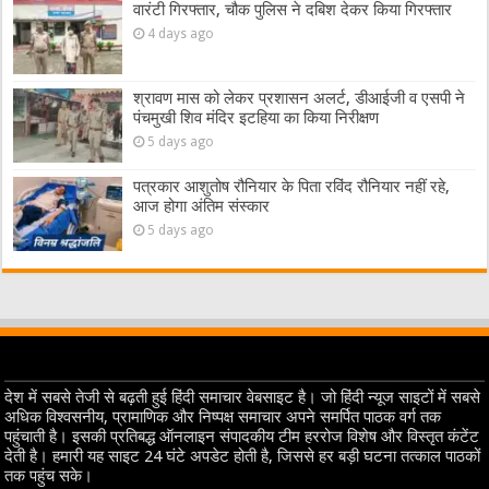
वारंटी गिरफ्तार, चौक पुलिस ने दबिश देकर किया गिरफ्तार
4 days ago
श्रावण मास को लेकर प्रशासन अलर्ट, डीआईजी व एसपी ने
पंचमुखी शिव मंदिर इटहिया का किया निरीक्षण
5 days ago
पत्रकार आशुतोष रौनियार के पिता रविंद रौनियार नहीं रहे,
आज होगा अंतिम संस्कार
5 days ago
देश में सबसे तेजी से बढ़ती हुई हिंदी समाचार वेबसाइट है। जो हिंदी न्यूज साइटों में सबसे
अधिक विश्वसनीय, प्रामाणिक और निष्पक्ष समाचार अपने समर्पित पाठक वर्ग तक
पहुंचाती है। इसकी प्रतिबद्ध ऑनलाइन संपादकीय टीम हररोज विशेष और विस्तृत कंटेंट
देती है। हमारी यह साइट 24 घंटे अपडेट होती है, जिससे हर बड़ी घटना तत्काल पाठकों
तक पहुंच सके।