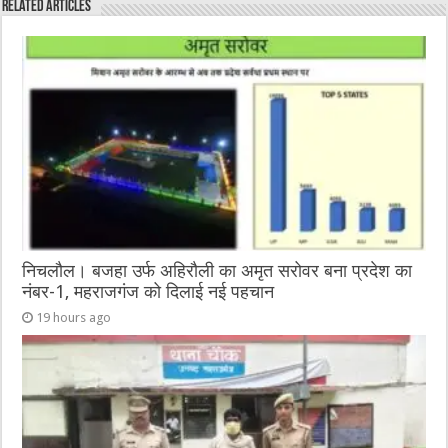
Related Articles
b
r
at
n
A
o
g
p
o
er
p
k
निचलौल। बजहा उर्फ अहिरौली का अमृत सरोवर बना प्रदेश का
नंबर-1, महराजगंज को दिलाई नई पहचान
19 hours ago