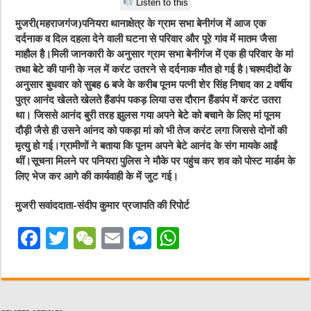
Listen to this
मुजरी(महराजगंज)पनियरा थानाक्षेत्र के ग्राम सभा बेनीगंज में आज एक
दर्दनाक व दिल दहला देने वाली घटना से परिवार और पूरे गांव में मातम जैसा
माहौल है।मिली जानकारी के अनुसार ग्राम सभा बेनीगंज में एक ही परिवार के मां
तथा बेटे की पानी के नल में करंट उतरने से दर्दनाक मौत हो गई है।चश्मदीदों के
अनुसार बुधवार को सुबह 6 बजे के करीब पूनम पत्नी शेर सिंह निषाद का 2 वर्षीय
पुत्र आनंद खेलते खेलते हैंडपंप पकड़ लिया उस दौरान हैंडपंप में करंट उतरा
था। जिससे आनंद बुरी तरह झुलस गया अपने बेटे को बचाने के लिए मां पूनम
दौड़ी जैसे ही उसने आंनद को पकड़ा मां को भी तेज करंट लगा जिससे दोनों की
मृत्यु हो गई।ग्रामीणों ने बताया कि पूनम अपने बेटे आनंद के संग मायके आईं
थीं।सूचना मिलने पर पनियरा पुलिस ने मौके पर पहुंच कर शव को पोस्ट मार्डम के
लिए भेज कर आगे की कार्यवाही के में जुट गई।
मुजरी सवांददाता-संदीप कुमार प्रजापति की रिपोर्ट
F
T
W
E
M
W
a
w
e
m
e
h
c
it
C
ai
ss
at
e
te
h
l
e
s