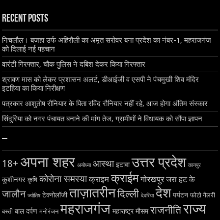
Recent Posts
निचलौल। बजहा उर्फ अहिरौली का अमृत सरोवर बना प्रदेश का नंबर-1, महराजगंज
को दिलाई नई पहचान
वारंटी गिरफ्तार, चौक पुलिस ने दबिश देकर किया गिरफ्तार
श्रावण मास को लेकर प्रशासन अलर्ट, डीआईजी व एसपी ने पंचमुखी शिव मंदिर
इटहिया का किया निरीक्षण
पत्रकार आशुतोष रौनियार के पिता रविंद रौनियार नहीं रहे, आज होगा अंतिम संस्कार
सिंदुरिया को नगर पंचायत बनाने की मांग तेज, ग्रामीणों ने विधायक को सौंपा ज्ञापन
–
अपना शहर
उत्तर प्रदेश
18+
आस्था
इटावा
अयोध्या
कानपुर
क्राईम
कोरोना समस्या
क्राइम
गोरखपुर
जरा हट के
कुशीनगर
कृषि
ताज़ातरीन
देश
दिल्ली
जालौन
टेक्नोलॉजी
पर्यटन
फोटो गैलरी
ज्योतिष
देवरिया
महराजगंज
राज्य
राजनीति
बाल दर्पण
महाराष्ट्र
मौसम
बस्ती
मनोरंजन