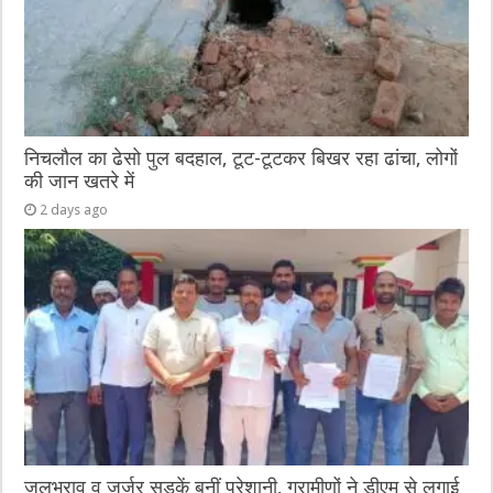
निचलौल का ढेसो पुल बदहाल, टूट-टूटकर बिखर रहा ढांचा, लोगों
की जान खतरे में
2 days ago
जलभराव व जर्जर सड़कें बनीं परेशानी, ग्रामीणों ने डीएम से लगाई