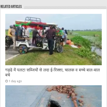
e
te
h
l
e
s
Related Articles
b
r
at
n
A
o
g
p
o
er
p
k
गड्ढे में पलटा सब्जियों से लदा ई-रिक्शा, चालक व बच्चे बाल-बाल
बचे
1 day ago