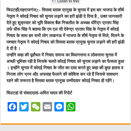
Listen to this
चिउटहाँ(महराजगंज):- सिसवा ब्लाक प्रमुख के चुनाव में इस बार भाजपा के शीर्ष
नेतृत्व ने कोदई निषाद को चुनाव लड़ाने का हरी झंडी दे दिया है , उक्त जानकारी
देते हुए शुक्रवार को भूमि विकास बैंक निचलौल के अध्यक्ष धीरेंद्र प्रताप सिंह
उर्फ धीरू सिंह ने बताया कि एम एल सी देवेन्द्र प्रताप सिंह के नेतृत्व में कोदई
निषाद के साथ हम सभी लोग लखनऊ में भाजपा के शीर्ष नेतृत्व से मिले, मिलने के
पश्चात नेतृत्व ने कोदई निषाद को सिसवा ब्लाक प्रमुख चुनाव लड़ाने की हरी झंडी
दे दी है ।
उन्होंने कहा की पूर्वांचल में निषाद समाज का विधानसभा व लोकसभा चुनाव में
अच्छी भूमिका रही है जिसके चलते कोदई निषाद को चुनाव लड़ाने का फैसला हुआ
। इन्होंने चुनाव में कोदई निषाद के जीत का दावा करते हुए कहा की कुछ हतास व
निराश लोग भ्रम औऱ अफवाह फैलाने की कोशिश कर रहे हैं जिससे सावधान
रहने की जरूरत है सिसवा ब्लाक प्रमुख उम्मीदवार कोदई निषाद ही रहेंगे।
चिउटहां से संवाददाता-अमित यादव की रिपोर्ट
F
T
W
E
M
W
a
w
e
m
e
h
c
it
C
ai
ss
at