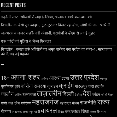
Recent Posts
गड्ढे में पलटा सब्जियों से लदा ई-रिक्शा, चालक व बच्चे बाल-बाल बचे
निचलौल का ढेसो पुल बदहाल, टूट-टूटकर बिखर रहा ढांचा, लोगों की जान खतरे में
जलभराव व जर्जर सड़कें बनीं परेशानी, ग्रामीणों ने डीएम से लगाई गुहार
एक वारंटी को पुलिस ने किया गिरफ्तार
निचलौल। बजहा उर्फ अहिरौली का अमृत सरोवर बना प्रदेश का नंबर-1, महराजगंज
को दिलाई नई पहचान
–
अपना शहर
उत्तर प्रदेश
18+
आस्था
इटावा
अयोध्या
कानपुर
क्राईम
कोरोना समस्या
क्राइम
गोरखपुर
जरा हट के
कुशीनगर
कृषि
ताज़ातरीन
देश
दिल्ली
जालौन
टेक्नोलॉजी
पर्यटन
फोटो गैलरी
ज्योतिष
देवरिया
महराजगंज
राज्य
राजनीति
बाल दर्पण
महाराष्ट्र
मौसम
बस्ती
मनोरंजन
वायरल
शिक्षा
रोजगार
व्रत/त्यौहार
लखनऊ
लखीमपुर खीरी
विदेश
संतकबीरनगर