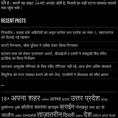
देती है। हमारी यह साइट 24 घंटे अपडेट होती है, जिससे हर बड़ी घटना तत्काल पाठकों
तक पहुंच सके।
Recent Posts
निचलौल। बजहा उर्फ अहिरौली का अमृत सरोवर बना प्रदेश का नंबर-1, महराजगंज
को दिलाई नई पहचान
वारंटी गिरफ्तार, चौक पुलिस ने दबिश देकर किया गिरफ्तार
श्रावण मास को लेकर प्रशासन अलर्ट, डीआईजी व एसपी ने पंचमुखी शिव मंदिर
इटहिया का किया निरीक्षण
पत्रकार आशुतोष रौनियार के पिता रविंद रौनियार नहीं रहे, आज होगा अंतिम संस्कार
सिंदुरिया को नगर पंचायत बनाने की मांग तेज, ग्रामीणों ने विधायक को सौंपा ज्ञापन
–
अपना शहर
उत्तर प्रदेश
18+
आस्था
इटावा
अयोध्या
कानपुर
क्राईम
कोरोना समस्या
क्राइम
गोरखपुर
जरा हट के
कुशीनगर
कृषि
ताज़ातरीन
देश
दिल्ली
जालौन
टेक्नोलॉजी
पर्यटन
फोटो गैलरी
ज्योतिष
देवरिया