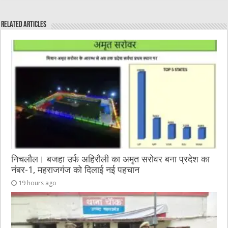
c
it
C
ai
ss
at
e
te
h
l
e
s
Related Articles
b
r
at
n
A
o
g
p
o
er
p
k
निचलौल। बजहा उर्फ अहिरौली का अमृत सरोवर बना प्रदेश का
नंबर-1, महराजगंज को दिलाई नई पहचान
19 hours ago