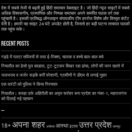
देश में सबसे तेजी से बढ़ती हुई हिंदी समाचार वेबसाइट है। जो हिंदी न्यूज साइटों में सबसे
अधिक विश्वसनीय, प्रामाणिक और निष्पक्ष समाचार अपने समर्पित पाठक वर्ग तक
पहुंचाती है। इसकी प्रतिबद्ध ऑनलाइन संपादकीय टीम हररोज विशेष और विस्तृत कंटेंट
देती है। हमारी यह साइट 24 घंटे अपडेट होती है, जिससे हर बड़ी घटना तत्काल पाठकों
तक पहुंच सके।
Recent Posts
गड्ढे में पलटा सब्जियों से लदा ई-रिक्शा, चालक व बच्चे बाल-बाल बचे
निचलौल का ढेसो पुल बदहाल, टूट-टूटकर बिखर रहा ढांचा, लोगों की जान खतरे में
जलभराव व जर्जर सड़कें बनीं परेशानी, ग्रामीणों ने डीएम से लगाई गुहार
एक वारंटी को पुलिस ने किया गिरफ्तार
निचलौल। बजहा उर्फ अहिरौली का अमृत सरोवर बना प्रदेश का नंबर-1, महराजगंज
को दिलाई नई पहचान
–
अपना शहर
उत्तर प्रदेश
18+
आस्था
इटावा
अयोध्या
कानपुर