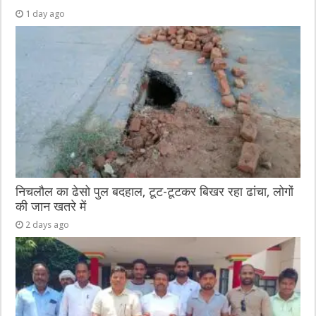
1 day ago
निचलौल का ढेसो पुल बदहाल, टूट-टूटकर बिखर रहा ढांचा, लोगों
की जान खतरे में
2 days ago