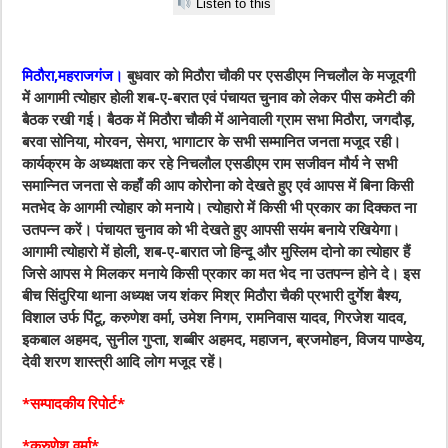
Listen to this
मिठौरा,महराजगंज।
बुधवार को मिठौरा चौकी पर एसडीएम निचलौल के मजूदगी
में आगामी त्योहार होली शब-ए-बरात एवं पंचायत चुनाव को लेकर पीस कमेटी की
बैठक रखी गई। बैठक में मिठौरा चौकी में आनेवाली ग्राम सभा मिठौरा, जगदौड़,
बरवा सोनिया, मोरवन, सेमरा, भागाटार के सभी सम्मानित जनता मजूद रही।
कार्यक्रम के अध्यक्षता कर रहे निचलौल एसडीएम राम सजीवन मौर्य ने सभी
समान्नित जनता से कहाँ की आप कोरोना को देखते हुए एवं आपस में बिना किसी
मतभेद के आगमी त्योहार को मनाये। त्योहारो में किसी भी प्रकार का दिक्कत ना
उतपन्न करें। पंचायत चुनाव को भी देखते हुए आपसी सयंम बनाये रखियेगा।
आगामी त्योहारो में होली, शब-ए-बारात जो हिन्दू और मुस्लिम दोनो का त्योहार हैं
जिसे आपस मे मिलकर मनाये किसी प्रकार का मत भेद ना उतपन्न होने दे। इस
बीच सिंदुरिया थाना अध्यक्ष जय शंकर मिश्र मिठौरा चैकी प्रभारी दुर्गेश बैश्य,
विशाल उर्फ पिंटू, करुणेश वर्मा, उमेश निगम, रामनिवास यादव, गिरजेश यादव,
इकबाल अहमद, सुनील गुप्ता, शब्बीर अहमद, महाजन, ब्रजमोहन, विजय पाण्डेय,
देवी शरण शास्त्री आदि लोग मजूद रहें।
*सम्पादकीय रिपोर्ट*
*करुणेश वर्मा*