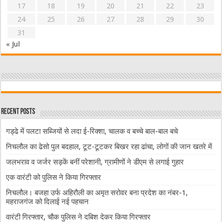
17
18
19
20
21
22
23
24
25
26
27
28
29
30
31
« Jul
Recent Posts
गड्ढे में पलटा सब्जियों से लदा ई-रिक्शा, चालक व बच्चे बाल-बाल बचे
निचलौल का ढेसो पुल बदहाल, टूट-टूटकर बिखर रहा ढांचा, लोगों की जान खतरे में
जलभराव व जर्जर सड़कें बनीं परेशानी, ग्रामीणों ने डीएम से लगाई गुहार
एक वारंटी को पुलिस ने किया गिरफ्तार
निचलौल। बजहा उर्फ अहिरौली का अमृत सरोवर बना प्रदेश का नंबर-1,
महराजगंज को दिलाई नई पहचान
वारंटी गिरफ्तार, चौक पुलिस ने दबिश देकर किया गिरफ्तार